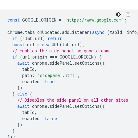
const
GOOGLE_ORIGIN
=
'https://www.google.com'
;
chrome
.
tabs
.
onUpdated
.
addListener
(
async
(
tabId
,
info
if
(
!
tab
.
url
)
return
;
const
url
=
new
URL
(
tab
.
url
);
// Enables the side panel on google.com
if
(
url
.
origin
===
GOOGLE_ORIGIN
)
{
await
chrome
.
sidePanel
.
setOptions
({
tabId
,
path
:
'sidepanel.html'
,
enabled
:
true
});
}
else
{
// Disables the side panel on all other sites
await
chrome
.
sidePanel
.
setOptions
({
tabId
,
enabled
:
false
});
}
});