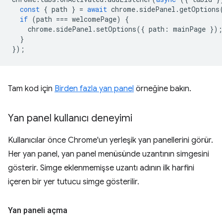
const
{
path
}
=
await
chrome
.
sidePanel
.
getOptions
if
(
path
===
welcomePage
)
{
chrome
.
sidePanel
.
setOptions
({
path
:
mainPage
})
}
});
Tam kod için
Birden fazla yan panel
örneğine bakın.
Yan panel kullanıcı deneyimi
Kullanıcılar önce Chrome'un yerleşik yan panellerini görür.
Her yan panel, yan panel menüsünde uzantının simgesini
gösterir. Simge eklenmemişse uzantı adının ilk harfini
içeren bir yer tutucu simge gösterilir.
Yan paneli açma