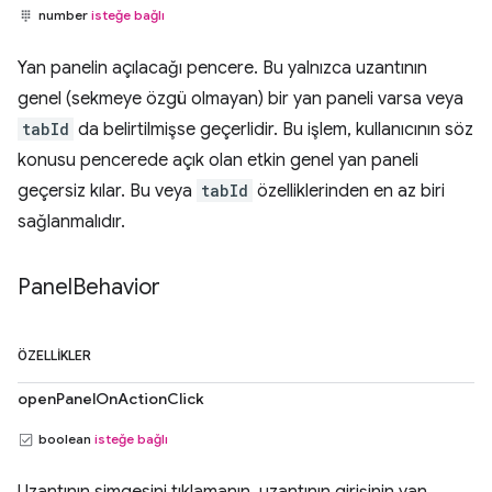
number
isteğe bağlı
Yan panelin açılacağı pencere. Bu yalnızca uzantının
genel (sekmeye özgü olmayan) bir yan paneli varsa veya
tabId
da belirtilmişse geçerlidir. Bu işlem, kullanıcının söz
konusu pencerede açık olan etkin genel yan paneli
geçersiz kılar. Bu veya
tabId
özelliklerinden en az biri
sağlanmalıdır.
Panel
Behavior
ÖZELLIKLER
openPanelOnActionClick
boolean
isteğe bağlı
Uzantının simgesini tıklamanın, uzantının girişinin yan