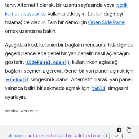
tanır. Alternatif olarak, bir uzantı sayfasında veya
içerik
komut dosyasında
kullanıcı etkileşimi (ör. bir düğmeyi
tıklama) de olabilir. Tam bir demo için
Open Side Panel
örnek uzantısına bakın.
Aşağıdaki kod, kullanıcı bir bağlam menüsünü tıkladığında
geçerli pencerede genel bir yan panelin nasıl açılacağını
gösterir.
sidePanel.open()
kullanılırken açılacağı
bağlamı seçmeniz gerekir. Genel bir yan paneli açmak için
windowId
simgesini kullanın. Alternatif olarak, yan paneli
yalnızca belirli bir sekmede açmak için
tabId
simgesini
ayarlayın.
service-worker.js:
chrome
.
runtime
.
onInstalled
.
addListener
(()
=
>
{