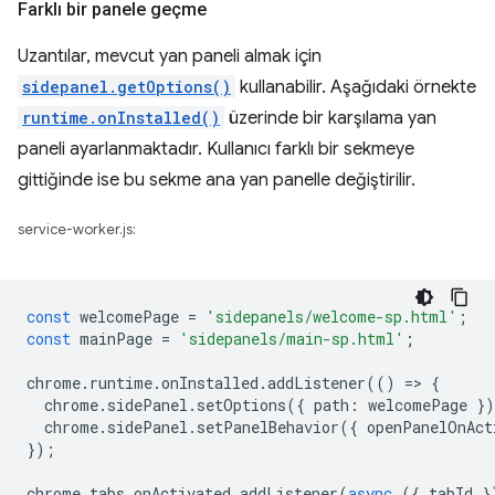
Farklı bir panele geçme
Uzantılar, mevcut yan paneli almak için
sidepanel.getOptions()
kullanabilir. Aşağıdaki örnekte
runtime.onInstalled()
üzerinde bir karşılama yan
paneli ayarlanmaktadır. Kullanıcı farklı bir sekmeye
gittiğinde ise bu sekme ana yan panelle değiştirilir.
service-worker.js:
const
welcomePage
=
'sidepanels/welcome-sp.html'
;
const
mainPage
=
'sidepanels/main-sp.html'
;
chrome
.
runtime
.
onInstalled
.
addListener
(()
=
>
{
chrome
.
sidePanel
.
setOptions
({
path
:
welcomePage
}
chrome
.
sidePanel
.
setPanelBehavior
({
openPanelOnAct
});
chrome
.
tabs
.
onActivated
.
addListener
(
async
({
tabId
}