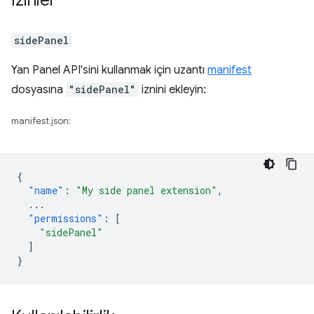
İzinler
sidePanel
Yan Panel API'sini kullanmak için uzantı
manifest
dosyasına
"sidePanel"
iznini ekleyin:
manifest.json:
{
"name"
:
"My side panel extension"
,
...
"permissions"
:
[
"sidePanel"
]
}