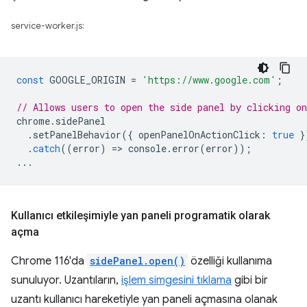
service-worker.js:
const
GOOGLE_ORIGIN
=
'https://www.google.com'
;
// Allows users to open the side panel by clicking on
chrome
.
sidePanel
.
setPanelBehavior
({
openPanelOnActionClick
:
true
}
.
catch
((
error
)
=
>
console
.
error
(
error
));
...
Kullanıcı etkileşimiyle yan paneli programatik olarak
açma
Chrome 116'da
sidePanel.open()
özelliği kullanıma
sunuluyor. Uzantıların,
işlem simgesini tıklama
gibi bir
uzantı kullanıcı hareketiyle yan paneli açmasına olanak