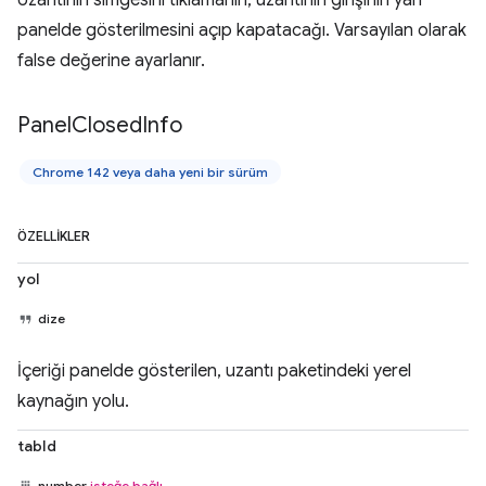
panelde gösterilmesini açıp kapatacağı. Varsayılan olarak
false değerine ayarlanır.
Panel
Closed
Info
Chrome 142 veya daha yeni bir sürüm
ÖZELLIKLER
yol
dize
İçeriği panelde gösterilen, uzantı paketindeki yerel
kaynağın yolu.
tabId
number
isteğe bağlı