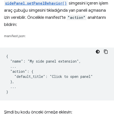
sidePanel.setPanelBehavior()
simgesini içeren işlem
araç çubuğu simgesini tıkladığında yan paneli açmasına
izin verebilir. Öncelikle manifest'te
"action"
anahtarını
bildirin:
manifest.json:
{

  "name": "My side panel extension",

  ...

  "action": {

    "default_title": "Click to open panel"

  },

  ...

Şimdi bu kodu önceki örneğe ekleyin: