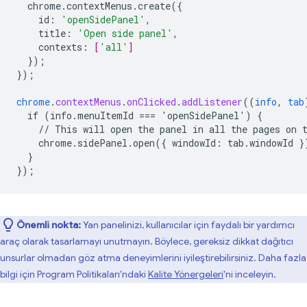
chrome.contextMenus.create({
id
:
'openSidePanel'
,
title
:
'Open side panel'
,
contexts
:
[
'all'
]
}
);
}
);
chrome
.
contextMenus
.
onClicked
.
addListener
((
info
,
tab
if
(info.menuItemId
===
'openSidePanel')
{
//
This
will
open
the
panel
in
all
the
pages
on
chrome.sidePanel.open({
windowId
:
tab
.
windowId
}
}
}
);
Önemli nokta:
Yan panelinizi, kullanıcılar için faydalı bir yardımcı
araç olarak tasarlamayı unutmayın. Böylece, gereksiz dikkat dağıtıcı
unsurlar olmadan göz atma deneyimlerini iyileştirebilirsiniz. Daha fazla
bilgi için Program Politikaları'ndaki
Kalite Yönergeleri
'ni inceleyin.