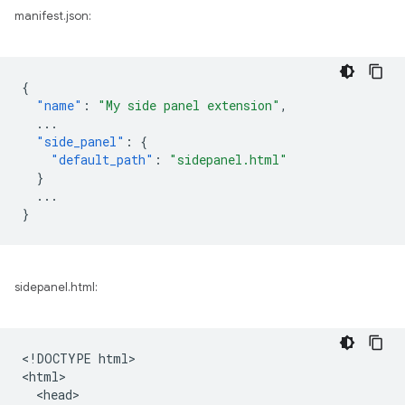
manifest.json:
{
"name"
:
"My side panel extension"
,
...
"side_panel"
:
{
"default_path"
:
"sidepanel.html"
}
...
}
sidepanel.html:
<!DOCTYPE html>

<html>

  <head>
