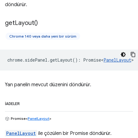
döndürür.
get
Layout(
)
Chrome 140 veya daha yeni bir sürüm
chrome
.
sidePanel
.
getLayout
()
:
Promise<
PanelLayout
>
Yan panelin mevcut düzenini döndürür.
İADELER
Promise<
PanelLayout
>
PanelLayout
ile çözülen bir Promise döndürür.