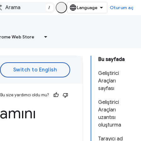
/
Oturum aç
rome Web Store
Bu sayfada
Geliştirici
Araçları
sayfası
Bu size yardımcı oldu mu?
Geliştirici
samını
Araçları
uzantısı
oluşturma
Tarayıcı ad