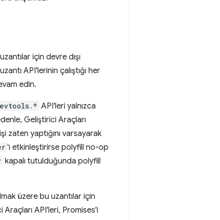
uzantılar için devre dışı
uzantı API'lerinin çalıştığı her
evam edin.
evtools.*
API'leri yalnızca
nle, Geliştirici Araçları
n işi zaten yaptığını varsayarak
er
'ı etkinleştirirse polyfill no-op
r
kapalı tutulduğunda polyfill
lmak üzere bu uzantılar için
 Araçları API'leri, Promises'i