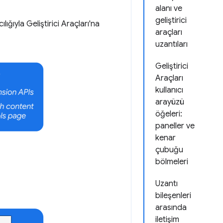
alanı ve
geliştirici
ılığıyla Geliştirici Araçları'na
araçları
uzantıları
Geliştirici
Araçları
kullanıcı
arayüzü
öğeleri:
paneller ve
kenar
çubuğu
bölmeleri
Uzantı
bileşenleri
arasında
iletişim