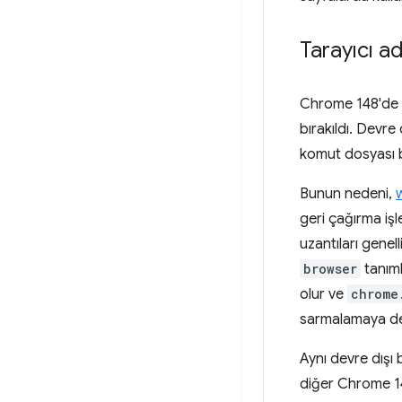
Tarayıcı ad 
Chrome 148'de 
bırakıldı. Devre 
komut dosyası b
Bunun nedeni,
geri çağırma işl
uzantıları genell
browser
tanıml
olur ve
chrome
sarmalamaya d
Aynı devre dışı 
diğer Chrome 148