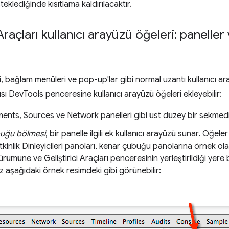
teklediğinde kısıtlama kaldırılacaktır.
 Araçları kullanıcı arayüzü öğeleri: panell
ri, bağlam menüleri ve pop-up'lar gibi normal uzantı kullanıcı ar
ı DevTools penceresine kullanıcı arayüzü öğeleri ekleyebilir:
ments, Sources ve Network panelleri gibi üst düzey bir sekmedi
uğu bölmesi
, bir panelle ilgili ek kullanıcı arayüzü sunar. Öğel
Etkinlik Dinleyicileri panoları, kenar çubuğu panolarına örnek olar
ümüne ve Geliştirici Araçları penceresinin yerleştirildiği yere
iz aşağıdaki örnek resimdeki gibi görünebilir: