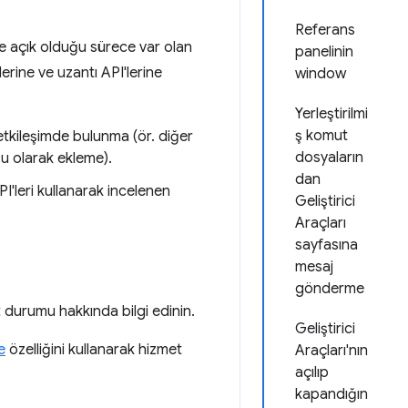
Referans
cere açık olduğu sürece var olan
panelinin
'lerine ve uzantı API'lerine
window
Yerleştirilmi
ş komut
 etkileşimde bulunma (ör. diğer
dosyaların
ğu olarak ekleme).
dan
I'leri kullanarak incelenen
Geliştirici
Araçları
sayfasına
.
mesaj
gönderme
ıt durumu hakkında bilgi edinin.
Geliştirici
e
özelliğini kullanarak hizmet
Araçları'nın
açılıp
kapandığın