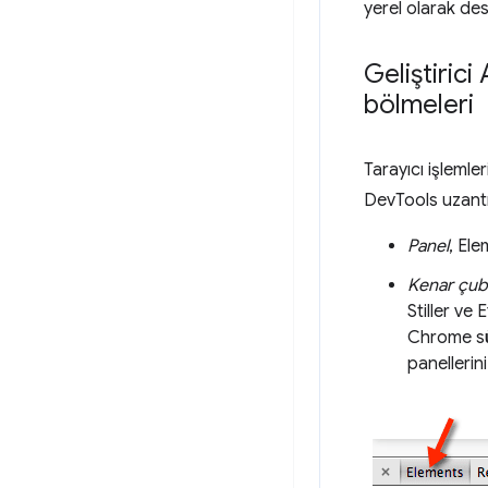
yerel olarak des
Geliştirici
bölmeleri
Tarayıcı işlemle
DevTools uzantıs
Panel
, Ele
Kenar çub
Stiller ve 
Chrome sür
panellerin