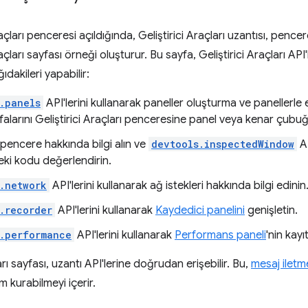
Araçları penceresi açıldığında, Geliştirici Araçları uzantısı, pen
raçları sayfası örneği oluşturur. Bu sayfa, Geliştirici Araçları API
ğıdakileri yapabilir:
.panels
API'lerini kullanarak paneller oluşturma ve panellerle
falarını Geliştirici Araçları penceresine panel veya kenar çubu
pencere hakkında bilgi alın ve
devtools.inspectedWindow
AP
ki kodu değerlendirin.
.network
API'lerini kullanarak ağ istekleri hakkında bilgi edinin
.recorder
API'lerini kullanarak
Kaydedici panelini
genişletin.
.performance
API'lerini kullanarak
Performans paneli
'nin kay
arı sayfası, uzantı API'lerine doğrudan erişebilir. Bu,
mesaj iletm
im kurabilmeyi içerir.