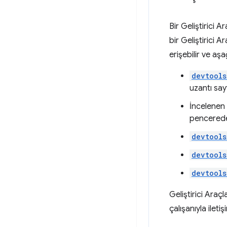
Bir Geliştirici 
bir Geliştirici A
erişebilir ve aşa
devtools
uzantı say
İncelenen 
pencerede
devtools
devtools
devtools
Geliştirici Araçl
çalışanıyla iletiş