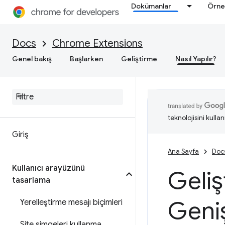
Dokümanlar
Örne
Docs
Chrome Extensions
Genel bakış
Başlarken
Geliştirme
Nasıl Yapılır?
teknolojisini kullan
Giriş
Ana Sayfa
Doc
Kullanıcı arayüzünü
Geliş
tasarlama
Geniş
Yerelleştirme mesajı biçimleri
Site simgeleri kullanma