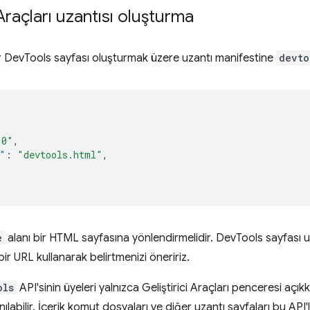
 Araçları uzantısı oluşturma
bir DevTools sayfası oluşturmak üzere uzantı manifestine
devto
.0"
,
"
:
"devtools.html"
,
e
alanı bir HTML sayfasına yönlendirmelidir. DevTools sayfası uz
bir URL kullanarak belirtmenizi öneririz.
ols
API'sinin üyeleri yalnızca Geliştirici Araçları penceresi a
nılabilir. İçerik komut dosyaları ve diğer uzantı sayfaları bu API