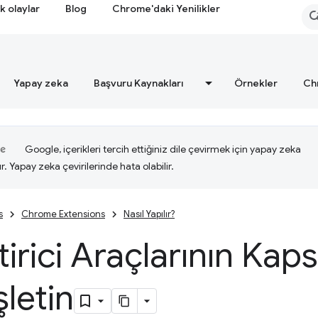
k olaylar
Blog
Chrome'daki Yenilikler
Yapay zeka
Başvuru Kaynakları
Örnekler
Ch
Google, içerikleri tercih ettiğiniz dile çevirmek için yapay zeka
ır. Yapay zeka çevirilerinde hata olabilir.
s
Chrome Extensions
Nasıl Yapılır?
tirici Araçlarının Kap
letin