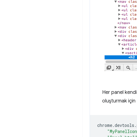
Her panel kendi 
oluşturmak için 
chrome
.
devtools
.
"MyPanelIco