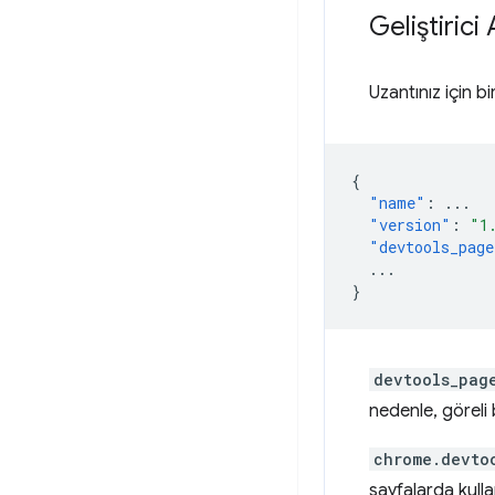
Geliştirici
Uzantınız için 
{
"name"
:
...
"version"
:
"1
"devtools_page
...
}
devtools_pag
nedenle, göreli 
chrome.devto
sayfalarda kulla