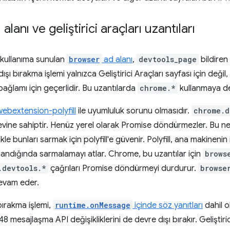
alanı ve geliştirici araçları uzantıları
kullanıma sunulan
browser
ad alanı
,
devtools_page
bildiren 
dışı bırakma işlemi yalnızca Geliştirici Araçları sayfası için değil, 
ağlamı için geçerlidir. Bu uzantılarda
chrome.*
kullanmaya d
webextension-polyfill
ile uyumluluk sorunu olmasıdır.
chrome.d
evine sahiptir. Henüz yerel olarak Promise döndürmezler. Bu nede
ikle bunları sarmak için polyfill'e güvenir. Polyfill, ana makineni
andığında sarmalamayı atlar. Chrome, bu uzantılar için
brows
.devtools.*
çağrıları Promise döndürmeyi durdurur.
browse
evam eder.
bırakma işlemi,
runtime.onMessage
içinde söz yanıtları
dahil o
 mesajlaşma API değişikliklerini de devre dışı bırakır. Geliştirici