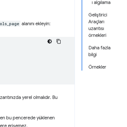
ı algılama
Geliştirici
Araçları
ols_page
alanını ekleyin:
uzantısı
örnekleri
Daha fazla
bilgi
Örnekler
antınızda yerel olmalıdır. Bu
çıkken bu pencerede yüklenen
'lere erişemez.