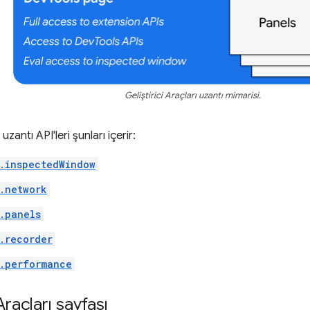
Geliştirici Araçları uzantı mimarisi.
zantı API'leri şunları içerir:
.inspectedWindow
.network
.panels
.recorder
.performance
 Araçları sayfası