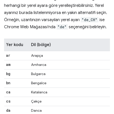
herhangi bir yerel ayara göre yerelleştirebilirsiniz. Yerel
ayarınız burada listelenmiyorsa en yakın alternatifi seçin.
Örneğin, uzantınızın varsayılan yerel ayarı
"de_CH"
ise
Chrome Web Mağazası'nda
"de"
seçeneğini belirleyin.
Yer kodu
Dil (bölge)
ar
Arapça
am
Amharca
bg
Bulgarca
bn
Bengalce
ca
Katalanca
cs
Çekçe
da
Danca