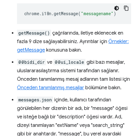
chrome
.
i18n
.
getMessage
(
"messagename"
)
getMessage()
çağrılarında, iletiye eklenecek en
fazla 9 dize sağlayabilirsiniz. Ayrıntılar için
Örnekler:
getMessage
konusuna bakın.
@@bidi_dir
ve
@@ui_locale
gibi bazı mesajlar,
uluslararasılaştırma sistemi tarafından sağlanır.
Önceden tanımlanmış mesaj adlarının tam listesi için
Önceden tanımlanmış mesajlar
bölümüne bakın.
messages.json
içinde, kullanıcı tarafından
görülebilen her dizenin bir adı, bir "message" öğesi
ve isteğe bağlı bir "description" öğesi vardır. Ad,
dizeyi tanımlayan "extName" veya "search_string"
gibi bir anahtardır. "message", bu yerel ayardaki