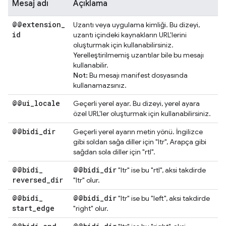
Mesaj adı
Açıklama
@@extension
_
Uzantı veya uygulama kimliği. Bu dizeyi,
id
uzantı içindeki kaynakların URL'lerini
oluşturmak için kullanabilirsiniz.
Yerelleştirilmemiş uzantılar bile bu mesajı
kullanabilir.
Not:
Bu mesajı manifest dosyasında
kullanamazsınız.
@@ui
_
locale
Geçerli yerel ayar. Bu dizeyi, yerel ayara
özel URL'ler oluşturmak için kullanabilirsiniz.
@@bidi
_
dir
Geçerli yerel ayarın metin yönü. İngilizce
gibi soldan sağa diller için "ltr", Arapça gibi
sağdan sola diller için "rtl".
@@bidi
_
@@bidi
_
dir
"ltr" ise bu "rtl", aksi takdirde
reversed
_
dir
"ltr" olur.
@@bidi
_
@@bidi
_
dir
"ltr" ise bu "left", aksi takdirde
start
_
edge
"right" olur.