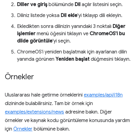
Diller ve giriş
bölümünde
Dil
açılır listesini seçin.
Diliniz listede yoksa
Dil ekle
'yi tıklayıp dili ekleyin.
Ekledikten sonra dilinizin yanındaki 3 noktalı
Diğer
işlemler
menü öğesini tıklayın ve
ChromeOS'i bu
dilde görüntüle
'yi seçin.
ChromeOS'i yeniden başlatmak için ayarlanan dilin
yanında görünen
Yeniden başlat
düğmesini tıklayın.
Örnekler
Uluslararası hale getirme örneklerini
examples/api/i18n
dizininde bulabilirsiniz. Tam bir örnek için
examples/extensions/news
adresine bakın. Diğer
örnekler ve kaynak kodu görüntüleme konusunda yardım
için
Örnekler
bölümüne bakın.