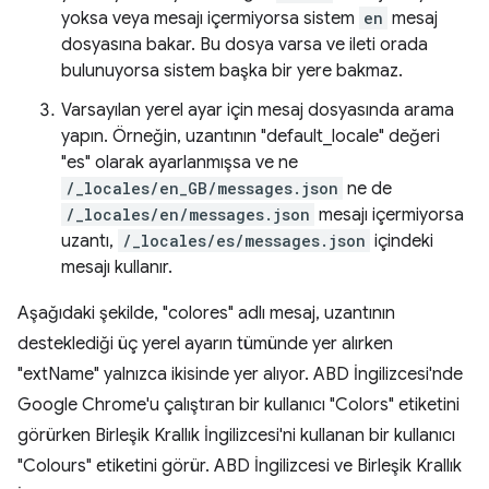
yoksa veya mesajı içermiyorsa sistem
en
mesaj
dosyasına bakar. Bu dosya varsa ve ileti orada
bulunuyorsa sistem başka bir yere bakmaz.
Varsayılan yerel ayar için mesaj dosyasında arama
yapın. Örneğin, uzantının "default_locale" değeri
"es" olarak ayarlanmışsa ve ne
/_locales/en_GB/messages.json
ne de
/_locales/en/messages.json
mesajı içermiyorsa
uzantı,
/_locales/es/messages.json
içindeki
mesajı kullanır.
Aşağıdaki şekilde, "colores" adlı mesaj, uzantının
desteklediği üç yerel ayarın tümünde yer alırken
"extName" yalnızca ikisinde yer alıyor. ABD İngilizcesi'nde
Google Chrome'u çalıştıran bir kullanıcı "Colors" etiketini
görürken Birleşik Krallık İngilizcesi'ni kullanan bir kullanıcı
"Colours" etiketini görür. ABD İngilizcesi ve Birleşik Krallık