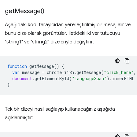
get
Message(
)
Aşağıdaki kod, tarayıcıdan yerelleştirilmiş bir mesaj alır ve
bunu dize olarak görüntüler. İletideki iki yer tutucuyu
"string1" ve "string2" dizeleriyle değiştirir.
function
getMessage
()
{
var
message
=
chrome
.
i18n
.
getMessage
(
"click_here"
,
document
.
getElementById
(
"languageSpan"
).
innerHTML
}
Tek bir dizeyi nasıl sağlayıp kullanacağınız aşağıda
açıklanmıştır: