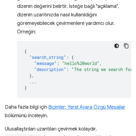
dizenin değerini belirtir. İsteğe bağlı "açıklama",
dizenin uzantınızda nasıl kullanıldığını
göremeyebilecek çevirmenlere yardımcı olur.
Örneğin:
{
"search_string"
:
{
"message"
:
"hello%20world"
,
"description"
:
"The string we search for.
},
...
}
Daha fazla bilgi için
Biçimler: Yerel Ayara Özgü Mesajlar
bölümünü inceleyin.
Ulusallaştırılan uzantıları çevirmek kolaydır.