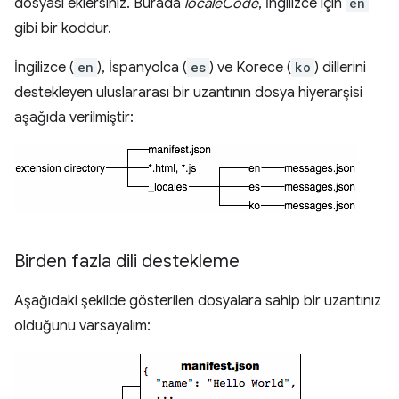
dosyası eklersiniz. Burada
localeCode
, İngilizce için
en
gibi bir koddur.
İngilizce (
en
), İspanyolca (
es
) ve Korece (
ko
) dillerini
destekleyen uluslararası bir uzantının dosya hiyerarşisi
aşağıda verilmiştir:
Birden fazla dili destekleme
Aşağıdaki şekilde gösterilen dosyalara sahip bir uzantınız
olduğunu varsayalım: