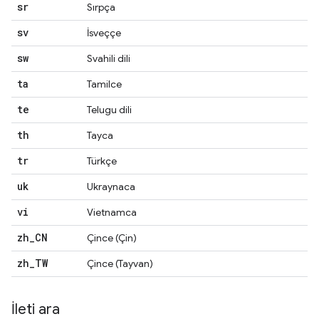
sr
Sırpça
sv
İsveççe
sw
Svahili dili
ta
Tamilce
te
Telugu dili
th
Tayca
tr
Türkçe
uk
Ukraynaca
vi
Vietnamca
zh
_
CN
Çince (Çin)
zh
_
TW
Çince (Tayvan)
İleti ara