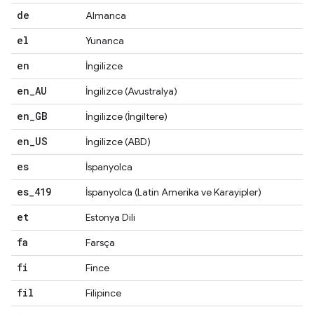
de
Almanca
el
Yunanca
en
İngilizce
en
_
AU
İngilizce (Avustralya)
en
_
GB
İngilizce (İngiltere)
en
_
US
İngilizce (ABD)
es
İspanyolca
es
_
419
İspanyolca (Latin Amerika ve Karayipler)
et
Estonya Dili
fa
Farsça
fi
Fince
fil
Filipince