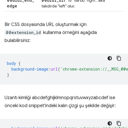
@@bidi
_
end
_
@@bidi
_
dir
"ltr" ise bu "right", aksi
edge
takdirde "left" olur.
Bir CSS dosyasında URL oluşturmak için
@@extension_id
kullanma örneğini aşağıda
bulabilirsiniz:
body
{
background-image
:
url
(
'chrome-extension://__MSG_@@e
}
Uzantı kimliği abcdefghijklmnopqrstuvwxyzabcdef ise
önceki kod snippet'indeki kalın çizgi şu şekilde değişir: