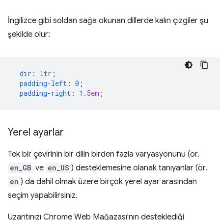
İngilizce gibi soldan sağa okunan dillerde kalın çizgiler şu
şekilde olur:
dir
:
ltr
;
padding-left
:
0
;
padding-right
:
1
.
5em
;
Yerel ayarlar
Tek bir çevirinin bir dilin birden fazla varyasyonunu (ör.
en_GB
ve
en_US
) desteklemesine olanak tanıyanlar (ör.
en
) da dahil olmak üzere birçok yerel ayar arasından
seçim yapabilirsiniz.
Uzantınızı Chrome Web Mağazası'nın desteklediği