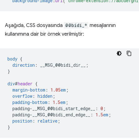
background-image
:
url
(
'chrome-extension://abcdefghi
Aşağıda, CSS dosyasında
@@bidi_*
mesajlarının
kullanımına dair bir örnek verilmiştir:
body
{
direction
:
__MSG_
@@
bidi_dir__
;
}
div
#
header
{
margin-bottom
:
1.05
em
;
overflow
:
hidden
;
padding-bottom
:
1.5
em
;
padding-__MSG_@@
bidi_start_edge__
:
0
;
padding-__MSG_@@
bidi_end_edge__
:
1.5
em
;
position
:
relative
;
}