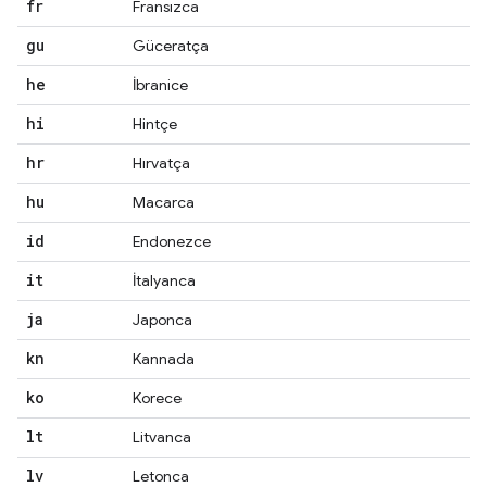
fr
Fransızca
gu
Güceratça
he
İbranice
hi
Hintçe
hr
Hırvatça
hu
Macarca
id
Endonezce
it
İtalyanca
ja
Japonca
kn
Kannada
ko
Korece
lt
Litvanca
lv
Letonca