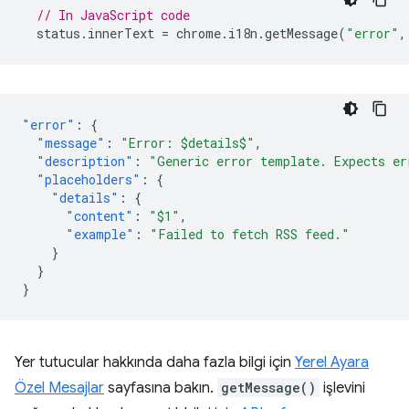
// In JavaScript code
status
.
innerText
=
chrome
.
i18n
.
getMessage
(
"error"
,
"error"
:
{
"message"
:
"Error: $details$"
,
"description"
:
"Generic error template. Expects er
"placeholders"
:
{
"details"
:
{
"content"
:
"$1"
,
"example"
:
"Failed to fetch RSS feed."
}
}
}
Yer tutucular hakkında daha fazla bilgi için
Yerel Ayara
Özel Mesajlar
sayfasına bakın.
getMessage()
işlevini