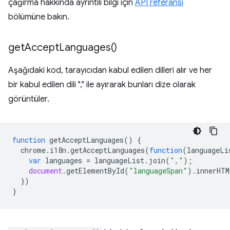
çağırma hakkında ayrıntılı bilgi için
API referansı
bölümüne bakın.
get
Accept
Languages(
)
Aşağıdaki kod, tarayıcıdan kabul edilen dilleri alır ve her
bir kabul edilen dili "," ile ayırarak bunları dize olarak
görüntüler.
function
getAcceptLanguages
()
{
chrome
.
i18n
.
getAcceptLanguages
(
function
(
languageLi
var
languages
=
languageList
.
join
(
","
);
document
.
getElementById
(
"languageSpan"
).
innerHTM
})
}