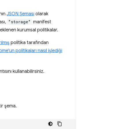
nın
JSON Şeması
olarak
ası,
"storage"
manifest
teklenen kurumsal politikalar.
ılmış
politika tarafından
me'un politikaları nasıl işlediği
ısını kullanabilirsiniz.
tir şema.