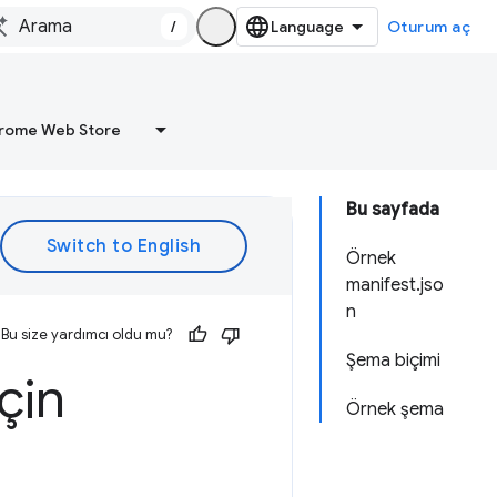
/
Oturum aç
rome Web Store
Bu sayfada
Örnek
manifest.jso
n
Bu size yardımcı oldu mu?
Şema biçimi
çin
Örnek şema