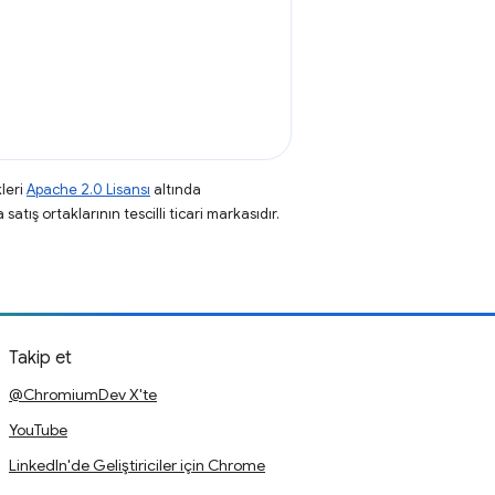
leri
Apache 2.0 Lisansı
altında
atış ortaklarının tescilli ticari markasıdır.
Takip et
@ChromiumDev X'te
YouTube
LinkedIn'de Geliştiriciler için Chrome