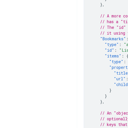
},
// A more co
// has a "ti
// The "id" 
// it using 
"Bookmarks"
"type"
:
"
"id"
:
"Li
"items"
:
"type"
:
"propert
"title
"url"
"child
}
}
},
// An "objec
// optionall
// keys that