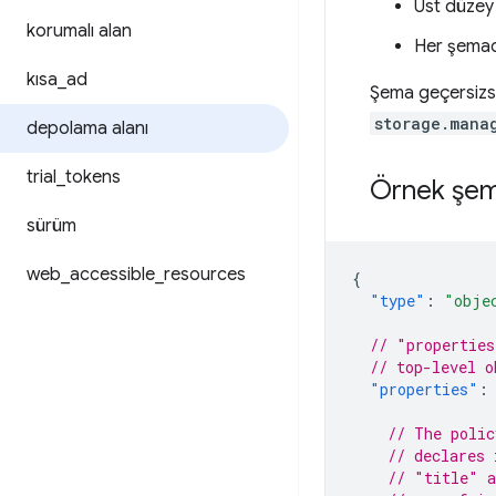
Üst düze
korumalı alan
Her şemad
kısa
_
ad
Şema geçersizs
storage.mana
depolama alanı
trial
_
tokens
Örnek şe
sürüm
web
_
accessible
_
resources
{
"type"
:
"obje
// "properties
// top-level o
"properties"
:
// The polic
// declares 
// "title" a