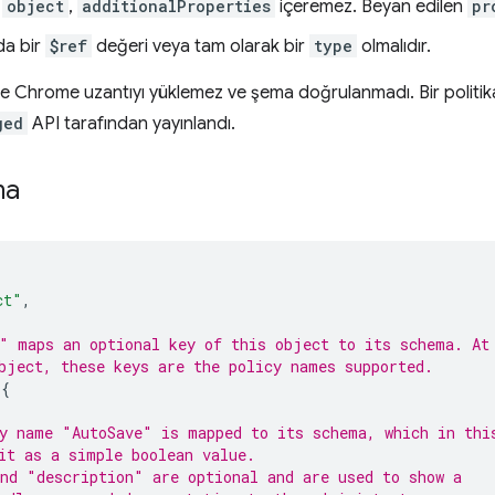
y
object
,
additionalProperties
içeremez. Beyan edilen
pr
a bir
$ref
değeri veya tam olarak bir
type
olmalıdır.
e Chrome uzantıyı yüklemez ve şema doğrulanmadı. Bir politi
ged
API tarafından yayınlandı.
ma
ct"
,
" maps an optional key of this object to its schema. At
bject, these keys are the policy names supported.
{
y name "AutoSave" is mapped to its schema, which in thi
it as a simple boolean value.
nd "description" are optional and are used to show a