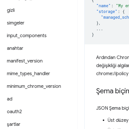
"name"
:
"My e
gizli
"storage"
:
{
"managed_sc
simgeler
},
...
}
input
_
components
anahtar
Ardından Chrome,
manifest
_
version
değişikliği algı
mime
_
types
_
handler
chrome://policy
minimum
_
chrome
_
version
Şema biçi
ad
JSON Şema biçim
oauth2
Üst düzey
şartlar