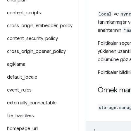
arka plan
content
_
scripts
local
ve
syn
tanımlanmıştır 
cross
_
origin
_
embedder
_
policy
anahtarının
"m
content
_
security
_
policy
Politikalar seç
cross
_
origin
_
opener
_
policy
yüklenen uzantıl
bölümüne göz at
açıklama
Politikalar bildi
default
_
locale
Örnek man
event
_
rules
externally
_
connectable
storage.mana
file
_
handlers
homepage
_
url
{