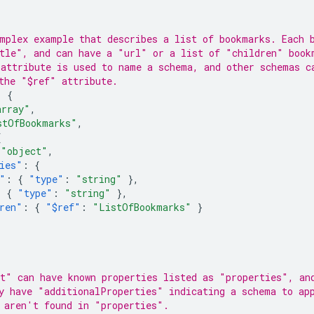
mplex example that describes a list of bookmarks. Each 
tle", and can have a "url" or a list of "children" book
attribute is used to name a schema, and other schemas c
the "$ref" attribute.
:
{
array"
,
stOfBookmarks"
,
{
"object"
,
ies"
:
{
"
:
{
"type"
:
"string"
},
:
{
"type"
:
"string"
},
ren"
:
{
"$ref"
:
"ListOfBookmarks"
}
t" can have known properties listed as "properties", an
y have "additionalProperties" indicating a schema to ap
 aren't found in "properties".