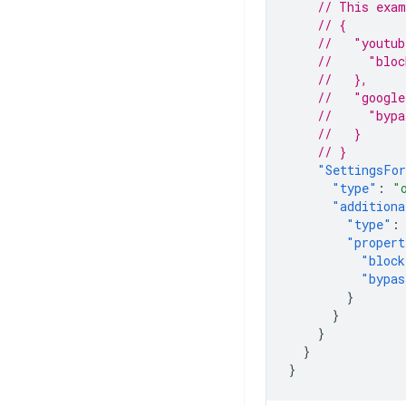
// This exam
// {
//   "youtu
//     "bloc
//   },
//   "googl
//     "bypa
//   }
// }
"SettingsFo
"type"
:
"
"additiona
"type"
:
"propert
"block
"bypas
}
}
}
}
}