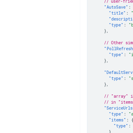
// user-frie
"AutoSave"
:
"title"
:
"descripti
"type"
:
"
},
// Other sim
"PollRefres
"type"
:
"
},
"DefaultServ
"type"
:
"
},
// "array" i
// in "items
"ServiceUrls
"type"
:
"
"items"
:
"type"
:
}