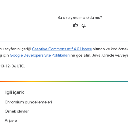
Bu size yardımcı oldu mu?
 bu sayfanın içeriği
Creative Commons Atıf 4.0 Lisansı
altında ve kod örnek
gi için
Google Developers Site Politikaları
'na göz atın. Java, Oracle ve/veya s
013-12-06 UTC.
İlgili içerik
Chromium güncellemeleri
Örnek olaylar
Arşivle