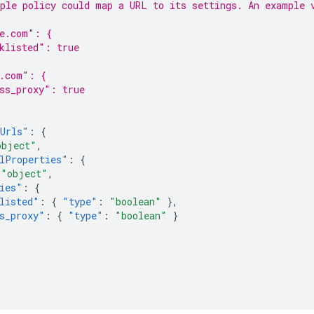
ple policy could map a URL to its settings. An example 
be.com": {
klisted": true
e.com": {
ss_proxy": true
rUrls"
:
{
object"
,
lProperties"
:
{
"object"
,
ies"
:
{
listed"
:
{
"type"
:
"boolean"
},
s_proxy"
:
{
"type"
:
"boolean"
}