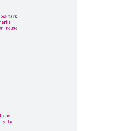
bookmark
marks.
an reuse
d can
ply to