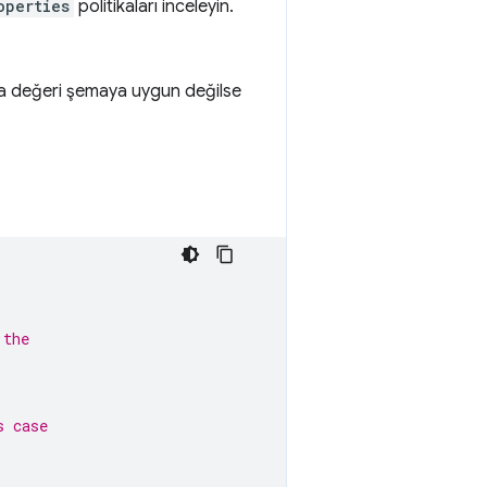
operties
politikaları inceleyin.
ka değeri şemaya uygun değilse
 the
s case