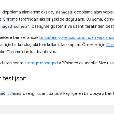
c
depolama alanlarının aksine,
managed
depolama alanı yapısı
ve Chrome tarafından sıkı bir şekilde doğrulanır. Bu şema, dosy
anaged_schema"
özelliğiyle gösterilir ve uzantı tarafından des
eneklere benzer ancak
bir sistem yöneticisi tarafından yapılandır
ar için bir kuruluştaki tüm kullanıcıları kapsar. Örnekler için
Chro
ın Chrome'dan kaldırabilirsiniz.
rildikten sonra
storage.managed
API'sinden okunabilir. Size uzant
ifest
.
json
ged_schema
özelliği, uzantıda politikayı içeren bir dosyayı belir