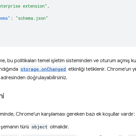
nterprise extension"
,
hema"
:
"schema.json"
 bu politikaları temel işletim sisteminden ve oturum açmış kullan
landığında
storage.onChanged
etkinliği tetiklenir. Chrome'un yü
 adresinden doğrulayabilirsiniz.
mi
inde, Chrome'un karşılaması gereken bazı ek koşullar vardır:
 şemanın türü
object
olmalıdır.