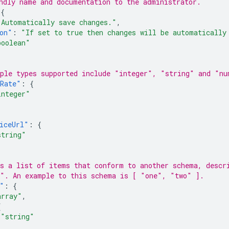
ndly name and documentation to the administrator.
{
"Automatically save changes."
,
on"
:
"If set to true then changes will be automatically
boolean"
ple types supported include "integer", "string" and "nu
hRate"
:
{
integer"
iceUrl"
:
{
string"
s a list of items that conform to another schema, descr
". An example to this schema is [ "one", "two" ].
"
:
{
array"
,
{
"string"