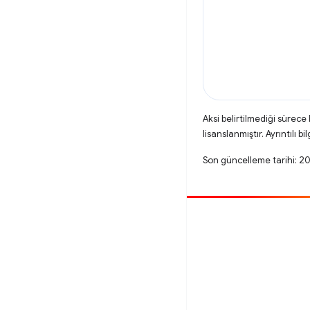
Aksi belirtilmediği sürece
lisanslanmıştır. Ayrıntılı bil
Son güncelleme tarihi: 2
Katkıda bulun
Hata bildirin
Açık sorunlara bakın