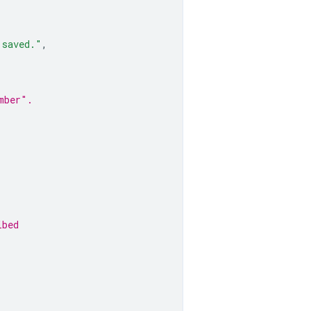
 saved."
,
mber".
ibed