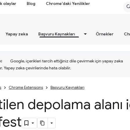
k olaylar
Blog
Chrome'daki Yenilikler
Yapay zeka
Başvuru Kaynakları
Örnekler
Ch
Google, içerikleri tercih ettiğiniz dile çevirmek için yapay zeka
ır. Yapay zeka çevirilerinde hata olabilir.
s
Chrome Extensions
Başvuru Kaynakları
ilen depolama alanı i
fest