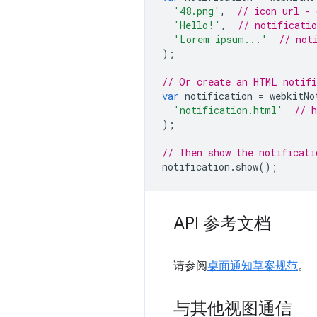
'48.png'
,
// icon url - 
'Hello!'
,
// notificatio
'Lorem ipsum...'
// not
);
// Or create an HTML notif
var
notification
=
webkitNo
'notification.html'
// 
);
// Then show the notificati
notification
.
show
();
API 参考文档
请参阅
桌面通知草案规范
。
与其他视图通信