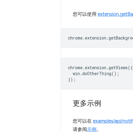
您可以使用
extension.getB
chrome
.
extension
.
getBackgro
chrome
.
extension
.
getViews
({
win
.
doOtherThing
();
});
更多示例
您可以在
examples/api/notif
请参阅
示例
。