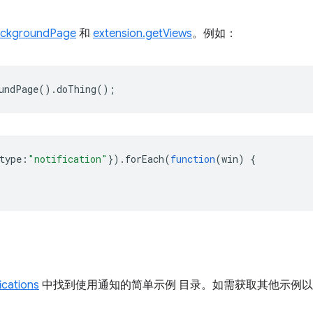
ackgroundPage
和
extension.getViews
。例如：
undPage
().
doThing
();
type
:
"notification"
}).
forEach
(
function
(
win
)
{
ications
中找到使用通知的简单示例 目录。如需获取其他示例