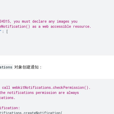
34315, you must declare any images you
eNotification() as a web accessible resource.
"
:
[
ations
对象创建通知：
 call webkitNotifications.checkPermission().
the notifications permission are always
cations.
ification:
tifications
.
createNotification
(