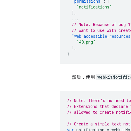
"permissions"
:
[
"notifications"
],
...
// Note: Because of bug 1
// want to use with creat
"web_accessible_resources
"48.png"
],
}
然后，使用
webkitNotific
// Note: There's no need to
// Extensions that declare 
// allowed to create notifi
// Create a simple text not
var
notification
=
webkitNo