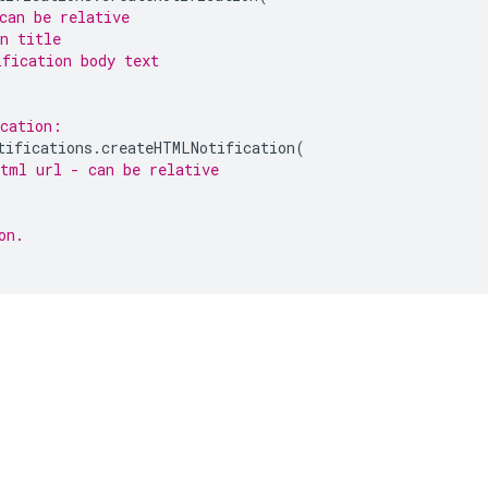
can be relative
n title
ification body text
ication:
tifications
.
createHTMLNotification
(
html url - can be relative
on.