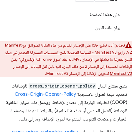
على هذه الصفحة
بيان ملف البيان
تحذير:
أنت تطّلع حاليًا على الإصدار القديم من هذه المقالة المتوافق مع Manifest
V2. راجِع
Manifest V3 - السياسة المحدّدة لفتح المستندات المشتركة المصدر في ملف
البيان
لمعرفة ما يعادلها في الإصدار MV3. لم يعُد "سوق Chrome الإلكتروني" يقبل
الإضافات المستنِدة إلى الإصدار 2 من ملف البيان. اتّبِع
دليل نقل البيانات إلى الإصدار
Manifest V3
لتحويل الإضافة إلى الإصدار Manifest V3.
يتيح مفتاح البيان
cross_origin_opener_policy
للإضافات
تحديد قيمة لعنوان الاستجابة
Cross-Origin-Opener-Policy
(COOP) للطلبات الواردة إلى مصدر الإضافة. ويشمل ذلك سياق الخلفية
للإضافة (العامل الخدمي أو صفحة الخلفية) والنوافذ المنبثقة وصفحة
الخيارات وعلامات التبويب المفتوحة لمورد الإضافة وما إلى ذلك.