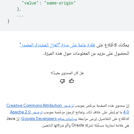
"value"
:
"same-origin"
},
...
}
يمكنك الاطّلاع على
نظرة عامة على ميزة "العزل المشترك المصدر"
للحصول على مزيد من المعلومات حول هذه الميزة.
هل كان المحتوى مفيدًا؟
إنّ محتوى هذه الصفحة مرخّص بموجب
ترخيص Creative Commons Attribution
4.0‏
ما لم يُنصّ على خلاف ذلك، ونماذج الرموز مرخّصة بموجب
ترخيص Apache 2.0‏
.
للاطّلاع على التفاصيل، يُرجى مراجعة
سياسات موقع Google Developers‏
. إنّ Java
هي علامة تجارية مسجَّلة لشركة Oracle و/أو شركائها التابعين.