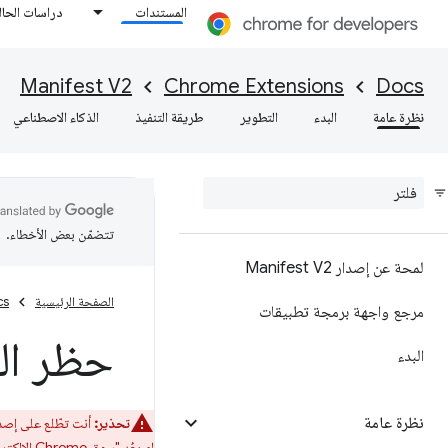
المستندات
دراسات الحال
Manifest V2
Chrome Extensions
Docs
نظرة عامة
البدء
التطوير
طريقة التنفيذ
الذكاء الاصطناعي
تتضمّن بعض الأخطاء.
لمحة عن إصدار Manifest V2
الصفحة الرئيسية
cs
مرجع واجهة برمجة تطبيقات
حظر ال
البدء
نظرة عامة
تحذير:
أنت تطّلع على إصدار Manifest V2 المتوقّف نهائيًا من هذه المقالة. 
لم يعُد "سوق Chrome الإلكتروني" يقبل الإضافات المستندة إلى الإصدار 2 من ملف البيان. اتّبِع