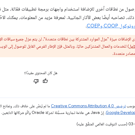
لك، تصاحبه أيضًا بعض الآثار الجانبية. لمعرفة مزيد من المعلومات، يمكنك الا
 COOP وCOEP
.
 الإضافات ميزة "عزل الموارد المشتركة بين نطاقات متعددة"، لن يتم عزل جميع سياقات الإ
امل
) للخدمات والعمال المشترَكين حاليًا. وبالمثل، فإنّ الإطار الفرعي القابل للوصول إلى
ن مصادر متعددة.
هل كان المحتوى مفيدًا؟
بموجب
ترخيص Creative Commons Attribution 4.0‏
ما لم يُنصّ على خلاف ذلك، ونماذج 
. إنّ Java هي علامة تجارية مسجَّلة لشركة Oracle و/أو شركائها التابعين.