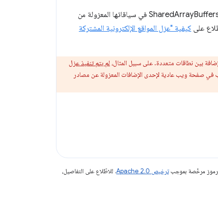
يتيح تفعيل حظر الوصول من نطاقات أخرى للإضافة استخدام واجهات برمجة تطبيقات فعّالة، مثل SharedArrayBuffers في سياقاتها المعزولة من
طّلاع على
كيفية "عزل المواقع الإلكترونية المشتركة
ضافة بين نطاقات متعددة. على سبيل المثال،
لم يتم تنفيذ عزل
 الويب في صفحة ويب عادية لإحدى الإضافات المعزولة عن مصادر
الرموز مرخّصة بموجب
ترخيص Apache 2.0‏
. للاطّلاع على التفاصيل،