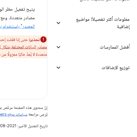
مصادر متعددة. ومع ذ
معلومات أكثر تفصيلاً: مواضيع
المصدر" باستخدام بروتوكول
إضافية
تحذير:
حتى إذا فعّلت إحدى
أفضل الممارسات
مصادر البيانات المختلفة بشكل ك
متعددة لا يُعدّ حاليًا معزولًا ع
توزيع الإضافات
إنّ محتوى هذه الصفحة مرخّص 
يُرجى مراجعة
سياسات موقع Google Developers‏
تاريخ التعديل الأخير: 2021-08-03 (حسب التوقيت العالمي المتفَّق عليه)