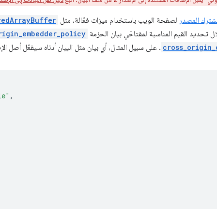
مشترك المصدر
لصفحة الويب باستخدام ميزات فعّالة، مثل
redArrayBuffer
 تحديد القيم المناسبة لمفتاحَي بيان الحزمة
rigin_embedder_policy
cross_origin_
. على سبيل المثال، أي بيان مثل البيان أدناه سيفعّل أصل 
le"
,