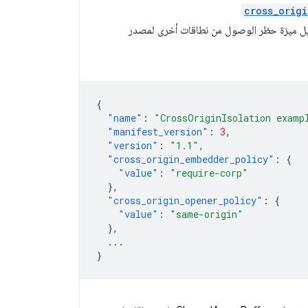
cross_orig
عيل ميزة حظر الوصول من نطاقات أخرى لمصدر
{
"name"
:
"CrossOriginIsolation examp
"manifest_version"
:
3
,
"version"
:
"1.1"
,
"cross_origin_embedder_policy"
:
{
"value"
:
"require-corp"
},
"cross_origin_opener_policy"
:
{
"value"
:
"same-origin"
},
...
}