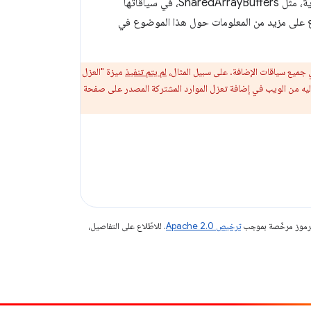
يسمح تفعيل ميزة "حظر الوصول من نطاقات أخرى" للإضافة باستخدام واجهات برمجة تطبيقات قوية، مثل SharedArrayBuffers، في سياقاتها
لاع على مزيد من المعلومات حول هذا الموضوع في
ميع سياقات الإضافة. على سبيل المثال،
لم يتم تنفيذ
ميزة "العزل
ول إليه من الويب في إضافة تعزل الموارد المشتركة المصدر على صفحة
الرموز مرخّصة بموجب
ترخيص Apache 2.0‏
. للاطّلاع على التفاصيل،