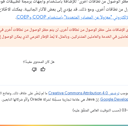
 من نطاقات أخرى. ومع ذلك، قد يؤدي إلى بعض الآثار الجانبية. يمكنك الاطّ
روني "معزولاً عن المصادر المتعددة" باستخدام COOP وCOEP
.
 الإضافات على حظر الوصول من نطاقات أخرى، لن يتم حظر الوصول من نطاقات أخرى في ج
 العاملين في الخدمة والعاملين المشتركين. وبالمثل، لا يُعدّ الإطار الفرعي الذي يمكن الوص
هل كان المحتوى مفيدًا؟
بموجب
ترخيص Creative Commons Attribution 4.0‏
ما لم يُنصّ على خلاف ذلك، ونماذج 
. إنّ Java هي علامة تجارية مسجَّلة لشركة Oracle و/أو شركائها التابعين.