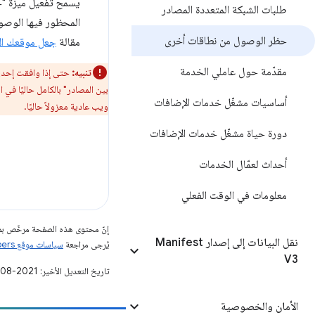
طلبات الشبكة المتعددة المصادر
المحظور فيها الوصول
حظر الوصول من نطاقات أخرى
مقالة
جعل موقعك الإلكت
مقدّمة حول عاملي الخدمة
تنبيه:
حتى إذا وافقت إحدى
بين المصادر" بالكامل حاليًا في
أساسيات مشغّل خدمات الإضافات
ويب عادية معزولاً حاليًا.
دورة حياة مشغّل خدمات الإضافات
أحداث لعمّال الخدمات
معلومات في الوقت الفعلي
إنّ محتوى هذه الصفحة مرخّص 
نقل البيانات إلى إصدار Manifest
يُرجى مراجعة
سياسات موقع Google Developers‏
V3
تاريخ التعديل الأخير: 2021-08-03 (حسب التوقيت العالمي المتفَّق عليه)
الأمان والخصوصية