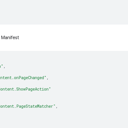
์ Manifest
n"
,
ontent.onPageChanged"
,
Content.ShowPageAction"
Content.PageStateMatcher"
,