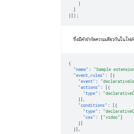
)
]
}]);
ซึ่งมีคำจำกัดความเดียวกันในไฟล
{
"name"
:
"Sample extensio
"event_rules"
:
[{
"event"
:
"declarativeC
"actions"
:
[{
"type"
:
"declarative
}],
"conditions"
:
[{
"type"
:
"declarative
"css"
:
[
"video"
]
}]
}],