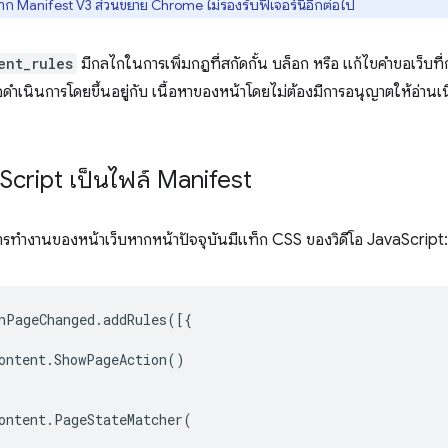
ก Manifest V3 ส่วนขยาย Chrome ไม่รองรับฟีเจอร์นี้อีกต่อไป
ent_rules
มีกลไกในการเพิ่มกฎที่สกัดกั้น บล็อก หรือ แก้ไขคำขอเว็บที
ดำเนินการโดยขึ้นอยู่กับ เนื้อหาของหน้าโดยไม่ต้องมีการอนุญาตให้อ่านเน
Script เป็นไฟล์ Manifest
รทำงานของหน้าเว็บหากหน้าปัจจุบันมีแท็ก CSS ของวิดีโอ JavaScript:
nPageChanged
.
addRules
([{
ontent
.
ShowPageAction
()
ontent
.
PageStateMatcher
(