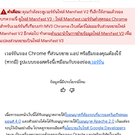
คำเตือน:
คุณกำลังจะดูเวอร์ชันไฟล์ Manifest V2 ที่เลิกใช้งานแล้วของ
บทความนี้ ดู
ไฟล์ Manifest V3 - ไฟล์ Manifest เวอร์ชันต่ำสุดของ Chrome
สำหรับเวอร์ชันที่เทียบเท่า MV3 Chrome เว็บสโตร์ไม่ยอมรับส่วนขยายไฟล์
Manifest V2 อีกต่อไป ทำตาม
คำแนะนำในการย้ายข้อมูลไฟล์ Manifest V3
เพื่อ
แปลงส่วนขยายเป็นไฟล์ Manifest V3
เวอร์ชันของ Chrome ที่ส่วนขยาย แอป หรือธีมของคุณต้องใช้
(หากมี) รูปแบบของสตริงนี้เหมือนกับของช่อง
เวอร์ชัน
ข้อมูลนี้มีประโยชน์ไหม
เนื้อหาของหน้าเว็บนี้ได้รับอนุญาตภายใต้
ใบอนุญาตที่ต้องระบุที่มาของครีเอทีฟคอม
มอนส์ 4.0
และตัวอย่างโค้ดได้รับอนุญาตภายใต้
ใบอนุญาต Apache 2.0
เว้นแต่จะ
ระบุไว้เป็นอย่างอื่น โปรดดูรายละเอียดที่
นโยบายเว็บไซต์ Google Developers
Java เป็นเครื่องหมายการค้าจดทะเบียนของ Oracle และ/หรือบริษัทในเครือ