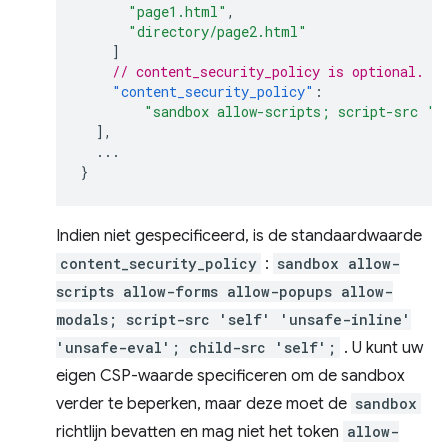
"page1.html"
,
"directory/page2.html"
]
// content_security_policy is optional.
"content_security_policy"
:
"sandbox allow-scripts; script-src 's
],
...
}
Indien niet gespecificeerd, is de standaardwaarde
content_security_policy
:
sandbox allow-
scripts allow-forms allow-popups allow-
modals; script-src 'self' 'unsafe-inline'
'unsafe-eval'; child-src 'self';
. U kunt uw
eigen CSP-waarde specificeren om de sandbox
verder te beperken, maar deze moet de
sandbox
richtlijn bevatten en mag niet het token
allow-