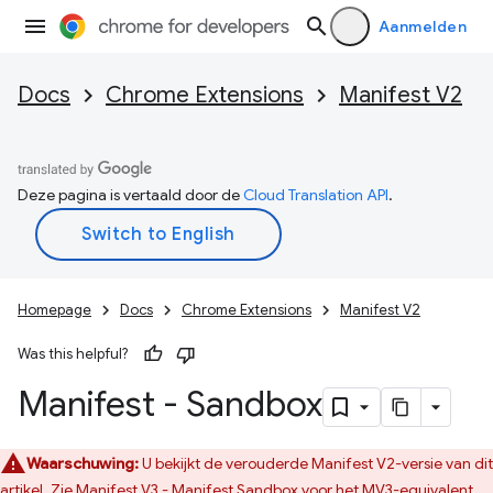
Aanmelden
Docs
Chrome Extensions
Manifest V2
Deze pagina is vertaald door de
Cloud Translation API
.
Homepage
Docs
Chrome Extensions
Manifest V2
Was this helpful?
Manifest - Sandbox
Waarschuwing:
U bekijkt de verouderde Manifest V2-versie van dit
artikel. Zie
Manifest V3 - Manifest Sandbox
voor het MV3-equivalent.