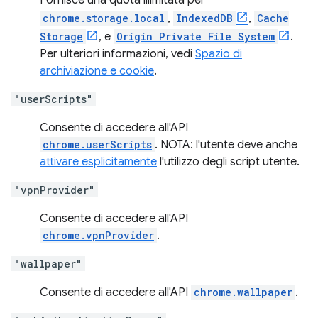
Fornisce una quota illimitata per
chrome.storage.local
,
IndexedDB
,
Cache
Storage
, e
Origin Private File System
.
Per ulteriori informazioni, vedi
Spazio di
archiviazione e cookie
.
"userScripts"
Consente di accedere all'API
chrome.userScripts
. NOTA: l'utente deve anche
attivare esplicitamente
l'utilizzo degli script utente.
"vpnProvider"
Consente di accedere all'API
chrome.vpnProvider
.
"wallpaper"
Consente di accedere all'API
chrome.wallpaper
.