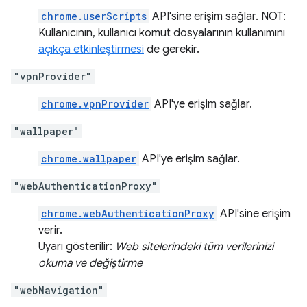
chrome.userScripts
API'sine erişim sağlar. NOT:
Kullanıcının, kullanıcı komut dosyalarının kullanımını
açıkça etkinleştirmesi
de gerekir.
"vpnProvider"
chrome.vpnProvider
API'ye erişim sağlar.
"wallpaper"
chrome.wallpaper
API'ye erişim sağlar.
"webAuthenticationProxy"
chrome.webAuthenticationProxy
API'sine erişim
verir.
Uyarı gösterilir:
Web sitelerindeki tüm verilerinizi
okuma ve değiştirme
"webNavigation"