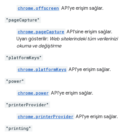
chrome.offscreen
API'ye erişim sağlar.
"pageCapture"
chrome.pageCapture
API'sine erişim sağlar.
Uyarı gösterilir:
Web sitelerindeki tüm verilerinizi
okuma ve değiştirme
"platformKeys"
chrome.platformKeys
API'ye erişim sağlar.
"power"
chrome.power
API'ye erişim sağlar.
"printerProvider"
chrome.printerProvider
API'ye erişim sağlar.
"printing"