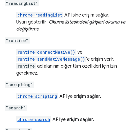
"readingList"
chrome.readingList
API'sine erişim sağlar.
Uyarı gösterilir:
Okuma listesindeki girişleri okuma ve
değiştirme
"runtime"
runtime.connectNative()
ve
runtime.sendNativeMessage()
'e erişim verir.
runtime
ad alanının diğer tüm özellikleri için izin
gerekmez.
"scripting"
chrome.scripting
API'ye erişim sağlar.
"search"
chrome.search
API'ye erişim sağlar.