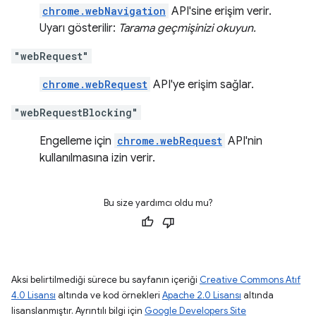
chrome.webNavigation
API'sine erişim verir.
Uyarı gösterilir:
Tarama geçmişinizi okuyun.
"webRequest"
chrome.webRequest
API'ye erişim sağlar.
"webRequestBlocking"
Engelleme için
chrome.webRequest
API'nin
kullanılmasına izin verir.
Bu size yardımcı oldu mu?
Aksi belirtilmediği sürece bu sayfanın içeriği
Creative Commons Atıf
4.0 Lisansı
altında ve kod örnekleri
Apache 2.0 Lisansı
altında
lisanslanmıştır. Ayrıntılı bilgi için
Google Developers Site