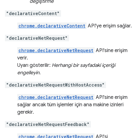
değiştirme
"declarativeContent"
chrome.declarativeContent
API'ye erişim sağlar.
"declarativeNetRequest"
chrome.declarativeNetRequest
API'sine erişim
verir.
Uyarı gösterilir:
Herhangi bir sayfadaki içeriği
engelleyin.
"declarativeNetRequestWithHostAccess"
chrome.declarativeNetRequest
API'sine erişim
sağlar ancak tüm işlemler için ana makine izinleri
gerekir.
"declarativeNetRequestFeedback"
chrome.declarativeNetRequest
API'si