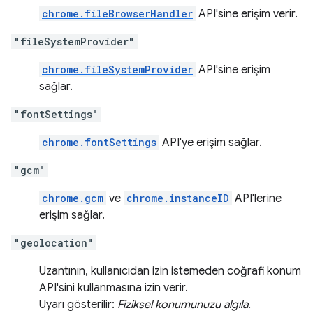
chrome.fileBrowserHandler
API'sine erişim verir.
"fileSystemProvider"
chrome.fileSystemProvider
API'sine erişim
sağlar.
"fontSettings"
chrome.fontSettings
API'ye erişim sağlar.
"gcm"
chrome.gcm
ve
chrome.instanceID
API'lerine
erişim sağlar.
"geolocation"
Uzantının, kullanıcıdan izin istemeden coğrafi konum
API'sini kullanmasına izin verir.
Uyarı gösterilir:
Fiziksel konumunuzu algıla.