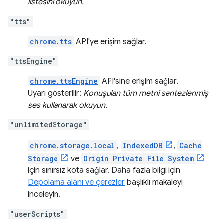
listesini okuyun.
"tts"
chrome.tts
API'ye erişim sağlar.
"ttsEngine"
chrome.ttsEngine
API'sine erişim sağlar.
Uyarı gösterilir:
Konuşulan tüm metni sentezlenmiş
ses kullanarak okuyun.
"unlimitedStorage"
chrome.storage.local
,
IndexedDB
,
Cache
Storage
ve
Origin Private File System
için sınırsız kota sağlar. Daha fazla bilgi için
Depolama alanı ve çerezler
başlıklı makaleyi
inceleyin.
"userScripts"