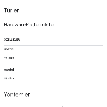
Türler
Hardware
Platform
Info
ÖZELLIKLER
üretici
dize
model
dize
Yöntemler