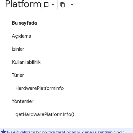
Platform
Bu sayfada
Açıklama
İzinler
Kullanılabilirlik
Türler
HardwarePlatformInfo
Yöntemler
getHardwarePlatformInfo()
Bu API yalnızca
bir politika tarafından yüklenen uzantılar
içindir.