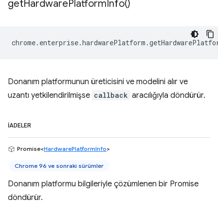
get
Hardware
Platform
Info(
)
chrome
.
enterprise
.
hardwarePlatform
.
getHardwarePlatfo
Donanım platformunun üreticisini ve modelini alır ve
uzantı yetkilendirilmişse
callback
aracılığıyla döndürür.
İADELER
Promise<
HardwarePlatformInfo
>
Chrome 96 ve sonraki sürümler
Donanım platformu bilgileriyle çözümlenen bir Promise
döndürür.