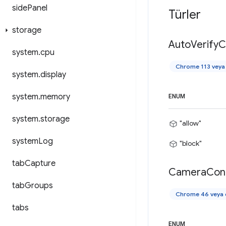
side
Panel
Türler
storage
Auto
Verify
C
system
.
cpu
Chrome 113 veya 
system
.
display
system
.
memory
ENUM
system
.
storage
"allow"
system
Log
"block"
tab
Capture
Camera
Con
tab
Groups
Chrome 46 veya d
tabs
ENUM