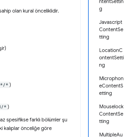
ntentSettin
g
sahip olan kural önceliklidir.
Javascript
ContentSe
tting
ir)
LocationC
ontentSetti
ng
Microphon
:*/*
)
eContentS
etting
Mouselock
3/*
)
ContentSe
az spesifikse farklı bölümler şu
tting
ki kalıplar önceliğe göre
MultipleAu