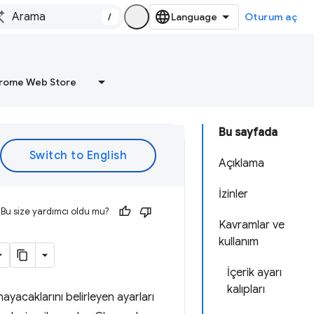
/
Oturum aç
rome Web Store
Bu sayfada
Açıklama
İzinler
Bu size yardımcı oldu mu?
Kavramlar ve
kullanım
İçerik ayarı
kalıpları
mayacaklarını belirleyen ayarları