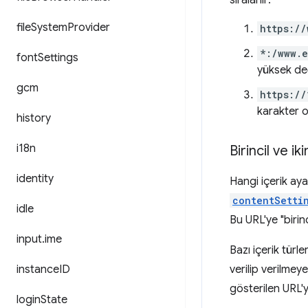
sıralanır:
file
System
Provider
https://
*:/www.
font
Settings
yüksek değ
gcm
https://
karakter o
history
i18n
Birincil ve ik
identity
Hangi içerik aya
contentSetti
idle
Bu URL'ye "birinc
input
.
ime
Bazı içerik türle
instance
ID
verilip verilme
gösterilen URL'ye
login
State