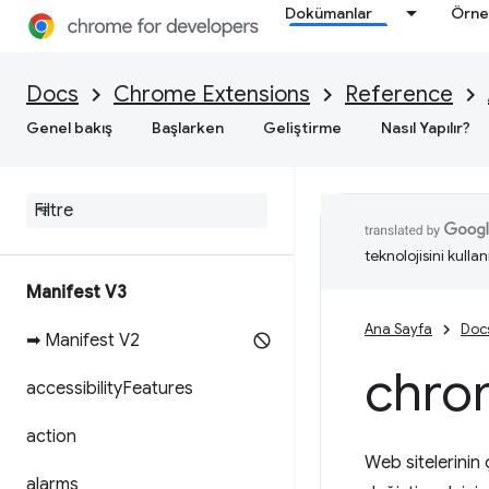
Dokümanlar
Örne
Docs
Chrome Extensions
Reference
Genel bakış
Başlarken
Geliştirme
Nasıl Yapılır?
teknolojisini kullan
Manifest V3
Ana Sayfa
Doc
➡ Manifest V2
chro
accessibility
Features
action
Web sitelerinin ç
alarms