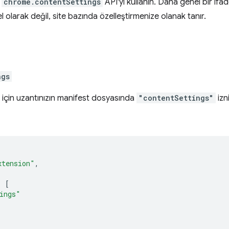
n
chrome.contentSettings
API'yi kullanın. Daha genel bir ifa
l olarak değil, site bazında özelleştirmenize olanak tanır.
ngs
k için uzantınızın manifest dosyasında
"contentSettings"
izn
xtension"
,
:
[
ings"