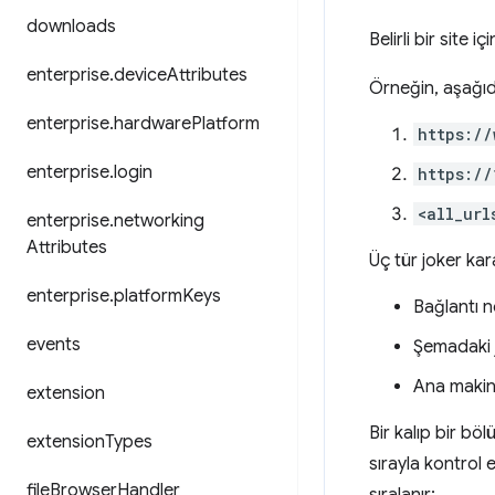
downloads
Belirli bir site 
enterprise
.
device
Attributes
Örneğin, aşağıda
enterprise
.
hardware
Platform
https://
enterprise
.
login
https://
<all_url
enterprise
.
networking
Attributes
Üç tür joker kar
enterprise
.
platform
Keys
Bağlantı n
events
Şemadaki j
Ana makine
extension
Bir kalıp bir bö
extension
Types
sırayla kontrol 
file
Browser
Handler