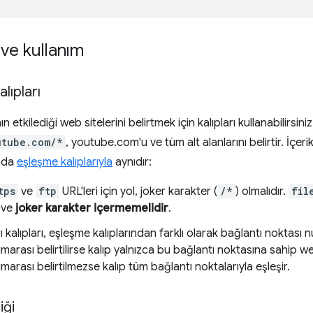
ve kullanım
alıpları
ın etkilediği web sitelerini belirtmek için kalıpları kullanabilirsini
utube.com/*
, youtube.com'u ve tüm alt alanlarını belirtir. İçerik
ında
eşleşme kalıplarıyla
aynıdır:
tps
ve
ftp
URL'leri için yol, joker karakter (
/*
) olmalıdır.
fil
i ve
joker karakter içermemelidir
.
ı kalıpları, eşleşme kalıplarından farklı olarak bağlantı noktası n
marası belirtilirse kalıp yalnızca bu bağlantı noktasına sahip web
marası belirtilmezse kalıp tüm bağlantı noktalarıyla eşleşir.
iği