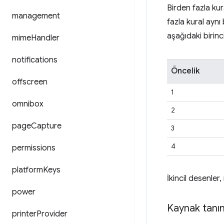
Birden fazla kura
management
fazla kural aynı 
aşağıdaki birinci
mime
Handler
notifications
Öncelik
offscreen
1
omnibox
2
page
Capture
3
4
permissions
platform
Keys
İkincil desenler
power
Kaynak tanım
printer
Provider