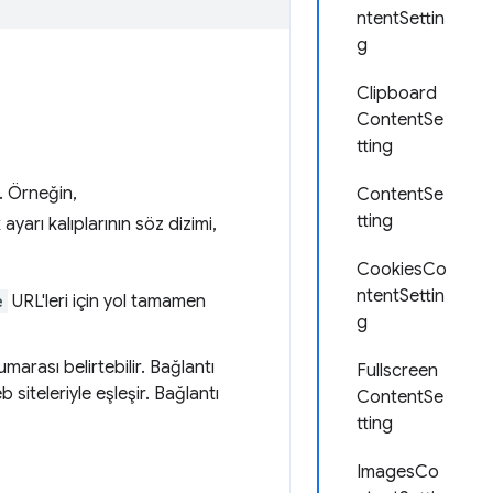
ntentSettin
g
Clipboard
ContentSe
tting
z. Örneğin,
ContentSe
tting
 ayarı kalıplarının söz dizimi,
CookiesCo
ntentSettin
e
URL'leri için yol tamamen
g
umarası belirtebilir. Bağlantı
Fullscreen
 siteleriyle eşleşir. Bağlantı
ContentSe
tting
ImagesCo