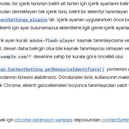
ılar, bir içerik türünün belirli alt türleri için içerik ayarlarını b
cıları destekleyen tek içerik türü, belirli bir eklentiyi tanımlaya
tentSettings.plugins
'dir. İçerik ayarları uygulanırken önce bel
r eklenti için ayar bulunamazsa eklentilerle ilgili genel içerik ayarlar
ik ayarı kuralı
adobe-flash-player
kaynak tanımlayıcısına v
l, desen daha belirgin olsa bile kaynak tanımlayıcısı olmayan v
example.com/*
desenine sahip bir kurala göre öncelikli olur.
ngs.ContentSetting.getResourceIdentifiers()
yöntemini ç
ılarının listesini alabilirsiniz. Döndürülen liste, kullanıcının mak
k Chrome, eklenti güncellemeleri boyunca tanımlayıcıları sabit 
ek için
chrome-extension-samples
deposundan
contentSetti