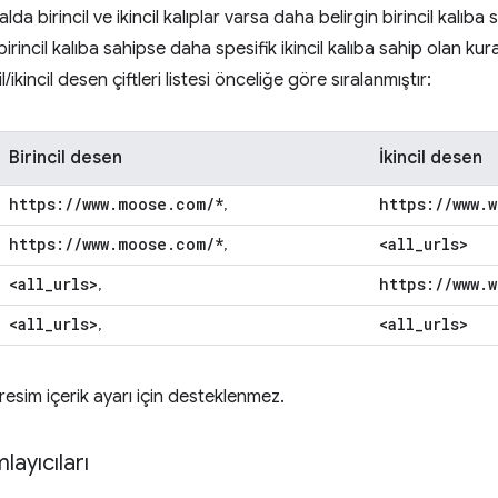
lda birincil ve ikincil kalıplar varsa daha belirgin birincil kalıba 
birincil kalıba sahipse daha spesifik ikincil kalıba sahip olan kura
l/ikincil desen çiftleri listesi önceliğe göre sıralanmıştır:
Birincil desen
İkincil desen
https:
/
/
www
.
moose
.
com
/
*
https:
/
/
www
.
w
,
https:
/
/
www
.
moose
.
com
/
*
<all
_
urls>
,
<all
_
urls>
https:
/
/
www
.
w
,
<all
_
urls>
<all
_
urls>
,
, resim içerik ayarı için desteklenmez.
layıcıları