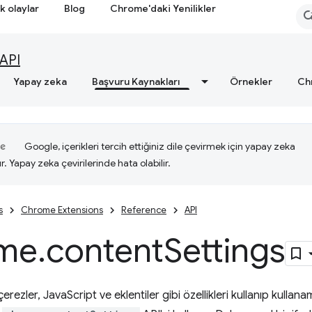
k olaylar
Blog
Chrome'daki Yenilikler
API
Yapay zeka
Başvuru Kaynakları
Örnekler
Ch
Google, içerikleri tercih ettiğiniz dile çevirmek için yapay zeka
ır. Yapay zeka çevirilerinde hata olabilir.
s
Chrome Extensions
Reference
API
me
.
content
Settings
erezler, JavaScript ve eklentiler gibi özellikleri kullanıp kullana