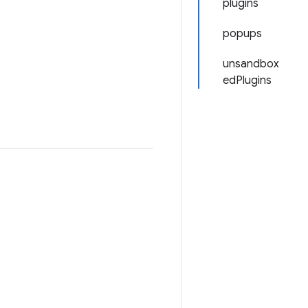
plugins
popups
unsandbox
edPlugins