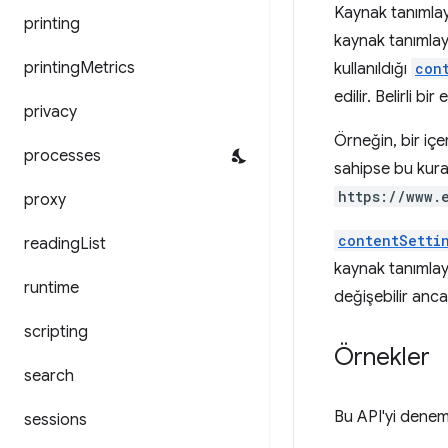
Kaynak tanımlayıc
printing
kaynak tanımlayı
printing
Metrics
kullanıldığı
con
edilir. Belirli bi
privacy
Örneğin, bir içer
processes
sahipse bu kura
https://www.
proxy
contentSetti
reading
List
kaynak tanımlayıc
runtime
değişebilir anca
scripting
Örnekler
search
Bu API'yi denem
sessions