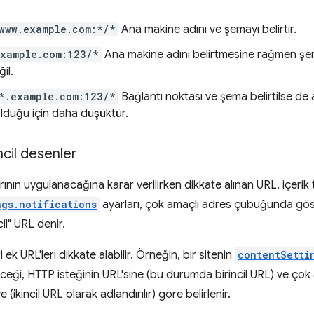
www.example.com:*/*
Ana makine adını ve şemayı belirtir.
example.com:123/*
Ana makine adını belirtmesine rağmen şema
il.
*.example.com:123/*
Bağlantı noktası ve şema belirtilse de
lduğu için daha düşüktür.
incil desenler
rının uygulanacağına karar verilirken dikkate alınan URL, içerik 
ngs.notifications
ayarları, çok amaçlı adres çubuğunda göste
il" URL denir.
ri ek URL'leri dikkate alabilir. Örneğin, bir sitenin
contentSetti
yeceği, HTTP isteğinin URL'sine (bu durumda birincil URL) ve ç
 (ikincil URL olarak adlandırılır) göre belirlenir.