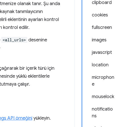
clipboard
elirtmenize olanak tanır. Şu anda
n kaynak tanımlayıcının
cookies
irli eklentinin ayarları kontrol
ı kontrol edilir.
fullscreen
e
<all_urls>
desenine
images
e
javascript
location
ağırarak bir içerik türü için
inesinde yüklü eklentilerle
microphon
tutmaya çalışır.
e
mouselock
notificatio
ns
ngs API örneğini
yükleyin.