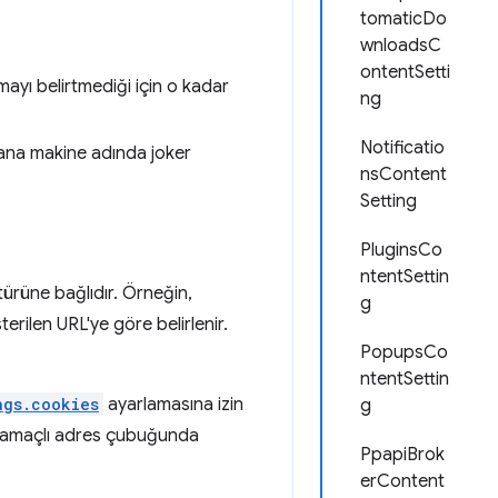
tomaticDo
wnloadsC
ontentSetti
yı belirtmediği için o kadar
ng
Notificatio
 ana makine adında joker
nsContent
Setting
PluginsCo
ntentSettin
türüne bağlıdır. Örneğin,
g
rilen URL'ye göre belirlenir.
PopupsCo
ntentSettin
ngs.cookies
ayarlamasına izin
g
ok amaçlı adres çubuğunda
PpapiBrok
erContent