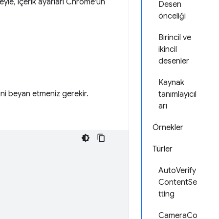
deyle, içerik ayarları Chrome'un
Desen
önceliği
Birincil ve
ikincil
desenler
Kaynak
ini beyan etmeniz gerekir.
tanımlayıcıl
arı
Örnekler
Türler
AutoVerify
ContentSe
tting
CameraCo