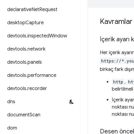
declarative
Net
Request
Kavramlar 
desktop
Capture
devtools
.
inspected
Window
İçerik ayarı k
devtools
.
network
Her içerik ayarın
https://*.yo
devtools
.
panels
birkaç fark dış
devtools
.
performance
http
,
ht
devtools
.
recorder
belirtilmel
İçerik ayar
dns
noktası nu
noktası nu
document
Scan
dom
Desen öncel