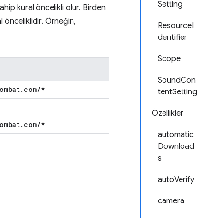
Setting
sahip kural öncelikli olur. Birden
l önceliklidir. Örneğin,
ResourceI
dentifier
Scope
SoundCon
ombat
.
com
/
*
tentSetting
Özellikler
ombat
.
com
/
*
automatic
Download
s
autoVerify
camera