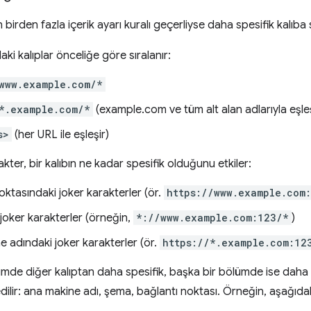
için birden fazla içerik ayarı kuralı geçerliyse daha spesifik kalıba 
ki kalıplar önceliğe göre sıralanır:
www.example.com/*
*.example.com/*
(example.com ve tüm alt alan adlarıyla eşleş
s>
(her URL ile eşleşir)
akter, bir kalıbın ne kadar spesifik olduğunu etkiler:
oktasındaki joker karakterler (ör.
https://www.example.com
oker karakterler (örneğin,
*://www.example.com:123/*
)
 adındaki joker karakterler (ör.
https://*.example.com:12
lümde diğer kalıptan daha spesifik, başka bir bölümde ise daha 
edilir: ana makine adı, şema, bağlantı noktası. Örneğin, aşağıda