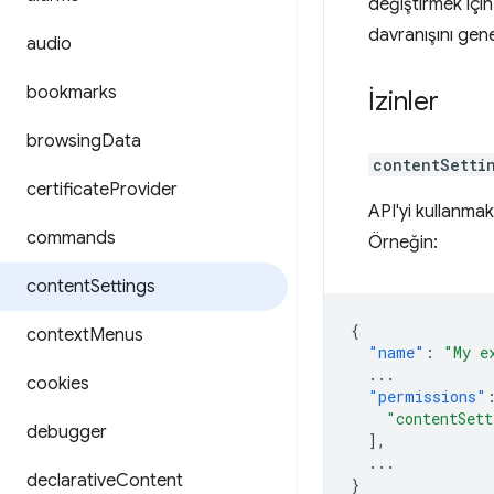
değiştirmek içi
davranışını gene
audio
bookmarks
İzinler
browsing
Data
contentSetti
certificate
Provider
API'yi kullanma
commands
Örneğin:
content
Settings
{
context
Menus
"name"
:
"My e
...
cookies
"permissions"
"contentSett
debugger
],
...
declarative
Content
}