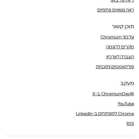
דיווח על באג
ראה נושאים פתוחים
תוכן קשור
עדכוני Chromium
מקרים לדוגמה
העברה לארכיון
פודקאסטים ותוכניות
מעקב
@ChromiumDev ב-X
YouTube
Chrome למפתחים ב-LinkedIn
RSS