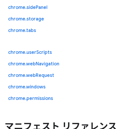
chrome.sidePanel
chrome.storage
chrome.tabs
chrome.userScripts
chrome.webNavigation
chrome.webRequest
chrome.windows
chrome.permissions
マニフェスト リファレンス