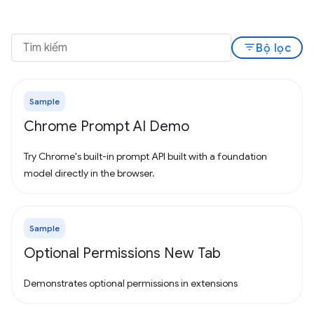
filter_list
Bộ lọc
Sample
Chrome Prompt AI Demo
Try Chrome's built-in prompt API built with a foundation
model directly in the browser.
Sample
Optional Permissions New Tab
Demonstrates optional permissions in extensions