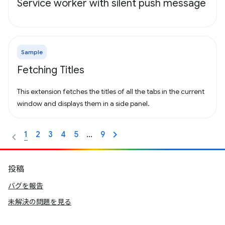
Service worker with silent push message
Sample
Fetching Titles
This extension fetches the titles of all the tabs in the current
window and displays them in a side panel.
1
2
3
4
5
…
9
投稿
バグを報告
未解決の問題を見る