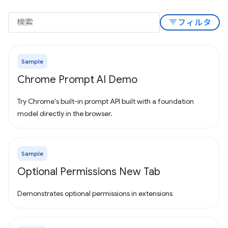
filter_list
フィルタ
Sample
Chrome Prompt AI Demo
Try Chrome's built-in prompt API built with a foundation
model directly in the browser.
Sample
Optional Permissions New Tab
Demonstrates optional permissions in extensions