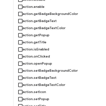
action.enable
action.getBadgeBackgroundColor
action.getBadgeText
action.getBadgeTextColor
action.getPopup
action.getTitle
action.isEnabled
action.onClicked
action.openPopup
action.setBadgeBackgroundColor
action.setBadgeText
action.setBadgeTextColor
action.setIcon
action.setPopup
action.setTitle