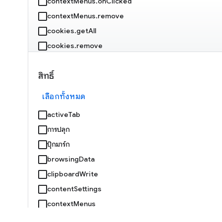
contextMenus.onClicked
contextMenus.remove
cookies.getAll
cookies.remove
debugger.attach
สิทธิ์
debugger.onEvent
debugger.sendCommand
เลือกทั้งหมด
declarativeNetRequest.getDynamicRules
activeTab
declarativeNetRequest.getMatchedRules
การปลุก
declarativeNetRequest.isRegexSupported
บุ๊กมาร์ก
declarativeNetRequest.onRuleMatchedDebug
browsingData
clipboardWrite
declarativeNetRequest.setExtensionActionOptions
contentSettings
declarativeNetRequest.updateDynamicRules
contextMenus
devtools.inspectedWindow.getResources
คุกกี้
devtools.panels.create