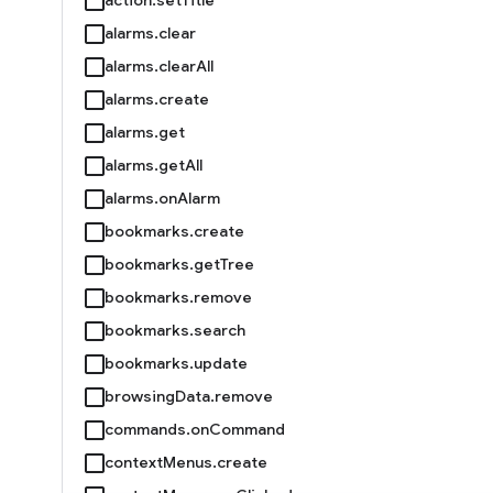
alarms.clear
alarms.clearAll
alarms.create
alarms.get
alarms.getAll
alarms.onAlarm
bookmarks.create
bookmarks.getTree
bookmarks.remove
bookmarks.search
bookmarks.update
browsingData.remove
commands.onCommand
contextMenus.create