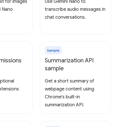
xt for images
Use Gemini Nano to
i Nano
transcribe audio messages in
chat conversations.
Sample
missions
Summarization API
sample
ptional
Get a short summary of
extensions
webpage content using
Chrome's built-in
summarization API.