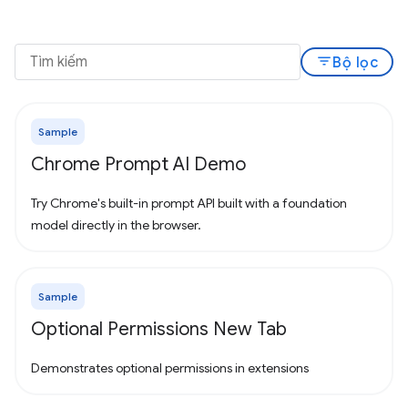
filter_list
Bộ lọc
Sample
Chrome Prompt AI Demo
Try Chrome's built-in prompt API built with a foundation
model directly in the browser.
Sample
Optional Permissions New Tab
Demonstrates optional permissions in extensions