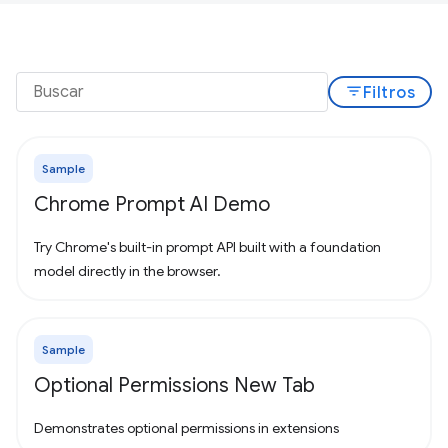
filter_list
Filtros
Sample
Chrome Prompt AI Demo
Try Chrome's built-in prompt API built with a foundation
model directly in the browser.
Sample
Optional Permissions New Tab
Demonstrates optional permissions in extensions