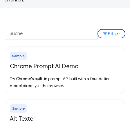
filter_list
Filter
Sample
Chrome Prompt AI Demo
Try Chrome's built-in prompt API built with a foundation
model directly in the browser.
Sample
Alt Texter