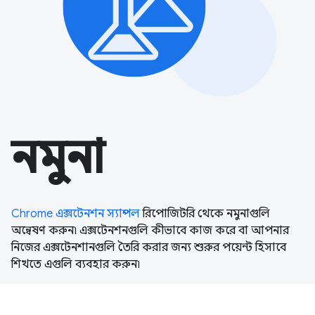
নমুনা
Chrome এক্সটেনশন স্যাম্পল
রিপোজিটরি থেকে নমুনাগুলি
অন্বেষণ করুন৷ এক্সটেনশনগুলি কীভাবে কাজ করে বা আপনার
নিজের এক্সটেনশানগুলি তৈরি করার জন্য শুরুর পয়েন্ট হিসাবে
শিখতে এগুলি ব্যবহার করুন৷