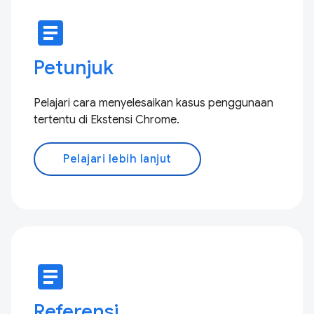
article
Petunjuk
Pelajari cara menyelesaikan kasus penggunaan
tertentu di Ekstensi Chrome.
Pelajari lebih lanjut
article
Referensi