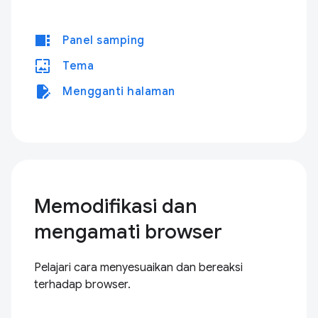
view_sidebar
Panel samping
wallpaper
Tema
edit_document
Mengganti halaman
Memodifikasi dan
mengamati browser
Pelajari cara menyesuaikan dan bereaksi
terhadap browser.