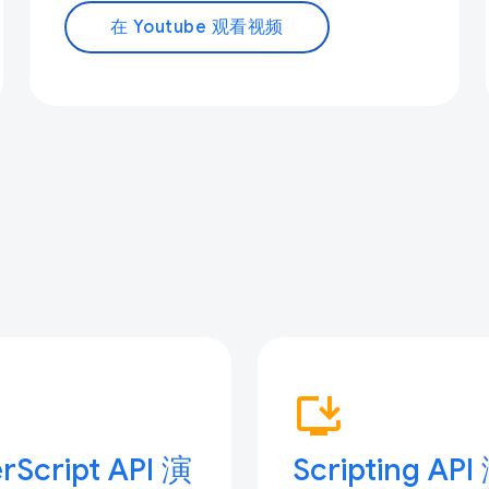
在 Youtube 观看视频
p
install_desktop
rScript API 演
Scripting API