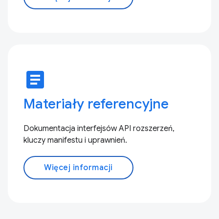
article
Materiały referencyjne
Dokumentacja interfejsów API rozszerzeń,
kluczy manifestu i uprawnień.
Więcej informacji