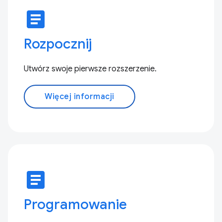
article
Rozpocznij
Utwórz swoje pierwsze rozszerzenie.
Więcej informacji
article
Programowanie