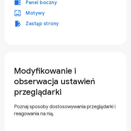
view_sidebar
Panel boczny
wallpaper
Motywy
edit_document
Zastąp strony
Modyfikowanie i
obserwacja ustawień
przeglądarki
Poznaj sposoby dostosowywania przeglądarki i
reagowania na nią.