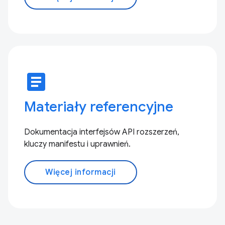
article
Materiały referencyjne
Dokumentacja interfejsów API rozszerzeń,
kluczy manifestu i uprawnień.
Więcej informacji