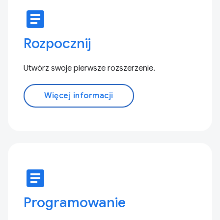
article
Rozpocznij
Utwórz swoje pierwsze rozszerzenie.
Więcej informacji
article
Programowanie