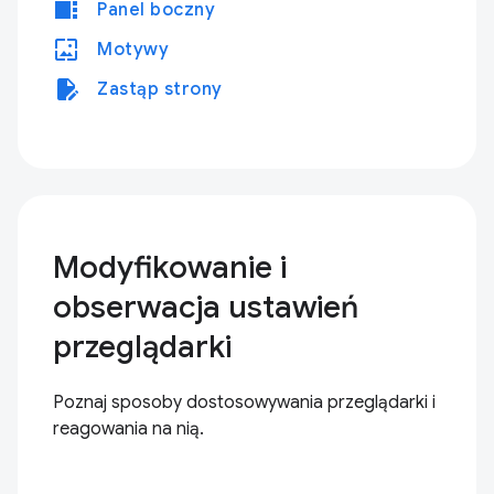
view_sidebar
Panel boczny
wallpaper
Motywy
edit_document
Zastąp strony
Modyfikowanie i
obserwacja ustawień
przeglądarki
Poznaj sposoby dostosowywania przeglądarki i
reagowania na nią.