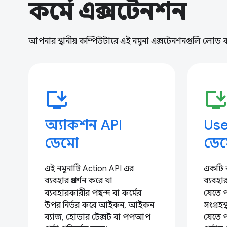
কর্মে এক্সটেনশন
আপনার স্থানীয় কম্পিউটারে এই নমুনা এক্সটেনশনগুলি লোড 
install_desktop
install_deskto
অ্যাকশন API
Use
ডেমো
ডে
এই নমুনাটি Action API এর
একটি ব্
ব্যবহার প্রদর্শন করে যা
ব্যবহা
ব্যবহারকারীর পছন্দ বা কর্মের
যেতে পা
উপর নির্ভর করে আইকন, আইকন
সংগ্র
ব্যাজ, হোভার টেক্সট বা পপআপ
যেতে প