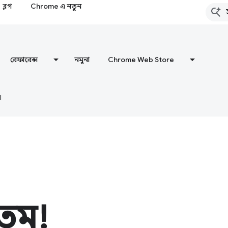
ব্লগ
Chrome এ নতুন
রেফারেন্স
নমুনা
Chrome Web Store
।
গতম!