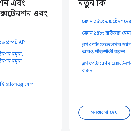
শন এবং
নতুন কি
্সটেনশন এবং
ক্রোম ১৫৩: এক্সটেনশনের
ক্রোম ১৪৮: ব্রাউজার নেম
ে প্রম্পট API
ব্লগ পোস্ট: ডেভেলপার ড্য
আরও শক্তিশালী করুন
নশন নমুনা,
েনশন নমুনা
ব্লগ পোস্ট: ক্রোম এক্সটেন
করুন
এআই চ্যালেঞ্জে যোগ
সবগুলো দেখ