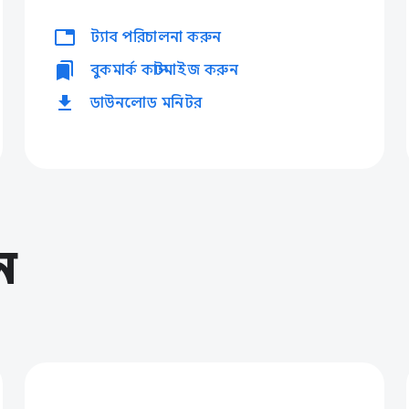
tabs
ট্যাব পরিচালনা করুন
bookmarks
বুকমার্ক কাস্টমাইজ করুন
download
ডাউনলোড মনিটর
ন