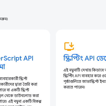
করুন।
p
install_desktop
rScript API
স্ক্রিপ্টিং API ড
মো
এই নমুনাটি দেখায় কিভাবে
স্ক্রিপ্টিং API ব্যবহার করে ও
যবহারকারী স্ক্রিপ্ট
পৃষ্ঠাগুলিতে জাভাস্ক্রিপ্ট ইনজ
রকারীদের দ্বারা তৈরি করা
করতে পারেন।
রে বা একটি স্ক্রিপ্ট
হস্থল থেকে ডাউনলোড করা
ারে। এই নমুনা একটি বিকল্প