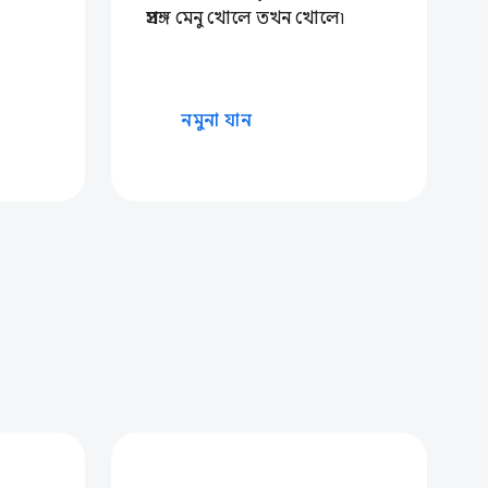
প্রসঙ্গ মেনু খোলে তখন খোলে৷
নমুনা যান