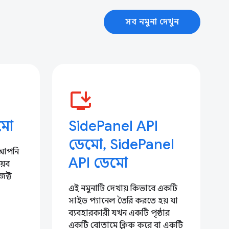
সব নমুনা দেখুন
install_desktop
েমো
SidePanel API
ডেমো, SidePanel
 আপনি
API ডেমো
য়েব
েক্ট
এই নমুনাটি দেখায় কিভাবে একটি
সাইড প্যানেল তৈরি করতে হয় যা
ব্যবহারকারী যখন একটি পৃষ্ঠার
একটি বোতামে ক্লিক করে বা একটি