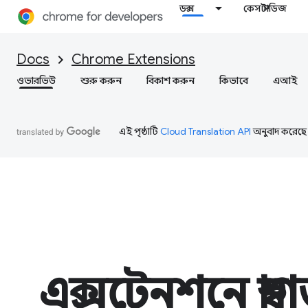
ডক্স
কেস স্টাডিজ
Docs
Chrome Extensions
ওভারভিউ
শুরু করুন
বিকাশ করুন
কিভাবে
এআই
এই পৃষ্ঠাটি
Cloud Translation API
অনুবাদ করেছে
এক্সটেনশনে স্বা