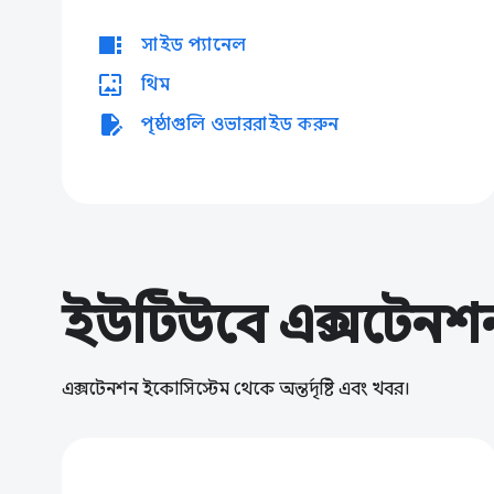
view_sidebar
সাইড প্যানেল
wallpaper
থিম
edit_document
পৃষ্ঠাগুলি ওভাররাইড করুন
ইউটিউবে এক্সটেনশ
এক্সটেনশন ইকোসিস্টেম থেকে অন্তর্দৃষ্টি এবং খবর।