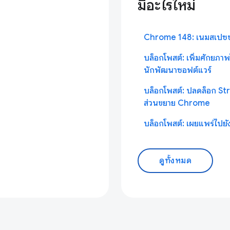
มีอะไรใหม่
Chrome 148: เนมสเปซขอ
บล็อกโพสต์: เพิ่มศักยภ
นักพัฒนาซอฟต์แวร์
บล็อกโพสต์: ปลดล็อก St
ส่วนขยาย Chrome
บล็อกโพสต์: เผยแพร่ไปย
ดูทั้งหมด