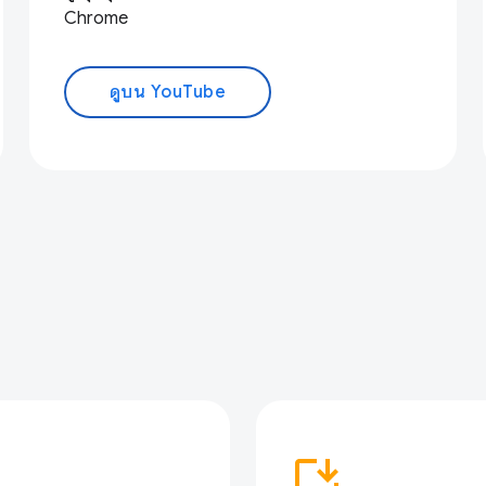
Chrome
ดูบน YouTube
p
install_desktop