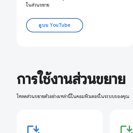
ในส่วนขยาย
ดูบน YouTube
การใช้งานส่วนขยาย
โหลดส่วนขยายตัวอย่างเหล่านี้ในคอมพิวเตอร์ในระบบของคุณ
install_desktop
install_deskto