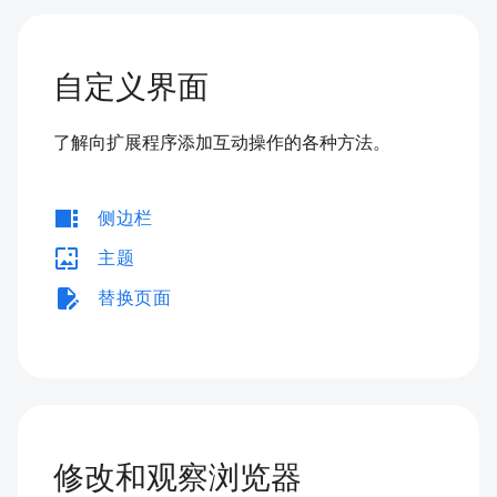
自定义界面
了解向扩展程序添加互动操作的各种方法。
view_sidebar
侧边栏
wallpaper
主题
edit_document
替换页面
修改和观察浏览器