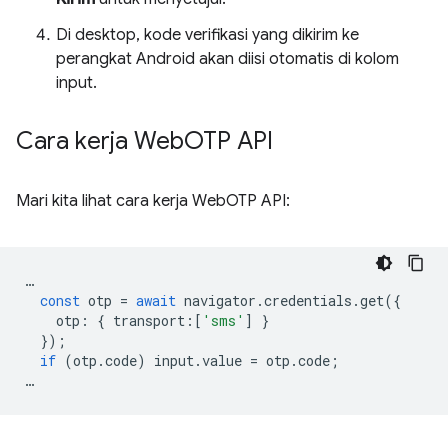
Di desktop, kode verifikasi yang dikirim ke
perangkat Android akan diisi otomatis di kolom
input.
Cara kerja Web
OTP API
Mari kita lihat cara kerja WebOTP API:
…
const
otp
=
await
navigator
.
credentials
.
get
({
otp
:
{
transport
:
[
'sms'
]
}
});
if
(
otp
.
code
)
input
.
value
=
otp
.
code
;
…