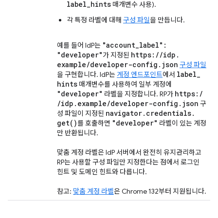
label_hints
매개변수 사용).
각 특정 라벨에 대해
구성 파일
을 만듭니다.
"account
_
label":
예를 들어 IdP는
"developer"
https:
/
/
idp
.
가 지정된
example
/
developer-config
.
json
구성 파일
label
_
을 구현합니다. IdP는
계정 엔드포인트
에서
hints
매개변수를 사용하여 일부 계정에
"developer"
https:
/
라벨을 지정합니다. RP가
/
idp
.
example
/
developer-config
.
json
구
navigator
.
credentials
.
성 파일이 지정된
get(
)
"developer"
를 호출하면
라벨이 있는 계정
만 반환됩니다.
맞춤 계정 라벨은 IdP 서버에서 완전히 유지관리하고
RP는 사용할 구성 파일만 지정한다는 점에서 로그인
힌트 및 도메인 힌트와 다릅니다.
참고:
맞춤 계정 라벨
은 Chrome 132부터 지원됩니다.