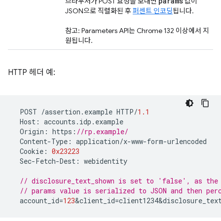
params
브라우저가 POST 요청을 보내면
값이
JSON으로 직렬화된 후
퍼센트 인코딩
됩니다.
참고: Parameters API는 Chrome 132 이상에서 지
원됩니다.
HTTP 헤더 예:
POST
/
assertion
.
example
HTTP
/
1.1
Host
:
accounts
.
idp
.
example
Origin
:
https
:
//rp.example/
Content
-
Type
:
application
/
x
-
www
-
form
-
urlencoded
Cookie
:
0x23223
Sec
-
Fetch
-
Dest
:
webidentity
// disclosure_text_shown is set to 'false', as the
// params value is serialized to JSON and then per
account_id
=
123
&
client_id
=
client1234&disclosure_tex