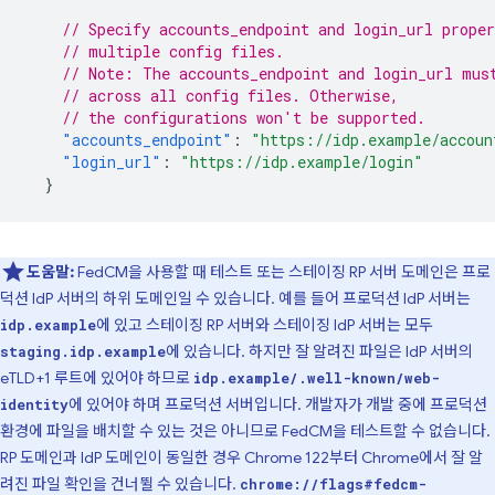
// Specify accounts_endpoint and login_url proper
// multiple config files.
// Note: The accounts_endpoint and login_url mus
// across all config files. Otherwise,
// the configurations won't be supported.
"accounts_endpoint"
:
"https://idp.example/accoun
"login_url"
:
"https://idp.example/login"
}
도움말:
FedCM을 사용할 때 테스트 또는 스테이징 RP 서버 도메인은 프로
덕션 IdP 서버의 하위 도메인일 수 있습니다. 예를 들어 프로덕션 IdP 서버는
에 있고 스테이징 RP 서버와 스테이징 IdP 서버는 모두
idp.example
에 있습니다. 하지만 잘 알려진 파일은 IdP 서버의
staging.idp.example
eTLD+1 루트에 있어야 하므로
idp.example/.well-known/web-
에 있어야 하며 프로덕션 서버입니다. 개발자가 개발 중에 프로덕션
identity
환경에 파일을 배치할 수 있는 것은 아니므로 FedCM을 테스트할 수 없습니다.
RP 도메인과 IdP 도메인이 동일한 경우 Chrome 122부터 Chrome에서 잘 알
려진 파일 확인을 건너뛸 수 있습니다.
chrome://flags#fedcm-