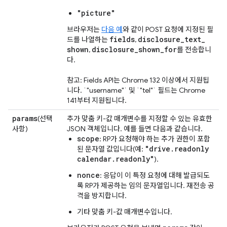
"picture"
브라우저는
다음 예
와 같이 POST 요청에 지정된 필
fields
disclosure
_
text
_
드를 나열하는
,
shown
disclosure
_
shown
_
for
,
를 전송합니
다.
참고: Fields API는 Chrome 132 이상에서 지원됩
니다. `"username"` 및 `"tel"` 필드는 Chrome
141부터 지원됩니다.
params
(선택
추가 맞춤 키-값 매개변수를 지정할 수 있는 유효한
사항)
JSON 객체입니다. 예를 들면 다음과 같습니다.
scope
: RP가 요청해야 하는 추가 권한이 포함
"drive.readonly
된 문자열 값입니다(예:
calendar.readonly"
).
nonce
: 응답이 이 특정 요청에 대해 발급되도
록 RP가 제공하는 임의 문자열입니다. 재전송 공
격을 방지합니다.
기타 맞춤 키-값 매개변수입니다.