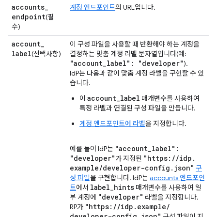
accounts
_
계정 엔드포인트
의 URL입니다.
endpoint
(필
수)
account
_
이 구성 파일을 사용할 때 반환해야 하는 계정을
label
(선택사항)
결정하는 맞춤 계정 라벨 문자열입니다(예:
"account
_
label": "developer"
).
IdP는 다음과 같이 맞춤 계정 라벨을 구현할 수 있
습니다.
account_label
이
매개변수를 사용하여
특정 라벨과 연결된 구성 파일을 만듭니다.
계정 엔드포인트에 라벨
을 지정합니다.
"account
_
label":
예를 들어 IdP는
"developer"
"https:
/
/
idp
.
가 지정된
example
/
developer-config
.
json"
구
성 파일
을 구현합니다. IdP는
accounts 엔드포인
label
_
hints
트
에서
매개변수를 사용하여 일
"developer"
부 계정에
라벨을 지정합니다.
"https:
/
/
idp
.
example
/
RP가
developer-config
.
json"
구성 파일이 지