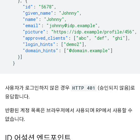
},
{
"id"
:
"5678"
,
"given_name"
:
"Johnny"
,
"name"
:
"Johnny"
,
"email"
:
"johnny@idp.example"
,
"picture"
:
"https://idp.example/profile/456"
,
"approved_clients"
:
[
"abc"
,
"def"
,
"ghi"
],
"login_hints"
:
[
"demo2"
],
"domain_hints"
:
[
"@domain.example"
]
}]
}
사용자가 로그인하지 않은 경우
HTTP 401
(승인되지 않음)로
응답합니다.
반환된 계정 목록은 브라우저에서 사용되며 RP에서 사용할 수
없습니다.
ID 어설션 엔드포인트