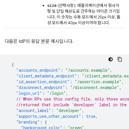
size
(선택사항): 애플리케이션에서 정사각
형 및 단일 해상도로 간주하는 아이콘 크기입
니다. 이 숫자는 수동 모드에서 25px 이상, 활
성 모드에서 40px 이상이어야 합니다.
다음은 IdP의 응답 본문 예시입니다.
{
"accounts_endpoint"
:
"/accounts.example"
,
"client_metadata_endpoint"
:
"/client_metadata.ex
"id_assertion_endpoint"
:
"/assertion.example"
,
"disconnect_endpoint"
:
"/disconnect.example"
,
"login_url"
:
"/login"
,
// When RPs use this config file, only those acc
//returned that include `developer` label in the 
"account_label"
:
"developer"
,
"supports_use_other_account"
:
true
,
"branding"
:
{
"background_color"
:
"green"
,