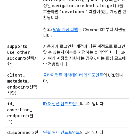
navigator
.
credentials
.
get(
)
정된
를
"developer"
호출하면
라벨이 있는 계정만 반
환됩니다.
참고:
맞춤 계정 라벨
은 Chrome 132부터 지원됩
니다.
supports
_
사용자가 로그인한 계정과 다른 계정으로 로그인
use
_
other
_
할 수 있는지 여부를 지정하는 불리언입니다 (IdP
account
(선택사
가 여러 계정을 지원하는 경우). 이는 활성 모드에
항)
만 적용됩니다.
client
_
클라이언트 메타데이터 엔드포인트
의 URL입니
metadata
_
다.
endpoint
(선택
사항)
id
_
ID 어설션 엔드포인트
의 URL입니다.
assertion
_
endpoint
(필
수)
disconnect
(선
연결 해제 엔드포인트
의 URL입니다.