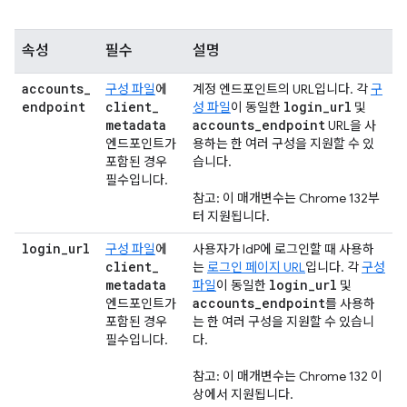
속성
필수
설명
accounts
_
구성 파일
에
계정 엔드포인트의 URL입니다. 각
구
endpoint
client
_
login
_
url
성 파일
이 동일한
및
metadata
accounts
_
endpoint
URL을 사
엔드포인트가
용하는 한 여러 구성을 지원할 수 있
포함된 경우
습니다.
필수입니다.
참고: 이 매개변수는 Chrome 132부
터 지원됩니다.
login
_
url
구성 파일
에
사용자가 IdP에 로그인할 때 사용하
client
_
는
로그인 페이지 URL
입니다. 각
구성
metadata
login
_
url
파일
이 동일한
및
accounts
_
endpoint
엔드포인트가
를 사용하
포함된 경우
는 한 여러 구성을 지원할 수 있습니
필수입니다.
다.
참고: 이 매개변수는 Chrome 132 이
상에서 지원됩니다.