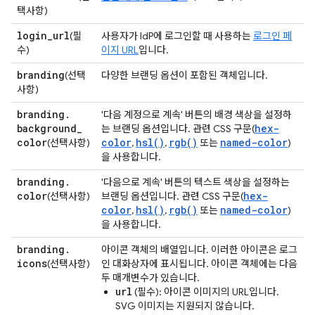
택사항)
login
_
url
(필
사용자가 IdP에 로그인할 때 사용하는
로그인 페
수)
이지 URL
입니다.
branding
(선택
다양한 브랜딩 옵션이 포함된 객체입니다.
사항)
branding
.
'다음 계정으로 계속' 버튼의 배경 색상을 설정하
background
_
hex-
는 브랜딩 옵션입니다. 관련 CSS 구문(
color
color
hsl()
rgb()
named-color
(선택사항)
,
,
또는
)
을 사용합니다.
branding
.
'다음으로 계속' 버튼의 텍스트 색상을 설정하는
color
hex-
(선택사항)
브랜딩 옵션입니다. 관련 CSS 구문(
color
hsl()
rgb()
named-color
,
,
또는
)
을 사용합니다.
branding
.
아이콘 객체의 배열입니다. 이러한 아이콘은 로그
icons
(선택사항)
인 대화상자에 표시됩니다. 아이콘 객체에는 다음
두 매개변수가 있습니다.
url
(필수): 아이콘 이미지의 URL입니다.
SVG 이미지는 지원되지 않습니다.