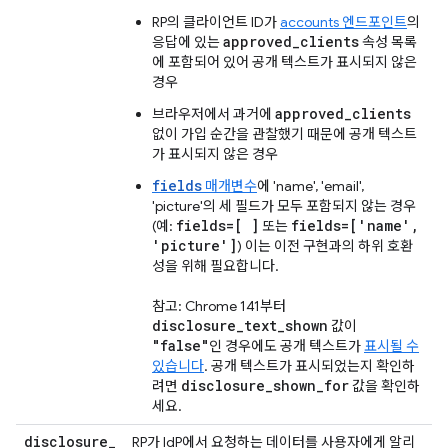
RP의 클라이언트 ID가
accounts 엔드포인트
의
approved_clients
응답에 있는
속성 목록
에 포함되어 있어 공개 텍스트가 표시되지 않은
경우
approved_clients
브라우저에서 과거에
없이 가입 순간을 관찰했기 때문에 공개 텍스트
가 표시되지 않은 경우
fields
매개변수
에 'name', 'email',
'picture'의 세 필드가 모두 포함되지 않는 경우
fields=[ ]
fields=['name',
(예:
또는
'picture']
) 이는 이전 구현과의 하위 호환
성을 위해 필요합니다.
참고: Chrome 141부터
disclosure_text_shown
값이
"false"
인 경우에도 공개 텍스트가
표시될 수
있습니다
. 공개 텍스트가 표시되었는지 확인하
disclosure_shown_for
려면
값을 확인하
세요.
disclosure
_
RP가 IdP에서 요청하는 데이터를 사용자에게 알리