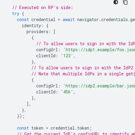
// Executed on RP's side:
try
{
const
credential
=
await
navigator
.
credentials
.
ge
identity
:
{
providers
:
[
{
// To allow users to sign in with the Id
configUrl
:
'https://idp1.example/foo.jso
clientId
:
'123'
,
},
// To allow users to sign in with the IdP2
// Note that multiple IdPs in a single get
{
configUrl
:
'https://idp2.example/bar.jso
clientId
:
'456'
,
},
],
},
});
const
token
=
credential
.
token
;
// Get the current IdP's configURL to identify w