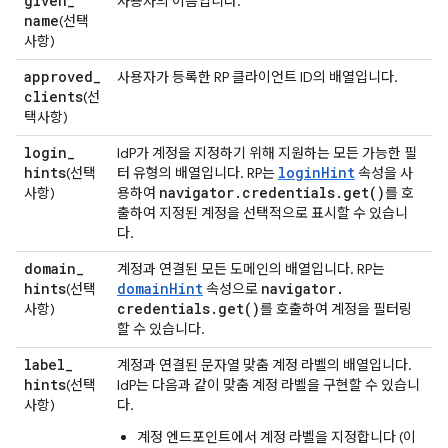
given
_
사용자의 이름입니다.
name
(선택
사항)
approved
_
사용자가 등록한 RP 클라이언트 ID의 배열입니다.
clients
(선
택사항)
login
_
IdP가 계정을 지정하기 위해 지원하는 모든 가능한 필
hints
loginHint
(선택
터 유형의 배열입니다. RP는
속성을 사
navigator
.
credentials
.
get(
)
사항)
용하여
를 호
출하여 지정된 계정을 선택적으로 표시할 수 있습니
다.
domain
_
계정과 연결된 모든 도메인의 배열입니다. RP는
hints
domainHint
navigator
.
(선택
속성으로
credentials
.
get(
)
사항)
를 호출하여 계정을 필터링
할 수 있습니다.
label
_
계정과 연결된 문자열 맞춤 계정 라벨의 배열입니다.
hints
(선택
IdP는 다음과 같이 맞춤 계정 라벨을 구현할 수 있습니
사항)
다.
계정 엔드포인트에서 계정 라벨을 지정합니다 (이