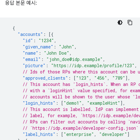
응답 본문 예시:
{
"accounts"
:
[{
"id"
:
"1234"
,
"given_name"
:
"John"
,
"name"
:
"John Doe"
,
"email"
:
"john_doe@idp.example"
,
"picture"
:
"https://idp.example/profile/123"
,
// Ids of those RPs where this account can be 
"approved_clients"
:
[
"123"
,
"456"
,
"789"
],
// This account has 'login_hints`. When an RP 
// with a `loginHint` value specified, for exa
// accounts will be shown to the user whose 'l
"login_hints"
:
[
"demo1"
,
"exampleHint"
],
// This account is labelled. IdP can implement
// label, for example, `https://idp.example/de
// RPs can filter out accounts by calling `nav
// `https://idp.example/developer-config.json`
"label_hints"
:
[
"enterprise"
,
"developer"
]