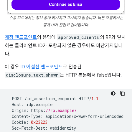
수동 모드에서는 정보 공개 메시지가 표시되지 않습니다. 버튼 흐름에서는
공개 UI가 완전히 건너뜁니다.
계정 엔드포인트
의 응답에
approved_clients
의 RP와 일치
하는 클라이언트 ID가 포함되지 않은 경우에도 마찬가지입니
다.
이 경우
ID 어설션 엔드포인트
로 전송된
disclosure_text_shown
는 HTTP 본문에서 false입니다.
POST
/
id_assertion_endpoint
HTTP
/
1.1
Host
:
idp
.
example
Origin
:
https
:
//rp.example/
Content
-
Type
:
application
/
x
-
www
-
form
-
urlencoded
Cookie
:
0x23223
Sec
-
Fetch
-
Dest
:
webidentity