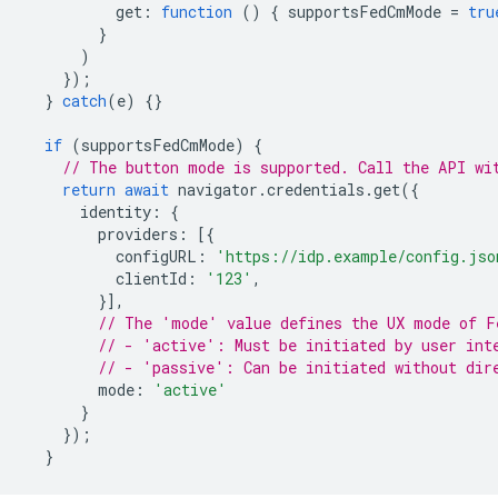
get
:
function
()
{
supportsFedCmMode
=
tru
}
)
});
}
catch
(
e
)
{}
if
(
supportsFedCmMode
)
{
// The button mode is supported. Call the API wi
return
await
navigator
.
credentials
.
get
({
identity
:
{
providers
:
[{
configURL
:
'https://idp.example/config.jso
clientId
:
'123'
,
}],
// The 'mode' value defines the UX mode of F
// - 'active': Must be initiated by user int
// - 'passive': Can be initiated without dir
mode
:
'active'
}
});
}