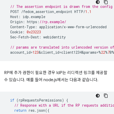
// The assertion endpoint is drawn from the config
POST
/
fedcm_assertion_endpoint
HTTP
/
1.1
Host
:
idp
.
example
Origin
:
https
:
//rp.example/
Content
-
Type
:
application
/
x
-
www
-
form
-
urlencoded
Cookie
:
0x23223
Sec
-
Fetch
-
Dest
:
webidentity
// params are translated into urlencoded version 
account_id
=
123
&
client_id
=
client1234&params
=%
22
%
7
B
RP에 추가 권한이 필요한 경우 IdP는 리디렉션 링크를 제공할
수 있습니다. 예를 들어 node.js에서는 다음과 같습니다.
if
(
rpRequestsPermissions
)
{
// Response with a URL if the RP requests additi
return
res
.
json
({