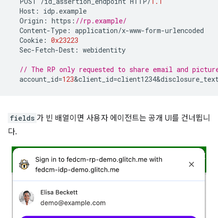
POST
/
id_assertion_endpoint
HTTP
/
1.1
Host
:
idp
.
example
Origin
:
https
:
//rp.example/
Content
-
Type
:
application
/
x
-
www
-
form
-
urlencoded
Cookie
:
0x23223
Sec
-
Fetch
-
Dest
:
webidentity
// The RP only requested to share email and pictur
account_id
=
123
&
client_id
=
client1234&disclosure_tex
fields
가 빈 배열이면 사용자 에이전트는 공개 UI를 건너뜁니
다.