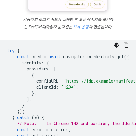
사용자의 로그인 시도가 실패한 후 오류 메시지를 표시하
는 FedCM 대화상자 문자열은
오류 유형
과 연결됩니다.
try
{
const
cred
=
await
navigator
.
credentials
.
get
({
identity
:
{
providers
:
[
{
configURL
:
'https://idp.example/manifest
clientId
:
'1234'
,
},
],
}
});
}
catch
(
e
)
{
// Note:    In Chrome 142 and earlier, the Ident
const
error
=
e
.
error
;
const
url
=
e
.
url
;