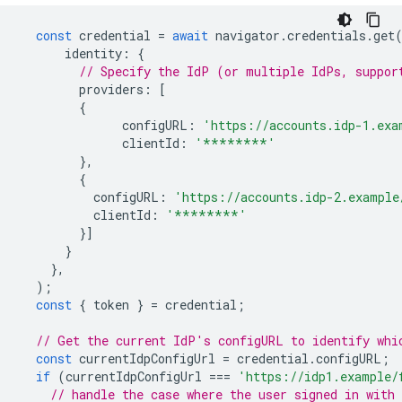
const
credential
=
await
navigator
.
credentials
.
get
identity
:
{
// Specify the IdP (or multiple IdPs, suppor
providers
:
[
{
configURL
:
'https://accounts.idp-1.exa
clientId
:
'********'
},
{
configURL
:
'https://accounts.idp-2.example
clientId
:
'********'
}]
}
},
);
const
{
token
}
=
credential
;
// Get the current IdP's configURL to identify whi
const
currentIdpConfigUrl
=
credential
.
configURL
;
if
(
currentIdpConfigUrl
===
'https://idp1.example/
// handle the case where the user signed in with 