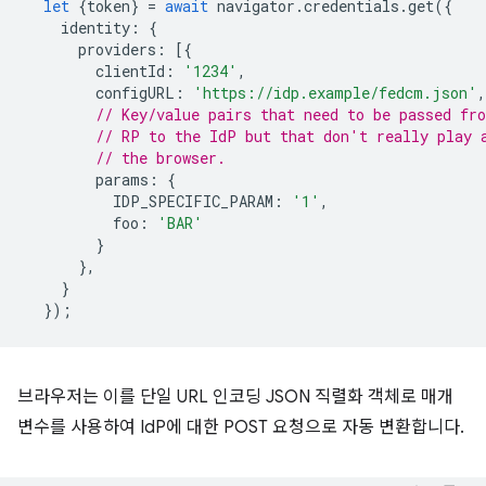
let
{
token
}
=
await
navigator
.
credentials
.
get
({
identity
:
{
providers
:
[{
clientId
:
'1234'
,
configURL
:
'https://idp.example/fedcm.json'
,
// Key/value pairs that need to be passed fr
// RP to the IdP but that don't really play 
// the browser.
params
:
{
IDP_SPECIFIC_PARAM
:
'1'
,
foo
:
'BAR'
}
},
}
});
브라우저는 이를 단일 URL 인코딩 JSON 직렬화 객체로 매개
변수를 사용하여 IdP에 대한 POST 요청으로 자동 변환합니다.