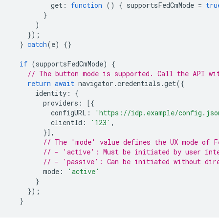
get
:
function
()
{
supportsFedCmMode
=
tru
}
)
});
}
catch
(
e
)
{}
if
(
supportsFedCmMode
)
{
// The button mode is supported. Call the API wi
return
await
navigator
.
credentials
.
get
({
identity
:
{
providers
:
[{
configURL
:
'https://idp.example/config.jso
clientId
:
'123'
,
}],
// The 'mode' value defines the UX mode of F
// - 'active': Must be initiated by user int
// - 'passive': Can be initiated without dir
mode
:
'active'
}
});
}