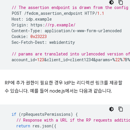
// The assertion endpoint is drawn from the config
POST
/
fedcm_assertion_endpoint
HTTP
/
1.1
Host
:
idp
.
example
Origin
:
https
:
//rp.example/
Content
-
Type
:
application
/
x
-
www
-
form
-
urlencoded
Cookie
:
0x23223
Sec
-
Fetch
-
Dest
:
webidentity
// params are translated into urlencoded version 
account_id
=
123
&
client_id
=
client1234&params
=%
22
%
7
B
RP에 추가 권한이 필요한 경우 IdP는 리디렉션 링크를 제공할
수 있습니다. 예를 들어 node.js에서는 다음과 같습니다.
if
(
rpRequestsPermissions
)
{
// Response with a URL if the RP requests additi
return
res
.
json
({