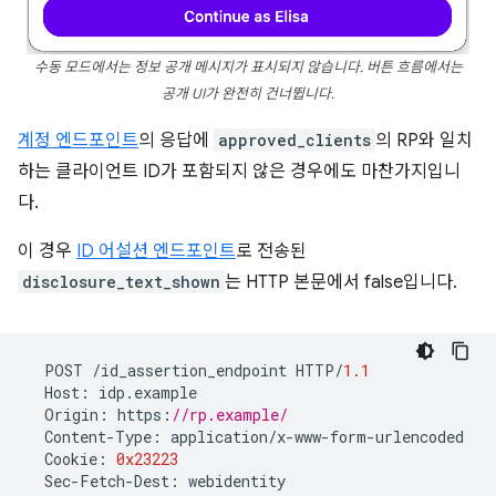
수동 모드에서는 정보 공개 메시지가 표시되지 않습니다. 버튼 흐름에서는
공개 UI가 완전히 건너뜁니다.
계정 엔드포인트
의 응답에
approved_clients
의 RP와 일치
하는 클라이언트 ID가 포함되지 않은 경우에도 마찬가지입니
다.
이 경우
ID 어설션 엔드포인트
로 전송된
disclosure_text_shown
는 HTTP 본문에서 false입니다.
POST
/
id_assertion_endpoint
HTTP
/
1.1
Host
:
idp
.
example
Origin
:
https
:
//rp.example/
Content
-
Type
:
application
/
x
-
www
-
form
-
urlencoded
Cookie
:
0x23223
Sec
-
Fetch
-
Dest
:
webidentity