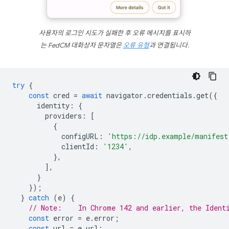
사용자의 로그인 시도가 실패한 후 오류 메시지를 표시하
는 FedCM 대화상자 문자열은
오류 유형
과 연결됩니다.
try
{
const
cred
=
await
navigator
.
credentials
.
get
({
identity
:
{
providers
:
[
{
configURL
:
'https://idp.example/manifest
clientId
:
'1234'
,
},
],
}
});
}
catch
(
e
)
{
// Note:    In Chrome 142 and earlier, the Ident
const
error
=
e
.
error
;
const
url
=
e
.
url
;