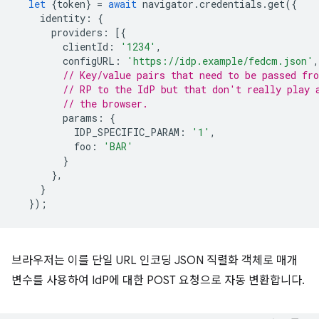
let
{
token
}
=
await
navigator
.
credentials
.
get
({
identity
:
{
providers
:
[{
clientId
:
'1234'
,
configURL
:
'https://idp.example/fedcm.json'
,
// Key/value pairs that need to be passed fr
// RP to the IdP but that don't really play 
// the browser.
params
:
{
IDP_SPECIFIC_PARAM
:
'1'
,
foo
:
'BAR'
}
},
}
});
브라우저는 이를 단일 URL 인코딩 JSON 직렬화 객체로 매개
변수를 사용하여 IdP에 대한 POST 요청으로 자동 변환합니다.