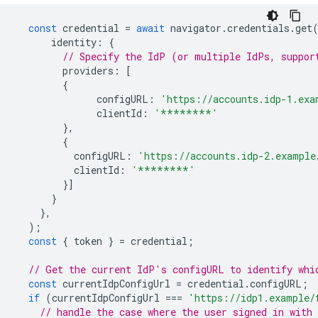
const
credential
=
await
navigator
.
credentials
.
get
identity
:
{
// Specify the IdP (or multiple IdPs, suppor
providers
:
[
{
configURL
:
'https://accounts.idp-1.exa
clientId
:
'********'
},
{
configURL
:
'https://accounts.idp-2.example
clientId
:
'********'
}]
}
},
);
const
{
token
}
=
credential
;
// Get the current IdP's configURL to identify whi
const
currentIdpConfigUrl
=
credential
.
configURL
;
if
(
currentIdpConfigUrl
===
'https://idp1.example/
// handle the case where the user signed in with 