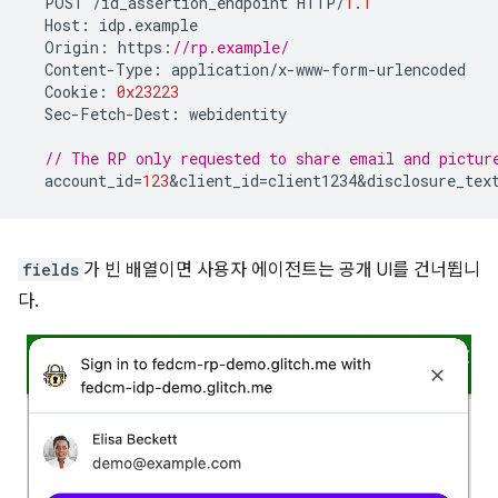
POST
/
id_assertion_endpoint
HTTP
/
1.1
Host
:
idp
.
example
Origin
:
https
:
//rp.example/
Content
-
Type
:
application
/
x
-
www
-
form
-
urlencoded
Cookie
:
0x23223
Sec
-
Fetch
-
Dest
:
webidentity
// The RP only requested to share email and pictur
account_id
=
123
&
client_id
=
client1234&disclosure_tex
fields
가 빈 배열이면 사용자 에이전트는 공개 UI를 건너뜁니
다.