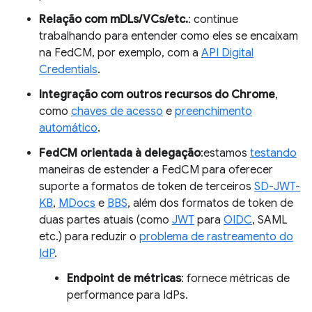
Relação com mDLs/VCs/etc.
: continue
trabalhando para entender como eles se encaixam
na FedCM, por exemplo, com a
API Digital
Credentials
.
Integração com outros recursos do Chrome
,
como
chaves de acesso
e
preenchimento
automático
.
FedCM orientada à delegação
:estamos
testando
maneiras de estender a FedCM para oferecer
suporte a formatos de token de terceiros
SD-JWT-
KB
,
MDocs
e
BBS
, além dos formatos de token de
duas partes atuais (como
JWT
para
OIDC
, SAML
etc.) para reduzir o
problema de rastreamento do
IdP
.
Endpoint de métricas
: fornece métricas de
performance para IdPs.