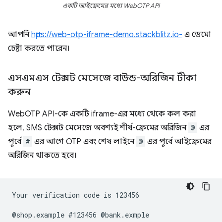
একটি আইফ্রেমের মধ্যে WebOTP API
আপনি
https://web-otp-iframe-demo.stackblitz.io-
এ ডেমো
চেষ্টা করতে পারেন।
এসএমএস টেক্সট মেসেজে বাউন্ড-অরিজিন টীকা
করুন
WebOTP API-কে একটি iframe-এর মধ্যে থেকে কল করা
হলে, SMS টেক্সট মেসেজে অবশ্যই শীর্ষ-ফ্রেমের অরিজিন
@
এর
পূর্বে
#
এর আগে OTP এবং শেষ লাইনে
@
এর পূর্বে আইফ্রেমের
অরিজিন থাকতে হবে।
Your verification code is 123456
