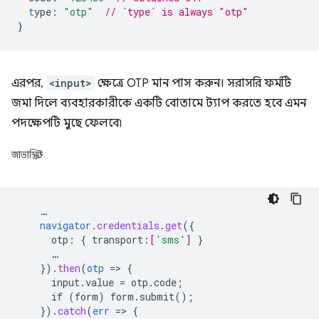
t
ype
:
"otp"
// `type` is always "otp"
}
এরপর,
<input>
ক্ষেত্রে OTP মান পাস করুন। সরাসরি ফর্মটি
জমা দিলে ব্যবহারকারীকে একটি বোতামে ট্যাপ করতে হবে এমন
পদক্ষেপটি মুছে ফেলবে৷
জাভাস্ক্রিপ্ট
…
navigator
.
credentials
.
get
(
{
otp
:
{
transport
:
[
'sms'
]
}
…
}
)
.
then
(
otp
=
>
{
input.value
=
otp.code
;
if
(form)
form.submit()
;
}
)
.
catch
(
err
=
>
{