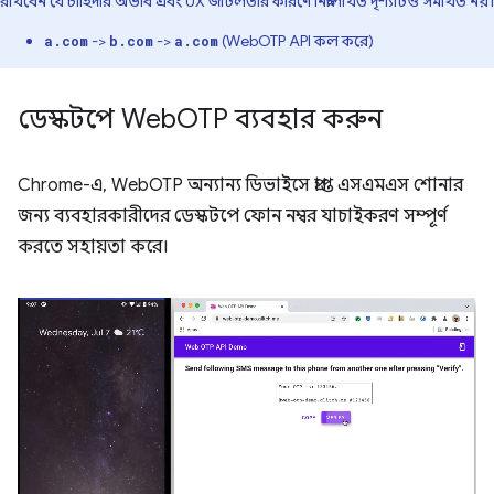
রাখবেন যে চাহিদার অভাব এবং UX জটিলতার কারণে নিম্নলিখিত দৃশ্যটিও সমর্থিত নয়।
->
->
(WebOTP API কল করে)
a.com
b.com
a.com
ডেস্কটপে Web
OTP ব্যবহার করুন
Chrome-এ, WebOTP অন্যান্য ডিভাইসে প্রাপ্ত এসএমএস শোনার
জন্য ব্যবহারকারীদের ডেস্কটপে ফোন নম্বর যাচাইকরণ সম্পূর্ণ
করতে সহায়তা করে।