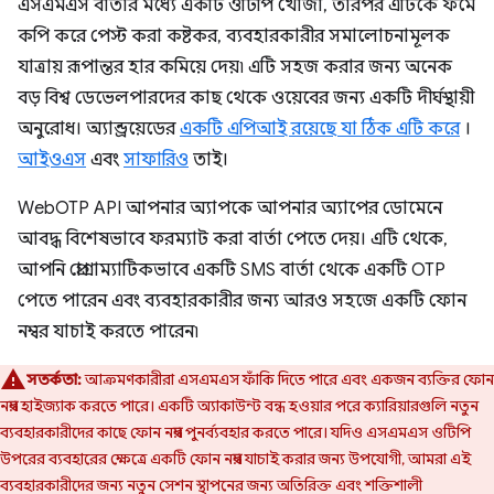
এসএমএস বার্তার মধ্যে একটি ওটিপি খোঁজা, তারপর এটিকে ফর্মে
কপি করে পেস্ট করা কষ্টকর, ব্যবহারকারীর সমালোচনামূলক
যাত্রায় রূপান্তর হার কমিয়ে দেয়৷ এটি সহজ করার জন্য অনেক
বড় বিশ্ব ডেভেলপারদের কাছ থেকে ওয়েবের জন্য একটি দীর্ঘস্থায়ী
অনুরোধ। অ্যান্ড্রয়েডের
একটি এপিআই রয়েছে যা ঠিক এটি করে
।
আইওএস
এবং
সাফারিও
তাই।
WebOTP API আপনার অ্যাপকে আপনার অ্যাপের ডোমেনে
আবদ্ধ বিশেষভাবে ফরম্যাট করা বার্তা পেতে দেয়। এটি থেকে,
আপনি প্রোগ্রাম্যাটিকভাবে একটি SMS বার্তা থেকে একটি OTP
পেতে পারেন এবং ব্যবহারকারীর জন্য আরও সহজে একটি ফোন
নম্বর যাচাই করতে পারেন৷
সতর্কতা:
আক্রমণকারীরা এসএমএস ফাঁকি দিতে পারে এবং একজন ব্যক্তির ফোন
নম্বর হাইজ্যাক করতে পারে। একটি অ্যাকাউন্ট বন্ধ হওয়ার পরে ক্যারিয়ারগুলি নতুন
ব্যবহারকারীদের কাছে ফোন নম্বর পুনর্ব্যবহার করতে পারে। যদিও এসএমএস ওটিপি
উপরের ব্যবহারের ক্ষেত্রে একটি ফোন নম্বর যাচাই করার জন্য উপযোগী, আমরা এই
ব্যবহারকারীদের জন্য নতুন সেশন স্থাপনের জন্য অতিরিক্ত এবং শক্তিশালী