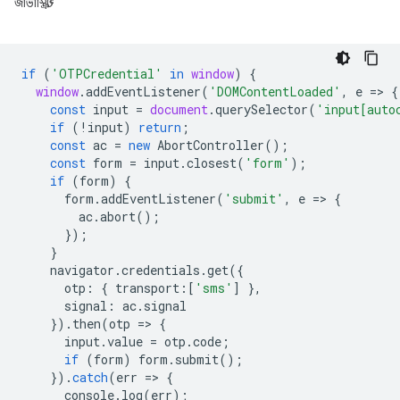
জাভাস্ক্রিপ্ট
if
(
'OTPCredential'
in
window
)
{
window
.
addEventListener
(
'DOMContentLoaded'
,
e
=
>
{
const
input
=
document
.
querySelector
(
'input[auto
if
(
!
input
)
return
;
const
ac
=
new
AbortController
();
const
form
=
input
.
closest
(
'form'
);
if
(
form
)
{
form
.
addEventListener
(
'submit'
,
e
=
>
{
ac
.
abort
();
});
}
navigator
.
credentials
.
get
({
otp
:
{
transport
:
[
'sms'
]
},
signal
:
ac
.
signal
}).
then
(
otp
=
>
{
input
.
value
=
otp
.
code
;
if
(
form
)
form
.
submit
();
}).
catch
(
err
=
>
{
console
.
log
(
err
);