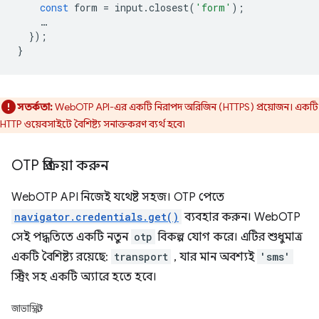
const
form
=
input
.
closest
(
'form'
);
…
});
}
সতর্কতা:
WebOTP API-এর একটি নিরাপদ অরিজিন (HTTPS) প্রয়োজন। একটি
HTTP ওয়েবসাইটে বৈশিষ্ট্য সনাক্তকরণ ব্যর্থ হবে৷
OTP প্রক্রিয়া করুন
WebOTP API নিজেই যথেষ্ট সহজ। OTP পেতে
navigator.credentials.get()
ব্যবহার করুন। WebOTP
সেই পদ্ধতিতে একটি নতুন
otp
বিকল্প যোগ করে। এটির শুধুমাত্র
একটি বৈশিষ্ট্য রয়েছে:
transport
, যার মান অবশ্যই
'sms'
স্ট্রিং সহ একটি অ্যারে হতে হবে।
জাভাস্ক্রিপ্ট