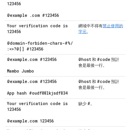
123456
@example
.
com #123456
Your verification code is
網域中不得有
禁止使用的
123456
字元
。
@domain-forbiden-chars-#%
/
:<>?@[] #123456
@example
.
com #123456
@host
#code
和
預計
會是最後一行。
Mambo Jumbo
@example
.
com #123456
@host
#code
和
預計
會是最後一行。
App hash #oudf08lkjsdf834
Your verification code is
#
缺少
。
123456
@example
.
com 123456