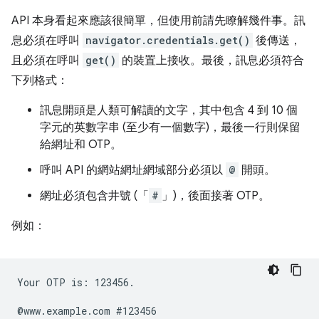
API 本身看起來應該很簡單，但使用前請先瞭解幾件事。訊
息必須在呼叫
navigator.credentials.get()
後傳送，
且必須在呼叫
get()
的裝置上接收。最後，訊息必須符合
下列格式：
訊息開頭是人類可解讀的文字，其中包含 4 到 10 個
字元的英數字串 (至少有一個數字)，最後一行則保留
給網址和 OTP。
呼叫 API 的網站網址網域部分必須以
@
開頭。
網址必須包含井號 (「
#
」)，後面接著 OTP。
例如：
Your OTP is: 123456.
