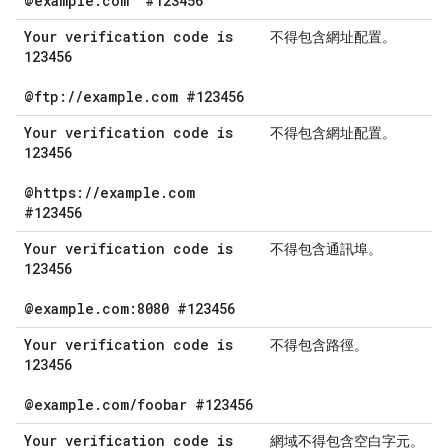
@example
.
com
#123456
Your verification code is
不得包含網址配置。
123456
@ftp:
/
/
example
.
com #123456
Your verification code is
不得包含網址配置。
123456
@https:
/
/
example
.
com
#123456
Your verification code is
不得包含通訊埠。
123456
@example
.
com:8080 #123456
Your verification code is
不得包含路徑。
123456
@example
.
com
/
foobar #123456
Your verification code is
網域不得包含空白字元。