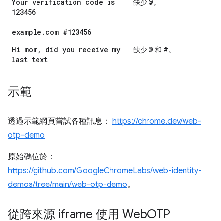
Your verification code is
@
缺少
。
123456
example
.
com #123456
Hi mom
,
did you receive my
@
#
缺少
和
。
last text
示範
透過示範網頁嘗試各種訊息：
https://chrome.dev/web-
otp-demo
原始碼位於：
https://github.com/GoogleChromeLabs/web-identity-
demos/tree/main/web-otp-demo
。
從跨來源 iframe 使用 Web
OTP