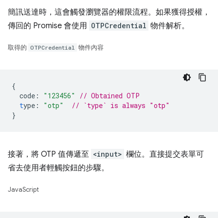
簡訊送達時，這會觸發瀏覽器的權限流程。如果獲得授權，
傳回的 Promise 會使用
OTPCredential
物件解析。
取得的
OTPCredential
物件內容
{
code
:
"123456"
// Obtained OTP
t
ype
:
"otp"
// `type` is always "otp"
}
接著，將 OTP 值傳遞至
<input>
欄位。直接提交表單可
省去使用者輕觸按鈕的步驟。
JavaScript