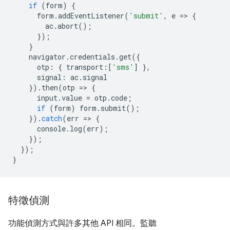
if
(
form
)
{
form
.
addEventListener
(
'submit'
,
e
=
>
{
ac
.
abort
();
});
}
navigator
.
credentials
.
get
({
otp
:
{
transport
:
[
'sms'
]
},
signal
:
ac
.
signal
}).
then
(
otp
=
>
{
input
.
value
=
otp
.
code
;
if
(
form
)
form
.
submit
();
}).
catch
(
err
=
>
{
console
.
log
(
err
);
});
});
}
特徵偵測
功能偵測方式與許多其他 API 相同。監聽