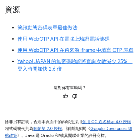
資源
簡訊動態密碼表單最佳做法
使用 WebOTP API 在電腦上驗證電話號碼
使用 WebOTP API 在跨來源 iframe 中填寫 OTP 表單
Yahoo! JAPAN 的無密碼驗證將查詢次數減少 25%，
登入時間加快 2.6 倍
這對你有幫助嗎？
除非另有註明，否則本頁面中的內容是採用
創用 CC 姓名標示 4.0 授權
，
程式碼範例則為
阿帕契 2.0 授權
。詳情請參閱《
Google Developers 網
站政策
》。Java 是 Oracle 和/或其關聯企業的註冊商標。