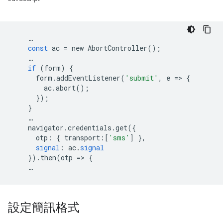
…
const
ac
=
new
AbortController
();
…
if
(
form
)
{
form
.
addEventListener
(
'submit'
,
e
=
>
{
ac
.
abort
();
});
}
…
navigator
.
credentials
.
get
({
otp
:
{
transport
:[
'sms'
]
},
signal
:
ac
.
signal
})
.
then
(
otp
=
>
{
…
設定簡訊格式