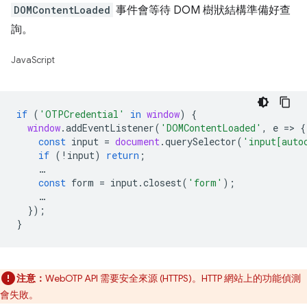
DOMContentLoaded
事件會等待 DOM 樹狀結構準備好查
詢。
JavaScript
if
(
'OTPCredential'
in
window
)
{
window
.
addEventListener
(
'DOMContentLoaded'
,
e
=
>
{
const
input
=
document
.
querySelector
(
'input[auto
if
(
!
input
)
return
;
…
const
form
=
input
.
closest
(
'form'
);
…
});
}
注意：
WebOTP API 需要安全來源 (HTTPS)。HTTP 網站上的功能偵測
會失敗。