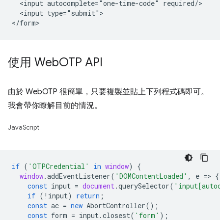
  <input autocomplete="one-time-code" required/>

  <input type="submit">

使用 Web
OTP API
由於 WebOTP 很簡單，只要複製並貼上下列程式碼即可。
我會帶你瞭解目前的情況。
JavaScript
if
(
'OTPCredential'
in
window
)
{
window
.
addEventListener
(
'DOMContentLoaded'
,
e
=
>
{
const
input
=
document
.
querySelector
(
'input[auto
if
(
!
input
)
return
;
const
ac
=
new
AbortController
();
const
form
=
input
.
closest
(
'form'
);