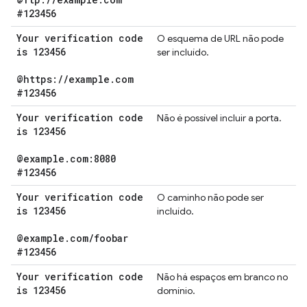
#123456
Your verification code
O esquema de URL não pode
is 123456
ser incluído.
@https:
/
/
example
.
com
#123456
Your verification code
Não é possível incluir a porta.
is 123456
@example
.
com:8080
#123456
Your verification code
O caminho não pode ser
is 123456
incluído.
@example
.
com
/
foobar
#123456
Your verification code
Não há espaços em branco no
is 123456
domínio.