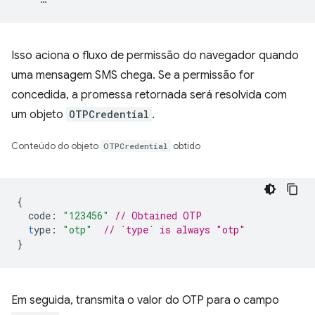
Isso aciona o fluxo de permissão do navegador quando
uma mensagem SMS chega. Se a permissão for
concedida, a promessa retornada será resolvida com
um objeto
OTPCredential
.
Conteúdo do objeto
OTPCredential
obtido
{
code
:
"123456"
// Obtained OTP
t
ype
:
"otp"
// `type` is always "otp"
}
Em seguida, transmita o valor do OTP para o campo