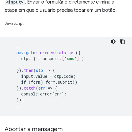
<input>
. Enviar o formulário diretamente elimina a
etapa em que o usuário precisa tocar em um botão.
JavaScript
…
navigator
.
credentials
.
get
(
{
otp
:
{
transport
:
[
'sms'
]
}
…
}
)
.
then
(
otp
=
>
{
input.value
=
otp.code
;
if
(form)
form.submit()
;
}
)
.
catch
(
err
=
>
{
console.error(err)
;
}
);
…
Abortar a mensagem