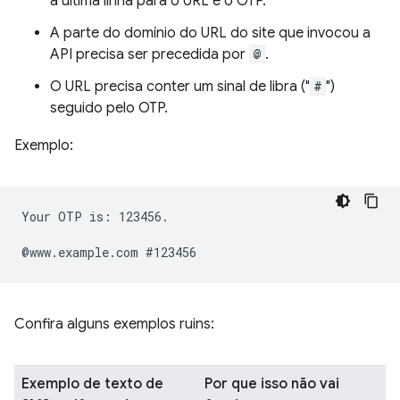
a última linha para o URL e o OTP.
A parte do domínio do URL do site que invocou a
API precisa ser precedida por
@
.
O URL precisa conter um sinal de libra ("
#
")
seguido pelo OTP.
Exemplo:
Your OTP is: 123456.

Confira alguns exemplos ruins:
Exemplo de texto de
Por que isso não vai