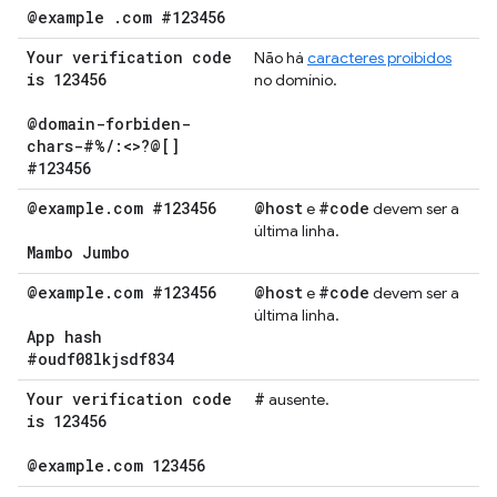
@example
.
com #123456
Your verification code
Não há
caracteres proibidos
is 123456
no domínio.
@domain-forbiden-
chars-#%
/
:<>?@[]
#123456
@example
.
com #123456
@host
#code
e
devem ser a
última linha.
Mambo Jumbo
@example
.
com #123456
@host
#code
e
devem ser a
última linha.
App hash
#oudf08lkjsdf834
Your verification code
#
ausente.
is 123456
@example
.
com 123456