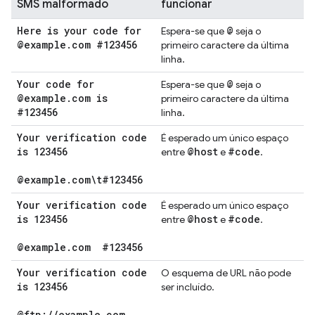
SMS malformado
funcionar
Here is your code for
@
Espera-se que
seja o
@example
.
com #123456
primeiro caractere da última
linha.
Your code for
@
Espera-se que
seja o
@example
.
com is
primeiro caractere da última
#123456
linha.
Your verification code
É esperado um único espaço
is 123456
@host
#code
entre
e
.
@example
.
com\t#123456
Your verification code
É esperado um único espaço
is 123456
@host
#code
entre
e
.
@example
.
com
#123456
Your verification code
O esquema de URL não pode
is 123456
ser incluído.
@ftp:
/
/
example
.
com