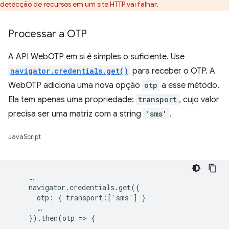
detecção de recursos em um site HTTP vai falhar.
Processar a OTP
A API WebOTP em si é simples o suficiente. Use
navigator.credentials.get()
para receber o OTP. A
WebOTP adiciona uma nova opção
otp
a esse método.
Ela tem apenas uma propriedade:
transport
, cujo valor
precisa ser uma matriz com a string
'sms'
.
JavaScript
    …

    navigator.credentials.get({

      otp: { transport:['sms'] }

      …

    }).then(otp => {
