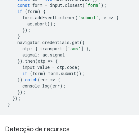
const
form
=
input
.
closest
(
'form'
);
if
(
form
)
{
form
.
addEventListener
(
'submit'
,
e
=
>
{
ac
.
abort
();
});
}
navigator
.
credentials
.
get
({
otp
:
{
transport
:
[
'sms'
]
},
signal
:
ac
.
signal
}).
then
(
otp
=
>
{
input
.
value
=
otp
.
code
;
if
(
form
)
form
.
submit
();
}).
catch
(
err
=
>
{
console
.
log
(
err
);
});
});
}
Detecção de recursos