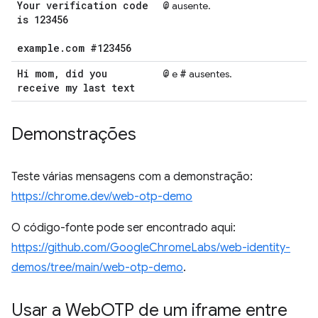
Your verification code
@
ausente.
is 123456
example
.
com #123456
Hi mom
,
did you
@
#
e
ausentes.
receive my last text
Demonstrações
Teste várias mensagens com a demonstração:
https://chrome.dev/web-otp-demo
O código-fonte pode ser encontrado aqui:
https://github.com/GoogleChromeLabs/web-identity-
demos/tree/main/web-otp-demo
.
Usar a Web
OTP de um iframe entre