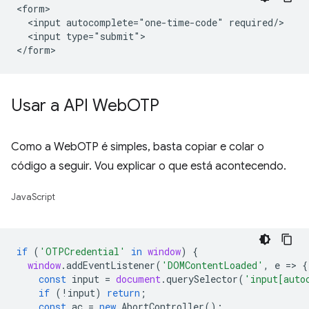
<form>

  <input autocomplete="one-time-code" required/>

  <input type="submit">

Usar a API Web
OTP
Como a WebOTP é simples, basta copiar e colar o
código a seguir. Vou explicar o que está acontecendo.
JavaScript
if
(
'OTPCredential'
in
window
)
{
window
.
addEventListener
(
'DOMContentLoaded'
,
e
=
>
{
const
input
=
document
.
querySelector
(
'input[auto
if
(
!
input
)
return
;
const
ac
=
new
AbortController
();