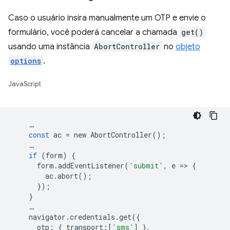
Caso o usuário insira manualmente um OTP e envie o
formulário, você poderá cancelar a chamada
get()
usando uma instância
AbortController
no
objeto
options
.
JavaScript
…
const
ac
=
new
AbortController
();
…
if
(
form
)
{
form
.
addEventListener
(
'submit'
,
e
=
>
{
ac
.
abort
();
});
}
…
navigator
.
credentials
.
get
({
otp
:
{
transport
:[
'sms'
]
},