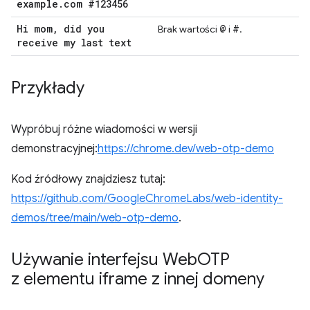
example
.
com #123456
Hi mom
,
did you
@
#
Brak wartości
i
.
receive my last text
Przykłady
Wypróbuj różne wiadomości w wersji
demonstracyjnej:
https://chrome.dev/web-otp-demo
Kod źródłowy znajdziesz tutaj:
https://github.com/GoogleChromeLabs/web-identity-
demos/tree/main/web-otp-demo
.
Używanie interfejsu Web
OTP
z elementu iframe z innej domeny