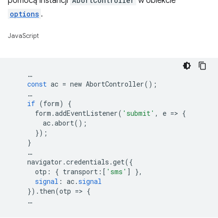
pomocą instancji
AbortController
w obiekcie
options
.
JavaScript
…
const
ac
=
new
AbortController
();
…
if
(
form
)
{
form
.
addEventListener
(
'submit'
,
e
=
>
{
ac
.
abort
();
});
}
…
navigator
.
credentials
.
get
({
otp
:
{
transport
:[
'sms'
]
},
signal
:
ac
.
signal
})
.
then
(
otp
=
>
{
…