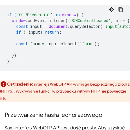
if
(
'OTPCredential'
in
window
)
{
window
.
addEventListener
(
'DOMContentLoaded'
,
e
=
>
{
const
input
=
document
.
querySelector
(
'input[auto
if
(
!
input
)
return
;
…
const
form
=
input
.
closest
(
'form'
);
…
});
}
Ostrzeżenie:
interfejs WebOTP API wymaga bezpiecznego źródła
(HTTPS). Wykrywanie funkcji w przypadku witryny HTTP nie powiedzie
się.
Przetwarzanie hasła jednorazowego
Sam interfejs WebOTP API jest dość prosty. Aby uzyskać