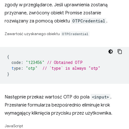
zgody w przeglądarce. Jeśli uprawnienia zostaną
przyznane, zwrócony obiekt Promise zostanie
rozwiązany za pomocą obiektu
OTPCredential
.
Zawartość uzyskanego obiektu
OTPCredential
{
code
:
"123456"
// Obtained OTP
t
ype
:
"otp"
// `type` is always "otp"
}
Następnie przekaż wartość OTP do pola
<input>
.
Przesłanie formularza bezpośrednio eliminuje krok
wymagający kliknięcia przycisku przez użytkownika.
JavaScript