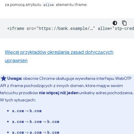
za pomocą atrybutu
allow
elementu iframe:
Więcej przykładów określania zasad dotyczących
uprawnień
Uwaga:
obecnie Chrome obsługuje wywołania interfejsu WebOTP
API z iframe pochodzących z innych domen, które mają w swoim
łańcuchu przodków
nie więcej niż jeden
unikalny adres pochodzenia.
W tych sytuacjach:
->
a.com
b.com
->
->
a.com
b.com
b.com
->
->
a.com
a.com
b.com