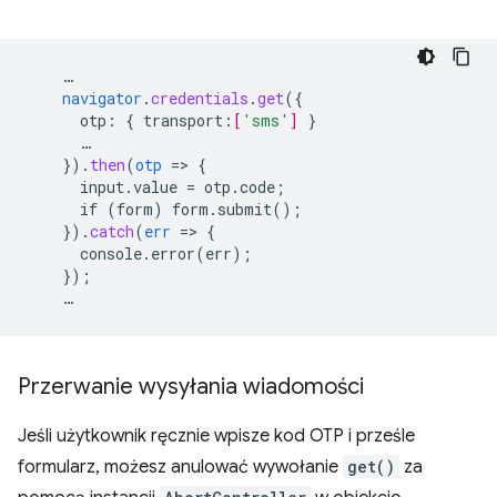
…
navigator
.
credentials
.
get
(
{
otp
:
{
transport
:
[
'sms'
]
}
…
}
)
.
then
(
otp
=
>
{
input.value
=
otp.code
;
if
(form)
form.submit()
;
}
)
.
catch
(
err
=
>
{
console.error(err)
;
}
);
…
Przerwanie wysyłania wiadomości
Jeśli użytkownik ręcznie wpisze kod OTP i prześle
formularz, możesz anulować wywołanie
get()
za