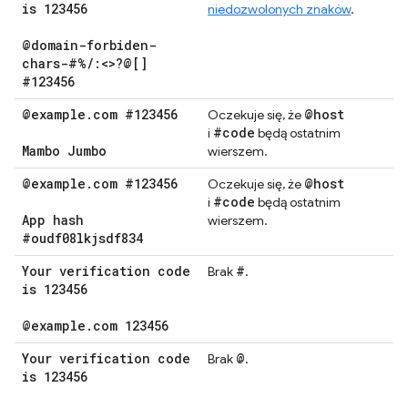
is 123456
niedozwolonych znaków
.
@domain-forbiden-
chars-#%
/
:<>?@[]
#123456
@example
.
com #123456
@host
Oczekuje się, że
#code
i
będą ostatnim
Mambo Jumbo
wierszem.
@example
.
com #123456
@host
Oczekuje się, że
#code
i
będą ostatnim
App hash
wierszem.
#oudf08lkjsdf834
Your verification code
#
Brak
.
is 123456
@example
.
com 123456
Your verification code
@
Brak
.
is 123456