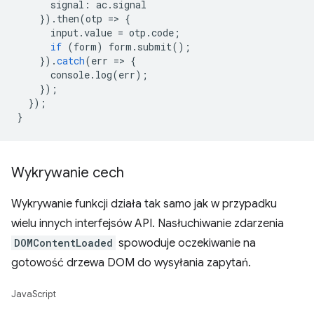
signal
:
ac
.
signal
}).
then
(
otp
=
>
{
input
.
value
=
otp
.
code
;
if
(
form
)
form
.
submit
();
}).
catch
(
err
=
>
{
console
.
log
(
err
);
});
});
}
Wykrywanie cech
Wykrywanie funkcji działa tak samo jak w przypadku
wielu innych interfejsów API. Nasłuchiwanie zdarzenia
DOMContentLoaded
spowoduje oczekiwanie na
gotowość drzewa DOM do wysyłania zapytań.
JavaScript