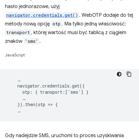
hasło jednorazowe, użyj
navigator.credentials.get()
. WebOTP dodaje do tej
metody nową opcję
otp
. Ma tylko jedną właściwość:
transport
, której wartość musi być tablicą z ciągiem
znaków
'sms'
.
JavaScript
    …

    navigator.credentials.get({

      otp: { transport:['sms'] }

      …

    }).then(otp => {

Gdy nadejdzie SMS, uruchomi to proces uzyskiwania