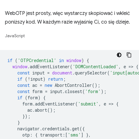
WebOTP jest prosty, więc wystarczy skopiować i wkleić
poniższy kod. W każdym razie wyjaśnię Ci, co się dzieje.
JavaScript
if
(
'OTPCredential'
in
window
)
{
window
.
addEventListener
(
'DOMContentLoaded'
,
e
=
>
{
const
input
=
document
.
querySelector
(
'input[auto
if
(
!
input
)
return
;
const
ac
=
new
AbortController
();
const
form
=
input
.
closest
(
'form'
);
if
(
form
)
{
form
.
addEventListener
(
'submit'
,
e
=
>
{
ac
.
abort
();
});
}
navigator
.
credentials
.
get
({
otp
:
{
transport
:
[
'sms'
]
},