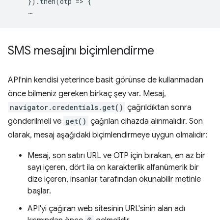
})
.
then
(
otp
=
>
{
…
SMS mesajını biçimlendirme
API'nin kendisi yeterince basit görünse de kullanmadan
önce bilmeniz gereken birkaç şey var. Mesaj,
navigator.credentials.get()
çağrıldıktan sonra
gönderilmeli ve
get()
çağrılan cihazda alınmalıdır. Son
olarak, mesaj aşağıdaki biçimlendirmeye uygun olmalıdır:
Mesaj, son satırı URL ve OTP için bırakan, en az bir
sayı içeren, dört ila on karakterlik alfanümerik bir
dize içeren, insanlar tarafından okunabilir metinle
başlar.
API'yi çağıran web sitesinin URL'sinin alan adı