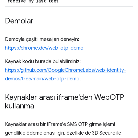
receive my last text
Demolar
Demoyla çeşitli mesajları deneyin:
https://chrome.dev/web-otp-demo
Kaynak kodu burada bulabilirsiniz:
https://github.com/GoogleChromeLabs/web-identity-
demos/tree/main/web-otp-demo
.
Kaynaklar arası iframe'den Web
OTP
kullanma
Kaynaklar arası bir iFrame'e SMS OTP girme işlemi
genellikle ödeme onayı için, özellikle de 3D Secure ile