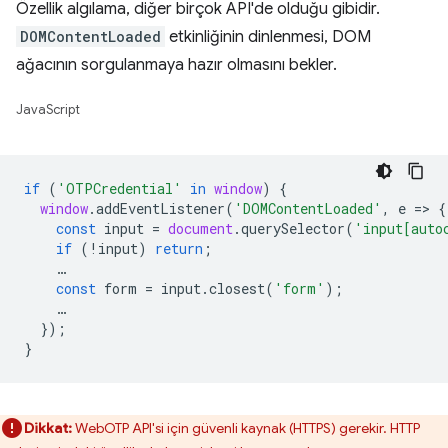
Özellik algılama, diğer birçok API'de olduğu gibidir.
DOMContentLoaded
etkinliğinin dinlenmesi, DOM
ağacının sorgulanmaya hazır olmasını bekler.
JavaScript
if
(
'OTPCredential'
in
window
)
{
window
.
addEventListener
(
'DOMContentLoaded'
,
e
=
>
{
const
input
=
document
.
querySelector
(
'input[auto
if
(
!
input
)
return
;
…
const
form
=
input
.
closest
(
'form'
);
…
});
}
Dikkat:
WebOTP API'si için güvenli kaynak (HTTPS) gerekir. HTTP