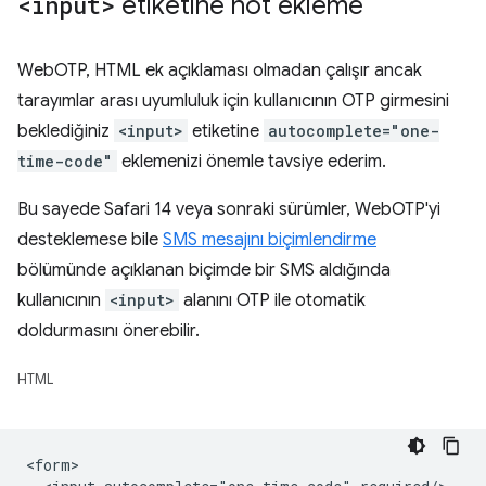
<input>
etiketine not ekleme
WebOTP, HTML ek açıklaması olmadan çalışır ancak
tarayımlar arası uyumluluk için kullanıcının OTP girmesini
beklediğiniz
<input>
etiketine
autocomplete="one-
time-code"
eklemenizi önemle tavsiye ederim.
Bu sayede Safari 14 veya sonraki sürümler, WebOTP'yi
desteklemese bile
SMS mesajını biçimlendirme
bölümünde açıklanan biçimde bir SMS aldığında
kullanıcının
<input>
alanını OTP ile otomatik
doldurmasını önerebilir.
HTML
<form>
