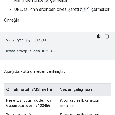
kısmından önce
@
gelmelidir.
URL, OTP'nin ardından diyez işareti ("
#
") içermelidir.
Örneğin:
Your OTP is: 123456.

Aşağıda kötü örnekler verilmiştir:
Örnek hatalı SMS metni
Neden çalışmaz?
Here is your code for
@
, son satırın ilk karakteri
@example
.
com #123456
olmalıdır.
Your code for
@
, son satırın ilk karakteri