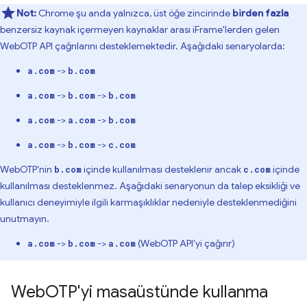
Not:
Chrome şu anda yalnızca, üst öğe zincirinde
birden fazla
benzersiz kaynak içermeyen kaynaklar arası iFrame'lerden gelen
WebOTP API çağrılarını desteklemektedir. Aşağıdaki senaryolarda:
->
a.com
b.com
->
->
a.com
b.com
b.com
->
->
a.com
a.com
b.com
->
->
a.com
b.com
c.com
WebOTP'nin
içinde kullanılması desteklenir ancak
içinde
b.com
c.com
kullanılması desteklenmez. Aşağıdaki senaryonun da talep eksikliği ve
kullanıcı deneyimiyle ilgili karmaşıklıklar nedeniyle desteklenmediğini
unutmayın.
->
->
(WebOTP API'yi çağırır)
a.com
b.com
a.com
Web
OTP'yi masaüstünde kullanma