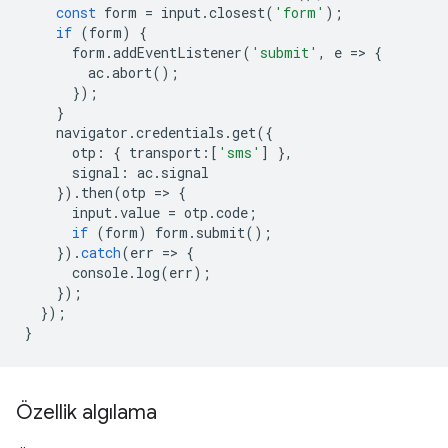
const
form
=
input
.
closest
(
'form'
);
if
(
form
)
{
form
.
addEventListener
(
'submit'
,
e
=
>
{
ac
.
abort
();
});
}
navigator
.
credentials
.
get
({
otp
:
{
transport
:
[
'sms'
]
},
signal
:
ac
.
signal
}).
then
(
otp
=
>
{
input
.
value
=
otp
.
code
;
if
(
form
)
form
.
submit
();
}).
catch
(
err
=
>
{
console
.
log
(
err
);
});
});
}
Özellik algılama