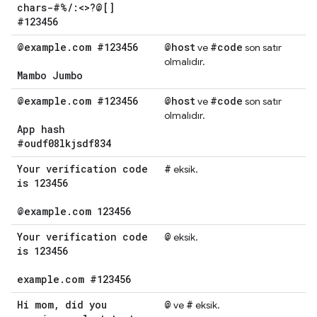
chars-#%
/
:<>?@[]
#123456
@example
.
com #123456
@host
#code
ve
son satır
olmalıdır.
Mambo Jumbo
@example
.
com #123456
@host
#code
ve
son satır
olmalıdır.
App hash
#oudf08lkjsdf834
Your verification code
#
eksik.
is 123456
@example
.
com 123456
Your verification code
@
eksik.
is 123456
example
.
com #123456
Hi mom
,
did you
@
#
ve
eksik.