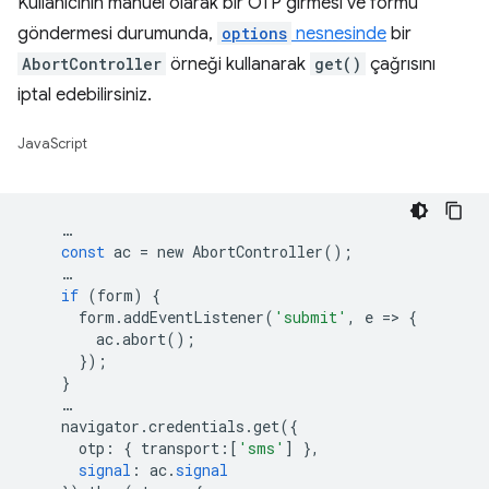
Kullanıcının manuel olarak bir OTP girmesi ve formu
göndermesi durumunda,
options
nesnesinde
bir
AbortController
örneği kullanarak
get()
çağrısını
iptal edebilirsiniz.
JavaScript
…
const
ac
=
new
AbortController
();
…
if
(
form
)
{
form
.
addEventListener
(
'submit'
,
e
=
>
{
ac
.
abort
();
});
}
…
navigator
.
credentials
.
get
({
otp
:
{
transport
:[
'sms'
]
},
signal
:
ac
.
signal