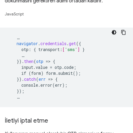
dokunmasını gerektiren adımı ortadan kaldırır.
JavaScript
…
navigator
.
credentials
.
get
(
{
otp
:
{
transport
:
[
'sms'
]
}
…
}
)
.
then
(
otp
=
>
{
input.value
=
otp.code
;
if
(form)
form.submit()
;
}
)
.
catch
(
err
=
>
{
console.error(err)
;
}
);
…
İletiyi iptal etme