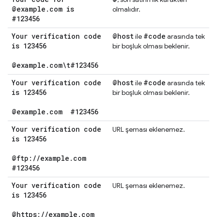
@example
.
com is
olmalıdır.
#123456
Your verification code
@host
#code
ile
arasında tek
is 123456
bir boşluk olması beklenir.
@example
.
com\t#123456
Your verification code
@host
#code
ile
arasında tek
is 123456
bir boşluk olması beklenir.
@example
.
com
#123456
Your verification code
URL şeması eklenemez.
is 123456
@ftp:
/
/
example
.
com
#123456
Your verification code
URL şeması eklenemez.
is 123456
@https:
/
/
example
.
com