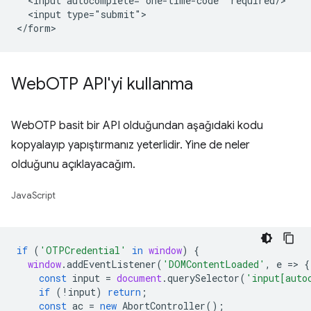
  <input autocomplete="one-time-code" required/>

  <input type="submit">

Web
OTP API'yi kullanma
WebOTP basit bir API olduğundan aşağıdaki kodu
kopyalayıp yapıştırmanız yeterlidir. Yine de neler
olduğunu açıklayacağım.
JavaScript
if
(
'OTPCredential'
in
window
)
{
window
.
addEventListener
(
'DOMContentLoaded'
,
e
=
>
{
const
input
=
document
.
querySelector
(
'input[auto
if
(
!
input
)
return
;
const
ac
=
new
AbortController
();