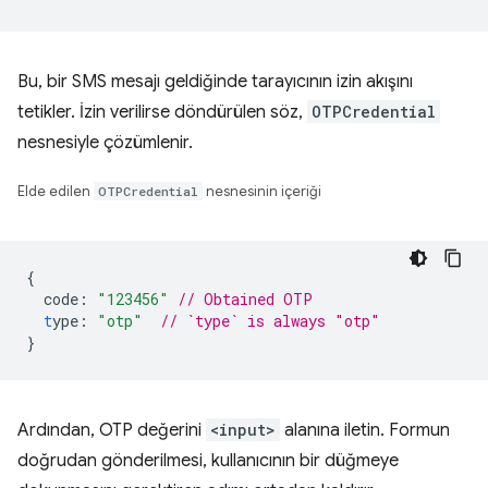
Bu, bir SMS mesajı geldiğinde tarayıcının izin akışını
tetikler. İzin verilirse döndürülen söz,
OTPCredential
nesnesiyle çözümlenir.
Elde edilen
OTPCredential
nesnesinin içeriği
{
code
:
"123456"
// Obtained OTP
t
ype
:
"otp"
// `type` is always "otp"
}
Ardından, OTP değerini
<input>
alanına iletin. Formun
doğrudan gönderilmesi, kullanıcının bir düğmeye