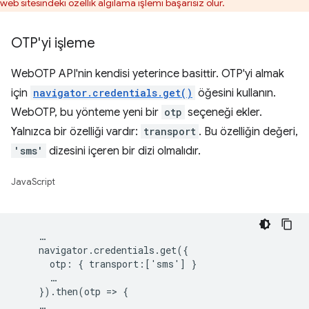
web sitesindeki özellik algılama işlemi başarısız olur.
OTP'yi işleme
WebOTP API'nin kendisi yeterince basittir. OTP'yi almak
için
navigator.credentials.get()
öğesini kullanın.
WebOTP, bu yönteme yeni bir
otp
seçeneği ekler.
Yalnızca bir özelliği vardır:
transport
. Bu özelliğin değeri,
'sms'
dizesini içeren bir dizi olmalıdır.
JavaScript
    …

    navigator.credentials.get({

      otp: { transport:['sms'] }

      …

    }).then(otp => {
