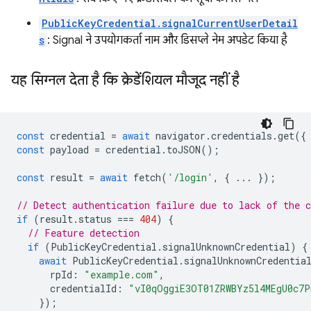
PublicKeyCredential.signalCurrentUserDetail
s
: Signal ने उपयोगकर्ता नाम और डिसप्ले नेम अपडेट किया है
यह सिग्नल देता है कि क्रेडेंशियल मौजूद नहीं है
const
credential
=
await
navigator
.
credentials
.
get
({
const
payload
=
credential
.
toJSON
();
const
result
=
await
fetch
(
'/login'
,
{
...
});
// Detect authentication failure due to lack of the c
if
(
result
.
status
===
404
)
{
// Feature detection
if
(
PublicKeyCredential
.
signalUnknownCredential
)
{
await
PublicKeyCredential
.
signalUnknownCredentia
rpId
:
"example.com"
,
credentialId
:
"vI0qOggiE3OT01ZRWBYz5l4MEgU0c7
});