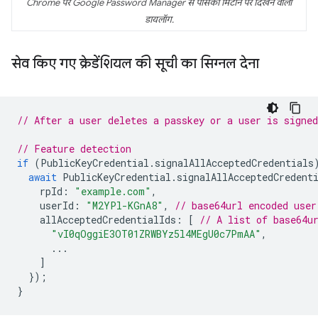
Chrome पर Google Password Manager से पासकी मिटाने पर दिखने वाला
डायलॉग.
सेव किए गए क्रेडेंशियल की सूची का सिग्नल देना
// After a user deletes a passkey or a user is signed
// Feature detection
if
(
PublicKeyCredential
.
signalAllAcceptedCredentials
await
PublicKeyCredential
.
signalAllAcceptedCredent
rpId
:
"example.com"
,
userId
:
"M2YPl-KGnA8"
,
// base64url encoded user
allAcceptedCredentialIds
:
[
// A list of base64u
"vI0qOggiE3OT01ZRWBYz5l4MEgU0c7PmAA"
,
...
]
});
}