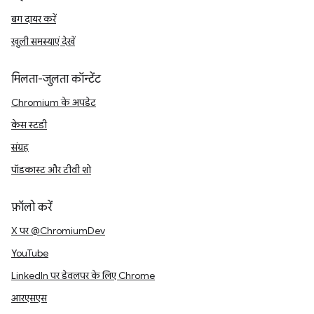
बग दायर करें
खुली समस्याएं देखें
मिलता-जुलता कॉन्टेंट
Chromium के अपडेट
केस स्टडी
संग्रह
पॉडकास्ट और टीवी शो
फ़ॉलो करें
X पर @ChromiumDev
YouTube
LinkedIn पर डेवलपर के लिए Chrome
आरएसएस