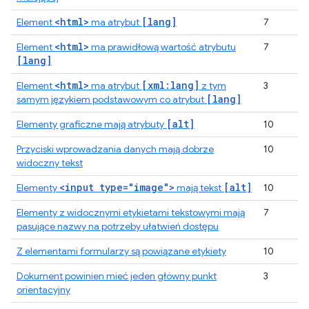
<html>
[lang]
Element
ma atrybut
7
<html>
Element
ma prawidłową wartość atrybutu
7
[lang]
<html>
[xml:lang]
Element
ma atrybut
z tym
3
[lang]
samym językiem podstawowym co atrybut
[alt]
Elementy graficzne mają atrybuty
10
Przyciski wprowadzania danych mają dobrze
10
widoczny tekst
<input type="image">
[alt]
Elementy
mają tekst
10
Elementy z widocznymi etykietami tekstowymi mają
7
pasujące nazwy na potrzeby ułatwień dostępu
Z elementami formularzy są powiązane etykiety
10
Dokument powinien mieć jeden główny punkt
3
orientacyjny