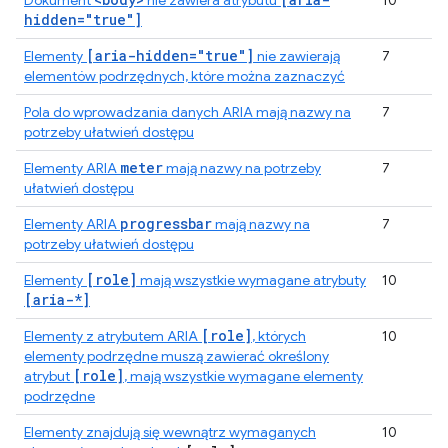
Dokument
nie zawiera atrybutu
10
hidden="true"]
[aria-hidden="true"]
Elementy
nie zawierają
7
elementów podrzędnych, które można zaznaczyć
Pola do wprowadzania danych ARIA mają nazwy na
7
potrzeby ułatwień dostępu
meter
Elementy ARIA
mają nazwy na potrzeby
7
ułatwień dostępu
progressbar
Elementy ARIA
mają nazwy na
7
potrzeby ułatwień dostępu
[role]
Elementy
mają wszystkie wymagane atrybuty
10
[aria-*]
[role]
Elementy z atrybutem ARIA
, których
10
elementy podrzędne muszą zawierać określony
[role]
atrybut
, mają wszystkie wymagane elementy
podrzędne
Elementy znajdują się wewnątrz wymaganych
10