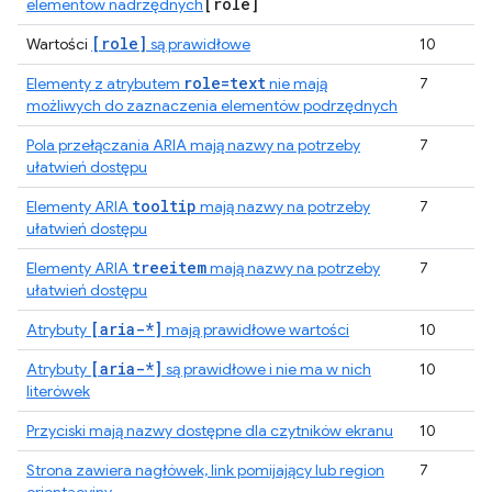
[role]
elementów nadrzędnych
[role]
Wartości
są prawidłowe
10
role=text
Elementy z atrybutem
nie mają
7
możliwych do zaznaczenia elementów podrzędnych
Pola przełączania ARIA mają nazwy na potrzeby
7
ułatwień dostępu
tooltip
Elementy ARIA
mają nazwy na potrzeby
7
ułatwień dostępu
treeitem
Elementy ARIA
mają nazwy na potrzeby
7
ułatwień dostępu
[aria-*]
Atrybuty
mają prawidłowe wartości
10
[aria-*]
Atrybuty
są prawidłowe i nie ma w nich
10
literówek
Przyciski mają nazwy dostępne dla czytników ekranu
10
Strona zawiera nagłówek, link pomijający lub region
7