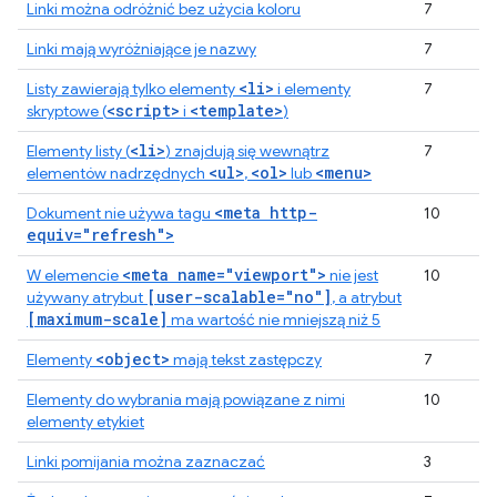
Linki można odróżnić bez użycia koloru
7
Linki mają wyróżniające je nazwy
7
<li>
Listy zawierają tylko elementy
i elementy
7
<script>
<template>
skryptowe (
i
)
<li>
Elementy listy (
) znajdują się wewnątrz
7
<ul>
<ol>
<menu>
elementów nadrzędnych
,
lub
<meta http-
Dokument nie używa tagu
10
equiv="refresh">
<meta name="viewport">
W elemencie
nie jest
10
[user-scalable="no"]
używany atrybut
, a atrybut
[maximum-scale]
ma wartość nie mniejszą niż 5
<object>
Elementy
mają tekst zastępczy
7
Elementy do wybrania mają powiązane z nimi
10
elementy etykiet
Linki pomijania można zaznaczać
3