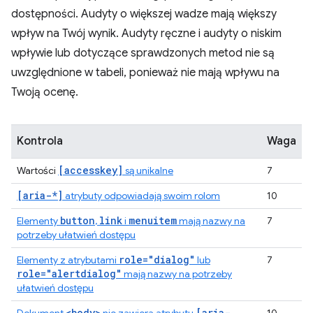
dostępności. Audyty o większej wadze mają większy
wpływ na Twój wynik. Audyty ręczne i audyty o niskim
wpływie lub dotyczące sprawdzonych metod nie są
uwzględnione w tabeli, ponieważ nie mają wpływu na
Twoją ocenę.
Kontrola
Waga
[accesskey]
Wartości
są unikalne
7
[aria-*]
atrybuty odpowiadają swoim rolom
10
button
link
menuitem
Elementy
,
i
mają nazwy na
7
potrzeby ułatwień dostępu
role="dialog"
Elementy z atrybutami
lub
7
role="alertdialog"
mają nazwy na potrzeby
ułatwień dostępu
<body>
[aria-