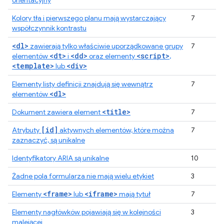
orientacyjny
Kolory tła i pierwszego planu mają wystarczający
7
współczynnik kontrastu
<dl>
zawierają tylko właściwie uporządkowane grupy
7
<dt>
<dd>
<script>
elementów
i
oraz elementy
,
<template>
<div>
lub
Elementy listy definicji znajdują się wewnątrz
7
<dl>
elementów
<title>
Dokument zawiera element
7
[id]
Atrybuty
aktywnych elementów, które można
7
zaznaczyć, są unikalne
Identyfikatory ARIA są unikalne
10
Żadne pola formularza nie mają wielu etykiet
3
<frame>
<iframe>
Elementy
lub
mają tytuł
7
Elementy nagłówków pojawiają się w kolejności
3
malejącej