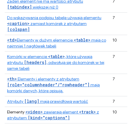
Żaden element nie ma wartości atrybutu
7
[tabindex]
większej niż 0
Do wskazywania podpisu tabele używają elementu
7
<caption>
zamiast komórek z atrybutem
[colspan]
<td>
<table>
Elementy w dużym elemencie
mają co
10
najmniej 1 nagłówek tabeli
<table>
Komórki w elemencie
, które używają
7
[headers]
atrybutu
, odwołują się do komórek w tej
samej tabeli
<th>
Elementy i elementy z atrybutem
7
[role="columnheader"/"rowheader"]
mają
komórki danych, które opisują.
[lang]
Atrybuty
mają prawidłową wartość
7
<video>
<track>
Elementy
zawierają element
z
10
[kind="captions"]
atrybutem