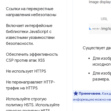
Ссылки на перекрестные
направления небезопасны
Включает интерфейсные
библиотеки Java
Script с
известными уязвимостями
безопасности
.
Существует дв
Обеспечить эффективность
Для изоб
CSP против атак XSS
исходног
Не использует HTTPS
Для изоб
размера.
Не перенаправляет HTTP-
трафик на HTTPS
Примечание.
Кажды
Используйте строгую
информацию можно на
политику HSTS
.
Используйте