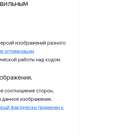
авильным
версий изображений разного
я оптимизации
ической работы над кодом.
зображения
.
ое соотношение сторон,
а данное изображение.
орый фактически применен к