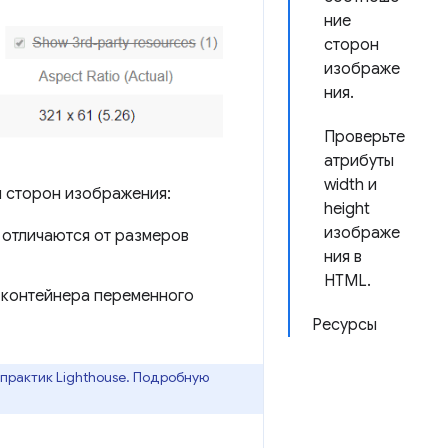
ние
сторон
изображе
ния.
Проверьте
атрибуты
width и
 сторон изображения:
height
изображе
 отличаются от размеров
ния в
HTML.
т контейнера переменного
Ресурсы
практик Lighthouse. Подробную