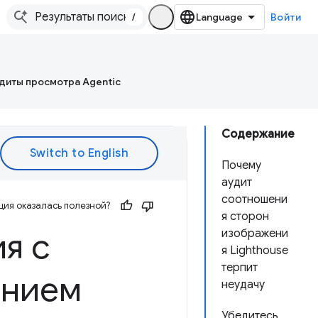
/
Войти
диты просмотра Agentic
Содержание
Почему
аудит
соотношени
ия оказалась полезной?
я сторон
я с
изображени
я Lighthouse
терпит
ением
неудачу
Убедитесь,