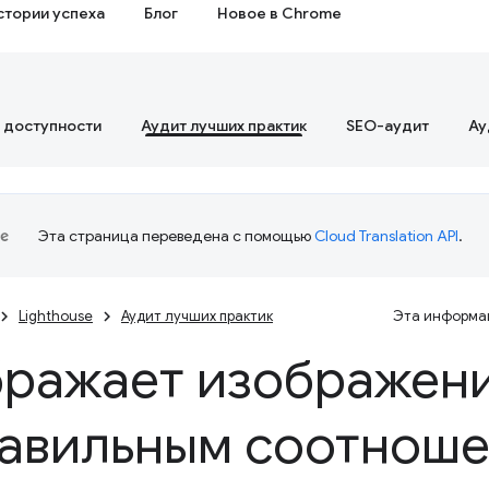
стории успеха
Блог
Новое в Chrome
 доступности
Аудит лучших практик
SEO-аудит
Ау
Эта страница переведена с помощью
Cloud Translation API
.
Lighthouse
Аудит лучших практик
Эта информац
ражает изображени
авильным соотнош