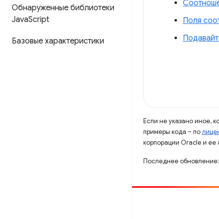
Соотноше
Обнаруженные библиотеки
Java
Script
Поля соо
Подавайт
Базовые характеристики
Если не указано иное, 
примеры кода – по
лицен
корпорации Oracle и ее
Последнее обновление:
Способствовать