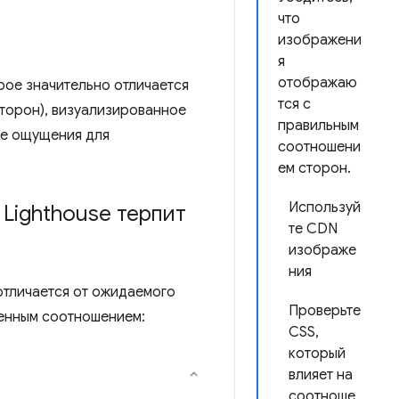
что
изображени
я
отображаю
рое значительно отличается
тся с
торон), визуализированное
правильным
ые ощущения для
соотношени
ем сторон.
Используй
Lighthouse терпит
те CDN
изображе
ния
тличается от ожидаемого
Проверьте
венным соотношением:
CSS,
который
влияет на
соотноше