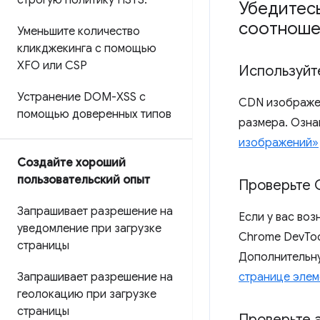
строгую политику HSTS
.
Убедитес
соотноше
Уменьшите количество
кликджекинга с помощью
XFO или CSP
Используйт
Устранение DOM-XSS с
CDN изображен
помощью доверенных типов
размера. Озна
изображений»
Создайте хороший
пользовательский опыт
Проверьте 
Запрашивает разрешение на
Если у вас во
уведомление при загрузке
Chrome DevToo
страницы
Дополнительн
Запрашивает разрешение на
странице элем
геолокацию при загрузке
страницы
Проверьте 