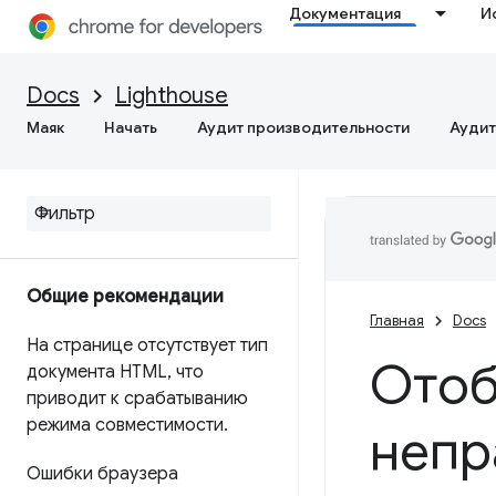
Документация
И
Docs
Lighthouse
Маяк
Начать
Аудит производительности
Аудит
Общие рекомендации
Главная
Docs
На странице отсутствует тип
Отоб
документа HTML
,
что
приводит к срабатыванию
режима совместимости
.
непр
Ошибки браузера