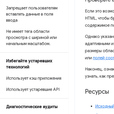
Запрещает пользователям
Если это возм
вставлять данные в поля
HTML, чтобы б
ввода
содержимое по
Не имеет тега области
Однако указан
просмотра с шириной или
начальным масштабом
.
адаптивными и
размеры облас
или
полей соо
Избегайте устаревших
технологий
Наконец, озна
узнать, как п
Использует кэш приложения
Использует устаревшие API
Ресурсы
Исходный
Диагностические аудиты