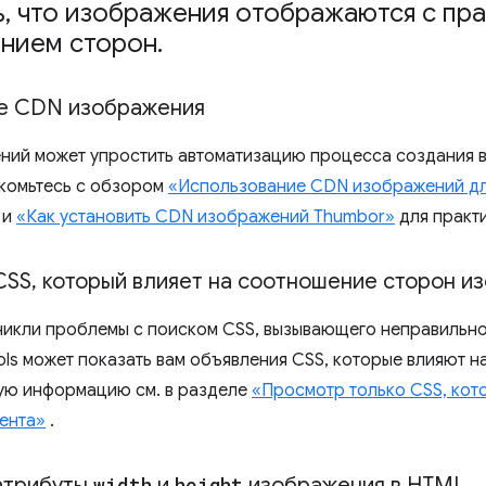
ь
,
что изображения отображаются с пр
нием сторон
.
е CDN изображения
ий может упростить автоматизацию процесса создания 
комьтесь с обзором
«Использование CDN изображений дл
и
«Как установить CDN изображений Thumbor»
для практ
CSS
,
который влияет на соотношение сторон и
зникли проблемы с поиском CSS, вызывающего неправильн
ls может показать вам объявления CSS, которые влияют н
ую информацию см. в разделе
«Просмотр только CSS, кот
ента»
.
атрибуты
width
и
height
изображения в HTML
.