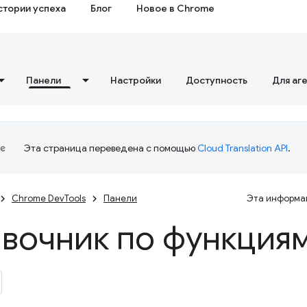
стории успеха
Блог
Новое в Chrome
Панели
Настройки
Доступность
Для аг
Эта страница переведена с помощью
Cloud Translation API
.
Chrome DevTools
Панели
Эта информац
вочник по функция