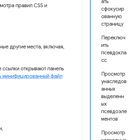
ать
мотра правил CSS и
сфокусир
ованную
страницу
Переключ
ить
ые другие места, включая,
псевдокла
сс
е ссылки открывают панель
Просмотр
ь минифицированный файл
унаследов
анных
выделенн
ых
псевдоэле
ментов
и.
Просмотр