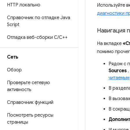
HTTP локально
Используйте в
диагностики п
Справочник по отладке Java
Script
Навигация 
Отладка веб-сборки C
/
C++
На вкладке
«С
помимо прочег
Сеть
Рядом с 
Обзор
Sources
.
читаемым
Проверьте сетевую
В раздел
активность
В вызова
Справочник функций
В сокращ
Посмотреть ресурсы
Дополнит
страницы