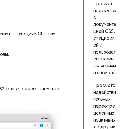
Просмотр
подсказок
с
документа
цией CSS,
нике по функциям Chrome
специфик
ой и
пользоват
новы.
ельскими
значениям
и свойств
Просмотр
SS только одного элемента
недействи
тельных,
переопре
деленных,
неактивны
х и других