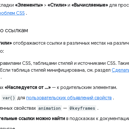
кладки
«Элементы»
>
«Стили»
и
«Вычисляемые»
для прос
роблем CSS
.
по ссылкам
тили»
отображаются ссылки в различных местах на различн
о:
правилами CSS, таблицами стилей и источниками CSS. Таки
 Если таблица стилей минифицирована, см. раздел
Сделат
.
ах
«Наследуется от ...»
— к родительским элементам.
х
var()
для
пользовательских объявлений свойств
.
енных свойствах
animation
—
@keyframes
.
ельные ссылки можно найти
в подсказках к документаци