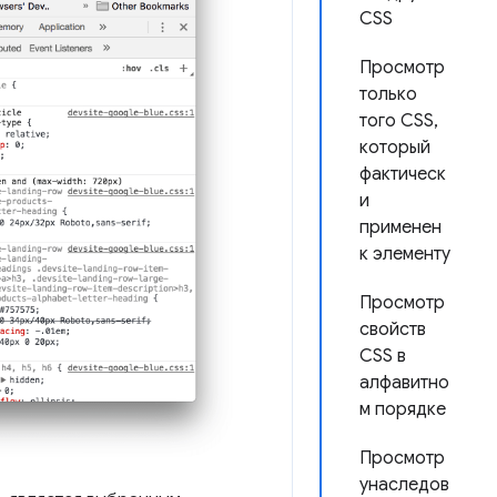
CSS
Просмотр
только
того CSS,
который
фактическ
и
применен
к элементу
Просмотр
свойств
CSS в
алфавитно
м порядке
Просмотр
унаследов