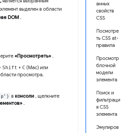
,
является выбранным
анных
элемент выделен в области
свойств
еве DOM
.
CSS
Посмотре
ть CSS at-
правила
берите
«Просмотреть»
.
Просмотр
блочной
+
Shift
+
C
(Mac) или
модели
 области просмотра.
элемента
Поиск и
'p')
в
консоли
, щелкните
фильтраци
лементов»
.
я CSS
элемента
Эмулиров