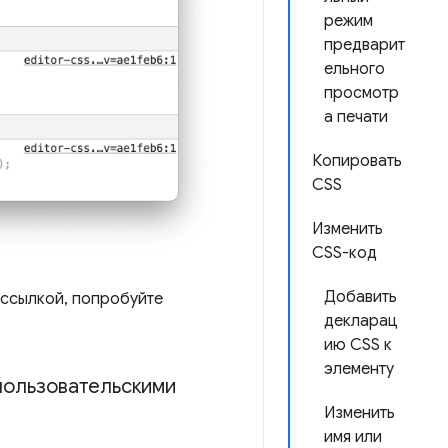
режим
предварит
ельного
просмотр
а печати
Копировать
CSS
Изменить
CSS-код
Добавить
о ссылкой, попробуйте
декларац
ию CSS к
элементу
пользовательскими
Изменить
имя или