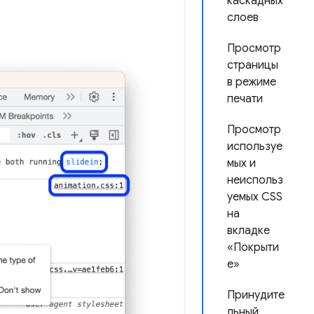
каскадных
слоев
Просмотр
страницы
в режиме
печати
Просмотр
используе
мых и
неиспольз
уемых CSS
на
вкладке
«Покрыти
е»
Принудите
льный