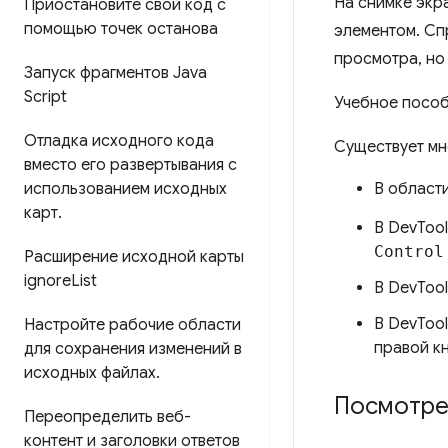
На снимке экр
Приостановите свой код с
помощью точек останова
элементом. Сп
просмотра, но 
Запуск фрагментов Java
Script
Учебное пособ
Отладка исходного кода
Существует мн
вместо его развертывания с
использованием исходных
В област
карт
.
В DevToo
Control
Расширение исходной карты
ignore
List
В DevToo
В DevToo
Настройте рабочие области
правой к
для сохранения изменений в
исходных файлах
.
Посмотре
Переопределить веб-
контент и заголовки ответов