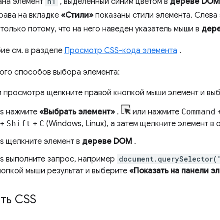
ана элемент
h1
, выделенный синим цветом в
дереве DOM
рава на вкладке
«Стили»
показаны стили элемента. Слева 
только потому, что на него наведен указатель мыши в
дер
ие см. в разделе
Просмотр CSS-кода элемента
.
ого способов выбора элемента:
и просмотра щелкните правой кнопкой мыши элемент и вы
ls нажмите
«Выбрать элемент»
.
или нажмите
Command
+
Shift
+
C
(Windows, Linux), а затем щелкните элемент в
ls щелкните элемент в
дереве DOM
.
ls выполните запрос, например
document.querySelector(
нопкой мыши результат и выберите
«Показать на панели э
ть CSS