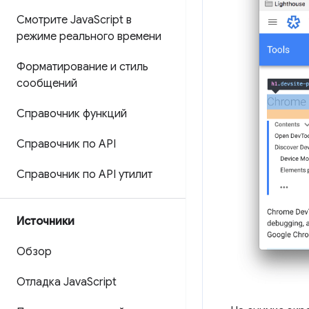
Смотрите Java
Script в
режиме реального времени
Форматирование и стиль
сообщений
Справочник функций
Справочник по API
Справочник по API утилит
Источники
Обзор
Отладка Java
Script