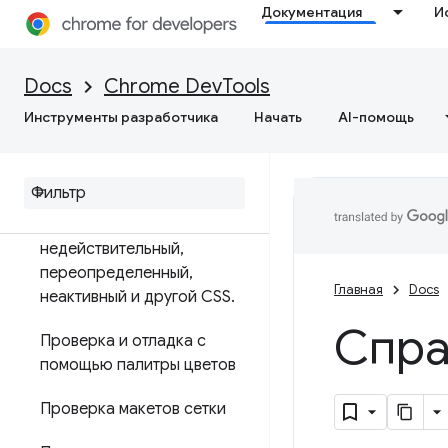
Элементы
Документация
И
Обзор
Docs
Chrome DevTools
ДОМ
Инструменты разработчика
Начать
AI-помощь
CSS
Просмотр и изменение CSS
Найдите
недействительный
,
переопределенный
,
Главная
Docs
неактивный и другой CSS
.
Спра
Проверка и отладка с
помощью палитры цветов
Проверка макетов сетки