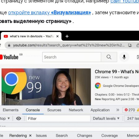
 страницу с элементом для отладки, например
сайт YouTu
ице
откройте вкладку
«Визуализация»
, затем установите 
вать выделенную страницу»
.