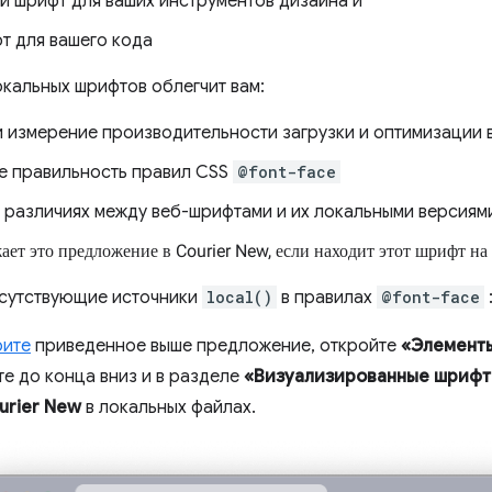
й шрифт для ваших инструментов дизайна и
т для вашего кода
кальных шрифтов облегчит вам:
и измерение производительности загрузки и оптимизации 
е правильность правил CSS
@font-face
о различиях между веб-шрифтами и их локальными версиям
ет это предложение в Courier New, если находит этот шрифт на
сутствующие источники
local()
в правилах
@font-face
рите
приведенное выше предложение, откройте
«Элемент
е до конца вниз и в разделе
«Визуализированные шриф
urier New
в локальных файлах.