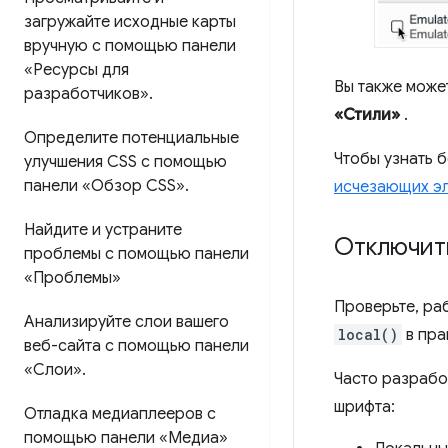
загружайте исходные карты
вручную с помощью панели
«Ресурсы для
Вы также може
разработчиков»
.
«Стили»
.
Определите потенциальные
Чтобы узнать 
улучшения CSS с помощью
панели «Обзор CSS»
.
исчезающих э
Найдите и устраните
Отключит
проблемы с помощью панели
«Проблемы»
Проверьте, ра
Анализируйте слои вашего
local()
в пра
веб-сайта с помощью панели
«Слои»
.
Часто разрабо
шрифта:
Отладка медиаплееров с
помощью панели «Медиа»