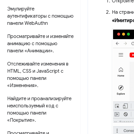
Откройте
Эмулируйте
На стран
аутентификаторы с помощью
«Имитиро
панели Web
Authn
Просматривайте и изменяйте
анимацию с помощью
панели «Анимации»
.
Отслеживайте изменения в
HTML
,
CSS и Java
Script с
помощью панели
«Изменения»
.
Найдите и проанализируйте
неиспользуемый код с
помощью панели
«Покрытие»
.
Просматривайте и