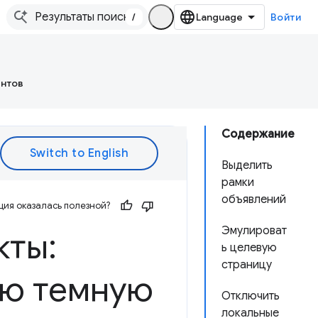
/
Войти
ентов
Содержание
Выделить
рамки
объявлений
ия оказалась полезной?
Эмулироват
кты:
ь целевую
страницу
ую темную
Отключить
локальные