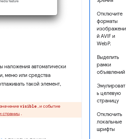
зрения
Отключите
форматы
изображени
й AVIF и
WebP.
Выделить
рамки
ты наложения автоматически
объявлений
и, меню или средства
тлаживать такой элемент,
Эмулироват
ь целевую
страницу
 значение
, и событие
visible
и страниц
.
Отключить
локальные
шрифты