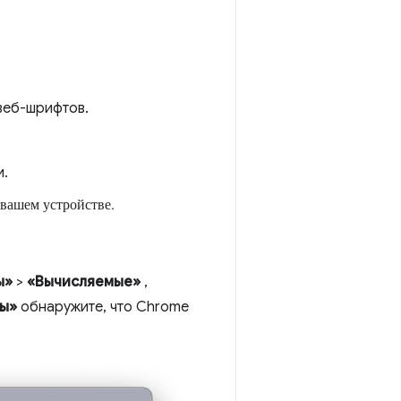
веб-шрифтов.
и.
 вашем устройстве.
:
ы»
>
«Вычисляемые»
,
ты»
обнаружите, что Chrome