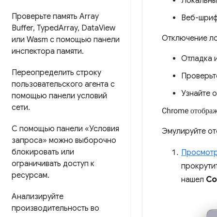
Локальны
Проверьте память Array
Веб-шриф
Buffer
,
Typed
Array
,
Data
View
Отключение ло
или Wasm с помощью панели
инспектора памяти
.
Отладка 
Переопределить строку
Проверьт
пользовательского агента с
Узнайте 
помощью панели условий
сети
.
Chrome отобража
С помощью панели «Условия
Эмулируйте от
запроса» можно выборочно
блокировать или
Просмот
ограничивать доступ к
прокрутит
ресурсам
.
нашел
Co
Анализируйте
производительность во