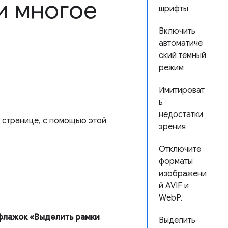
и многое
шрифты
Включить
автоматиче
ский темный
режим
Имитироват
ь
недостатки
 странице, с помощью этой
зрения
Отключите
форматы
изображени
й AVIF и
WebP.
флажок «Выделить рамки
Выделить