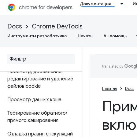
Документация
И
Приложение
Обзор
Docs
Chrome DevTools
Инструменты разработчика
Начать
AI-помощь
Отладка прогрессивных веб-
приложений
Просмотр и редактирование
Просмотр
,
добавление
,
редактирование и удаление
файлов cookie
Главная
Docs
Просмотр данных кэша
Прим
Тестирование обратного
/
вклю
прямого кэширования
Отладка правил спекуляций