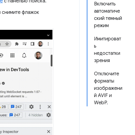
be
с панелью поиска.
Включить
автоматиче
и снимите флажок
ский темный
режим
Имитироват
ь
недостатки
зрения
Отключите
форматы
изображени
й AVIF и
WebP.