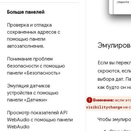
Больше панелей
Проверка и отладка
сохраненных адресов с
помощью панели
Эмулиров
автозаполнения
.
Понимание проблем
Если вы перек
безопасности с помощью
скроются, есл
панели «Безопасность»
выбора дат. П
Эмуляция датчиков
как будто он н
устройства с помощью
панели «Датчики»
Внимание:
если эт
не с
visibilitychange
Просмотр показателей API
Чтобы эмулиро
Web
Audio с помощью панели
Web
Audio