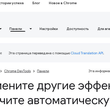
стории успеха
Блог
Новое в Chrome
Панели
Настройки
Доступность
Для аг
Эта страница переведена с помощью
Cloud Translation API
.
Chrome DevTools
Панели
Эта информац
ените другие эффе
чите автоматическ