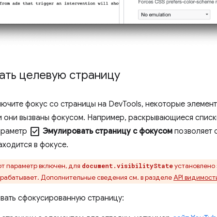
ать целевую страницу
лючите фокус со страницы на DevTools, некоторые элемен
и они вызваны фокусом. Например, раскрывающиеся списк
check_box
араметр
Эмулировать страницу с фокусом
позволяет о
аходится в фокусе.
от параметр включен, для
установлено
document.visibilityState
рабатывает. Дополнительные сведения см. в разделе
API видимост
вать сфокусированную страницу: