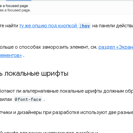
те найти
ту же опцию под кнопкой
:hov
на панели действ
больше о способах заморозить элемент, см.
раздел «Экран
лементов»
.
ь локальные шрифты
ботают ли альтернативные локальные шрифты должным обр
вилах
@font-face
.
тчики и дизайнеры при разработке используют две разные