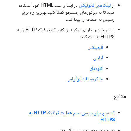
از
لینک‌های کانونیکال
در ابتدای سند HTML خود استفاده
کنید تا به موتورهای جستجو کمک کنید بهترین راه برای
رسیدن به صفحه را پیدا کنند.
سرور خود را طوری پیکربندی کنید که ترافیک HTTP را به
HTTPS هدایت کند:
انجینکس
آپاچی
کلودفلر
مایکروسافت آی‌آی‌اس
منابع
کد منبع برای بررسی
عدم هدایت ترافیک HTTP به
HTTPS
بهترین شیوه‌ها برای رسیدگی به: