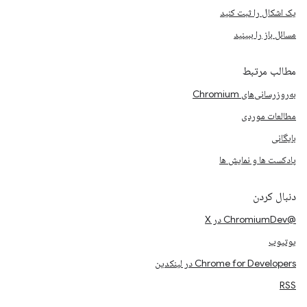
یک اشکال را ثبت کنید
مسائل باز را ببینید
مطالب مرتبط
به‌روزرسانی‌های Chromium
مطالعات موردی
بایگانی
پادکست ها و نمایش ها
دنبال کردن
@ChromiumDev در X
یوتیوب
Chrome for Developers در لینکدین
RSS