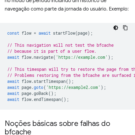
no modo de período incluindo um histórico de
navegação como parte da jornada do usuário. Exemplo:
const
flow
=
await
startFlow
(
page
);
// This navigation will not test the bfcache
// because it is part of a user flow.
await
flow
.
navigate
(
'https://example.com'
);
// This timespan will try to restore the page from t
// Problems restoring from the bfcache are surfaced 
await
flow
.
startTimespan
();
await
page
.
goto
(
'https://example2.com'
);
await
page
.
goBack
();
await
flow
.
endTimespan
();
Noções básicas sobre falhas do
bfcache