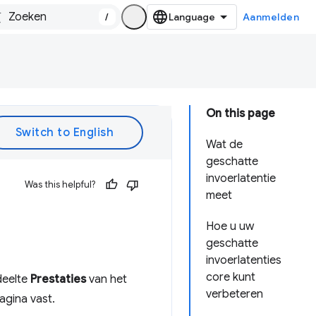
/
Aanmelden
On this page
Wat de
geschatte
invoerlatentie
Was this helpful?
meet
Hoe u uw
geschatte
invoerlatenties
core kunt
deelte
Prestaties
van het
verbeteren
agina vast.