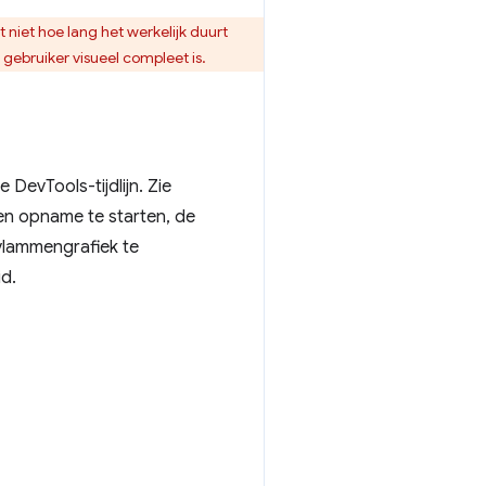
 niet hoe lang het werkelijk duurt
gebruiker visueel compleet is.
evTools-tijdlijn. Zie
n ​​opname te starten, de
 vlammengrafiek te
id.