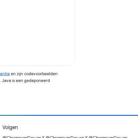
centie
en zijn codevoorbeelden
. Java is een gedeponeerd
Volgen
@ChromiumDev op X,@ChromiumDev op X,@ChromiumDev op