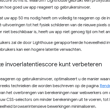
elscore 50 ms is. Waarom? Lighthouse gebruikt een proxystati
en hoe goed uw app reageert op gebruikersinvoer.
at uw app 50 ms nodig heeft om volledig te reageren op de in
t-uitvoeringen tot het fysiek schilderen van de nieuwe pixels 
 niet beschikbaar is, heeft uw app niet genoeg tijd om het a
kers zal de door Lighthouse gerapporteerde hoeveelheid inv
ruikers kan een hogere latentie verwachten.
e invoerlatentiescore kunt verbeteren
 reageren op gebruikersinvoer, optimaliseert u de manier waa
e reeks technieken die worden beschreven op de pagina
Rende
 van het overbrengen van berekeningen naar webwerkers om d
 uw CSS-selectors om minder berekeningen uit te voeren, tot
elheid browserintensieve bewerkingen minimaliseren.