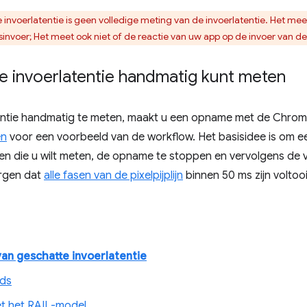
invoerlatentie is geen volledige meting van de invoerlatentie. Het meet
nvoer; Het meet ook niet of de reactie van uw app op de invoer van de 
e invoerlatentie handmatig kunt meten
ntie handmatig te meten, maakt u een opname met de Chrome D
en
voor een voorbeeld van de workflow. Het basisidee is om ee
ren die u wilt meten, de opname te stoppen en vervolgens de
orgen dat
alle fasen van de pixelpijplijn
binnen 50 ms zijn voltoo
van geschatte invoerlatentie
ids
et het RAIL-model