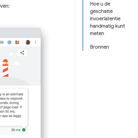
Hoe u de
even:
geschatte
invoerlatentie
handmatig kunt
meten
Bronnen