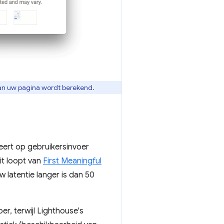
van uw pagina wordt berekend.
eert op gebruikersinvoer
it loopt van
First Meaningful
uw latentie langer is dan 50
r, terwijl Lighthouse's