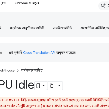
ব্লগ
Chrome এ নতুন
ট
সর্বোত্তম অনুশীলন অডিট
এসইও অডিট
এজেন্টিক ব্রাউজিং 
এই পৃষ্ঠাটি
Cloud Translation API
অনুবাদ করেছে।
ighthouse
কর্মক্ষমতা অডিট
CPU Idle
0-এ প্রথম CPU নিষ্ক্রিয় করা হয়েছে। যদিও কেউ কেউ দেখেছেন যে ফার্স্ট সিপিইউ
রে, পার্থক্যটি দুটি অনুরূপ মেট্রিক বজায় রাখার ন্যায্যতা দেওয়ার জন্য যথেষ্ট তাৎপর্য