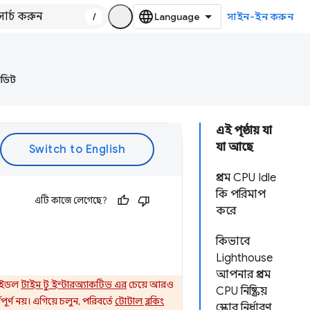
/
সাইন-ইন করুন
অডিট
এই পৃষ্ঠায় যা
যা আছে
প্রথম CPU Idle
কি পরিমাপ
এটি কাজে লেগেছে?
করে
কিভাবে
Lighthouse
আপনার প্রথম
 আইডল
টাইম টু ইন্টারঅ্যাকটিভ এর
চেয়ে আরও
CPU নিষ্ক্রিয়
পূর্ণ নয়। এগিয়ে চলুন, পরিবর্তে
টোটাল ব্লকিং
স্কোর নির্ধারণ