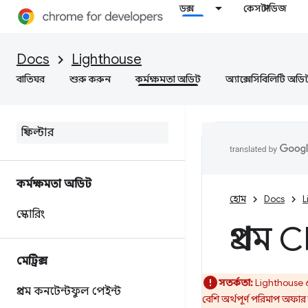
ডক্স
কেস স্টাডিজ
Docs
Lighthouse
বাতিঘর
শুরু করুন
কর্মক্ষমতা অডিট
অ্যাক্সেসিবিলিটি অডি
কর্মক্ষমতা অডিট
হোম
Docs
L
স্কোরিং
প্রথম 
মেট্রিক্স
সতর্কতা:
Lighthouse 6.
প্রথম কনটেন্টফুল পেইন্ট
বেশি অর্থপূর্ণ পরিমাপ অফার ক