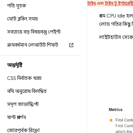
টাইম
এবং
টাইম টু ইন্টারেক্
গতি সূচক
প্রথম CPU Idle 
মোট ব্লকিং সময়
লোড গতির কিছু 
সবচেয়ে বড় বিষয়বস্তু পেইন্ট
লাইটহাউস সেকেন্ডের 
ক্রমবর্ধমান লেআউট শিফট
অন্তর্দৃষ্টি
CSS নির্বাচক খরচ
নথি অনুরোধ বিলম্বিত
সদৃশ জাভাস্ক্রিপ্ট
ফন্ট প্রদর্শন
জোরপূর্বক রিফ্লো