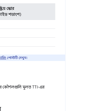
্রিয় স্কোর
কাইভ শতাংশ)
কোরিং
পোস্টটি দেখুন।
রার কৌশলগুলি মূলত TTI-এর
ন