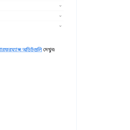
ারফরম্যান্স অডিটগুলি
দেখুন৷