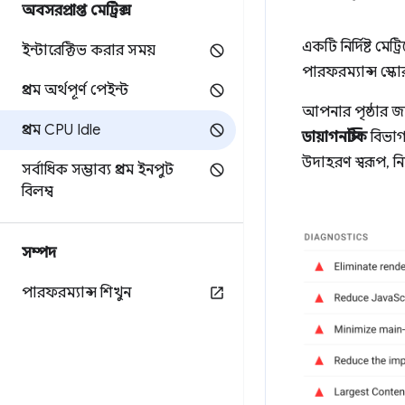
অবসরপ্রাপ্ত মেট্রিক্স
একটি নির্দিষ্ট 
ইন্টারেক্টিভ করার সময়
পারফরম্যান্স স্
প্রথম অর্থপূর্ণ পেইন্ট
আপনার পৃষ্ঠার জ
প্রথম CPU Idle
ডায়াগনস্টিক
বিভাগট
উদাহরণ স্বরূপ, নি
সর্বাধিক সম্ভাব্য প্রথম ইনপুট
বিলম্ব
সম্পদ
পারফরম্যান্স শিখুন