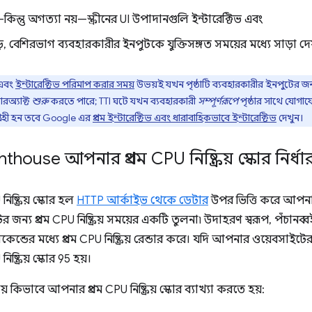
িন্তু অগত্যা নয়—স্ক্রীনের UI উপাদানগুলি ইন্টারেক্টিভ এবং
ড়ে, বেশিরভাগ ব্যবহারকারীর ইনপুটকে যুক্তিসঙ্গত সময়ের মধ্যে সাড়া দে
় এবং
ইন্টারেক্টিভ পরিমাপ করার সময়
উভয়ই যখন পৃষ্ঠাটি ব্যবহারকারীর ইনপুটের জন্য প্র
ারঅ্যাক্ট
শুরু
করতে পারে; TTI ঘটে যখন ব্যবহারকারী
সম্পূর্ণরূপে
পৃষ্ঠার সাথে যোগায
রহী হন তবে Google এর
প্রথম ইন্টারেক্টিভ এবং ধারাবাহিকভাবে ইন্টারেক্টিভ
দেখুন।
thouse আপনার প্রথম CPU নিষ্ক্রিয় স্কোর নির্ধ
িষ্ক্রিয় স্কোর হল
HTTP আর্কাইভ থেকে ডেটার
উপর ভিত্তি করে আপনার পৃ
র জন্য প্রথম CPU নিষ্ক্রিয় সময়ের একটি তুলনা৷ উদাহরণ স্বরূপ, পঁচানব্
সেকেন্ডের মধ্যে প্রথম CPU নিষ্ক্রিয় রেন্ডার করে। যদি আপনার ওয়েবসাইটের প্
ষ্ক্রিয় স্কোর 95 হয়।
 কিভাবে আপনার প্রথম CPU নিষ্ক্রিয় স্কোর ব্যাখ্যা করতে হয়: