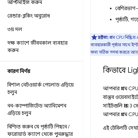
অপ্টিমাইজ করুন
বেশিরভাগ—ক
রেন্ডার-ব্লকিং অনুরোধ
পৃষ্ঠাটি, গ
৩য় দল
দ্রষ্টব্য:
প্রথম CPU নিষ্ক্রিয
দক্ষ ক্যাশে জীবনকাল ব্যবহার
ব্যবহারকারী পৃষ্ঠার সাথে ইন্ট
করুন
জন্য সঠিক গণনা করতে আগ্
কিভাবে Ligh
কারণ নির্ণয়
বিশাল নেটওয়ার্ক পেলোড এড়িয়ে
আপনার প্রথম CPU ন
চলুন
বাস্তব ওয়েবসাইটে
নন-কম্পোজিটেড অ্যানিমেশন
সাইটগুলি প্রায় 3 
এড়িয়ে চলুন
আপনার প্রথম CPU নি
নিশ্চিত করুন যে পৃষ্ঠাটি পিছনে
/
এই টেবিলটি দেখায়
ফরোয়ার্ড ক্যাশে থেকে পুনরুদ্ধার