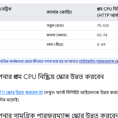
় মেট্রিক
প্রথম CPU নিষ্ক
কালার-কোডিং
(HTTP আর্
সবুজ (দ্রুত)
75-100
কমলা (মধ্যম)
50-74
লাল (ধীরে)
0-49
মগ্রিক কর্মক্ষমতা স্কোর কীভাবে গণনা করা হয় তা জানতে
লাইটহাউস পারফরম্যান্স স্
র প্রথম CPU নিষ্ক্রিয় স্কোর উন্নত করবেন
I স্কোর উন্নত করবেন তা
দেখুন। ফার্স্ট সিপিইউ আইডলকে উন্নত ক
লির মতোই।
ার সামগ্রিক পারফরম্যান্স স্কোর উন্নত করবে